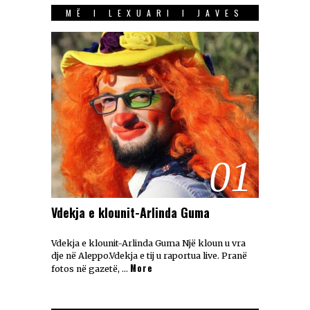
MË I LEXUARI I JAVES
01
Vdekja e klounit-Arlinda Guma
Vdekja e klounit-Arlinda Guma Një kloun u vra
dje në Aleppo.Vdekja e tij u raportua live. Pranë
More
fotos në gazetë, …