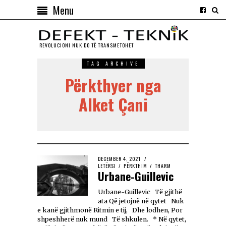
Menu
REVOLUCIONI NUK DO TЁ TRANSMETOHET
TAG ARCHIVE
Përkthyer nga
Alket Çani
DECEMBER 4, 2021
LETËRSI
/
PËRKTHIM
/
THARM
Urbane-Guillevic
Urbane-Guillevic Të gjithë
ata Që jetojnë në qytet Nuk
e kanë gjithmonë Ritmin e tij, Dhe lodhen, Por
shpeshherë nuk mund Të shkulen. * Në qytet,