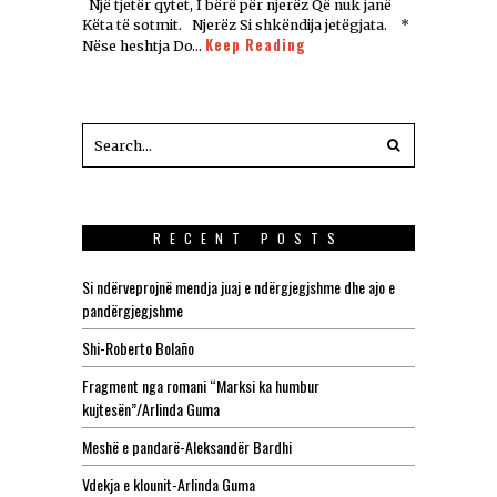
Një tjetër qytet, I bërë për njerëz Që nuk janë
Këta të sotmit. Njerëz Si shkëndija jetëgjata. *
Keep Reading
Nëse heshtja Do…
RECENT POSTS
Si ndërveprojnë mendja juaj e ndërgjegjshme dhe ajo e
pandërgjegjshme
Shi-Roberto Bolaño
Fragment nga romani “Marksi ka humbur
kujtesën”/Arlinda Guma
Meshë e pandarë-Aleksandër Bardhi
Vdekja e klounit-Arlinda Guma