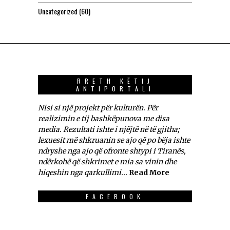
Uncategorized
(60)
RRETH KËTIJ
ANTIPORTALI
Nisi si një projekt për kulturën. Për
realizimin e tij bashkëpunova me disa
media. Rezultati ishte i njëjtë në të gjitha;
lexuesit më shkruanin se ajo që po bëja ishte
ndryshe nga ajo që ofronte shtypi i Tiranës,
ndërkohë që shkrimet e mia sa vinin dhe
hiqeshin nga qarkullimi...
Read More
FACEBOOK