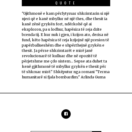
QUOTE
"Gjithmonë e kam përfytyruar shkrimtarin si një
njeri që e kanë mbyllur në një thes, dhe thesit ia
kanë zënë grykën fort, ndërkohë që ai
eksploron, pa u lodhur, hapësira të reja drite
brenda tij. E kur nuk i gjen, i krijon ato, derisa në
fund, këto hapësira të reja krijojnë një presion të
papërballueshëm dhe e shpërthejnë grykën e
thesit. Ja përse shkrimtarët e mirë janë
revolucionarë të kulluar dhe në opozitë të
përjetshme me çdo sistem... Sepse ata duhet ta
kenë gjithmonë të mbyllur grykën e thesit për
të shkruar mirë." Shkëputur nga romani "Terma
humanitarë si fjala bombardim." Arlinda Guma