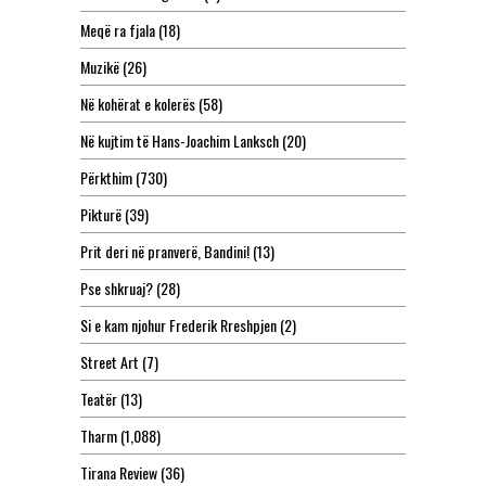
Meqë ra fjala
(18)
Muzikë
(26)
Në kohërat e kolerës
(58)
Në kujtim të Hans-Joachim Lanksch
(20)
Përkthim
(730)
Pikturë
(39)
Prit deri në pranverë, Bandini!
(13)
Pse shkruaj?
(28)
Si e kam njohur Frederik Rreshpjen
(2)
Street Art
(7)
Teatër
(13)
Tharm
(1,088)
Tirana Review
(36)