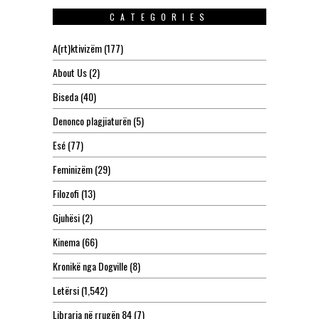
CATEGORIES
A(rt)ktivizëm
(177)
About Us
(2)
Biseda
(40)
Denonco plagjiaturën
(5)
Esé
(77)
Feminizëm
(29)
Filozofi
(13)
Gjuhësi
(2)
Kinema
(66)
Kronikë nga Dogville
(8)
Letërsi
(1,542)
Libraria në rrugën 84
(7)