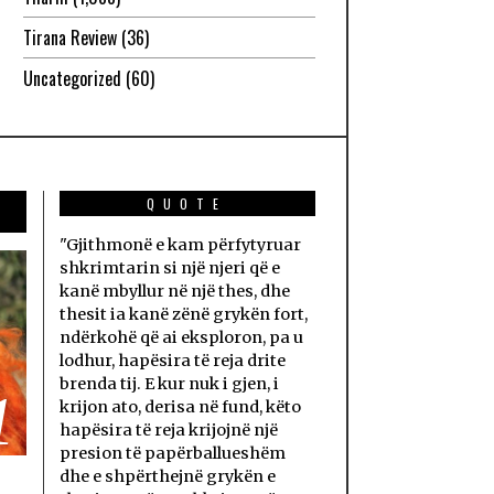
Tirana Review
(36)
Uncategorized
(60)
QUOTE
"Gjithmonë e kam përfytyruar
shkrimtarin si një njeri që e
kanë mbyllur në një thes, dhe
thesit ia kanë zënë grykën fort,
ndërkohë që ai eksploron, pa u
lodhur, hapësira të reja drite
brenda tij. E kur nuk i gjen, i
1
krijon ato, derisa në fund, këto
hapësira të reja krijojnë një
presion të papërballueshëm
dhe e shpërthejnë grykën e