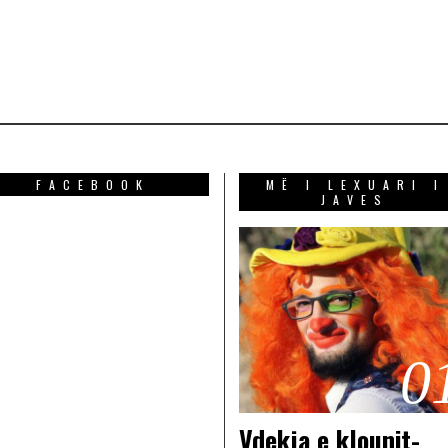
FACEBOOK
MË I LEXUARI I
JAVES
0
Vdekja e klounit-