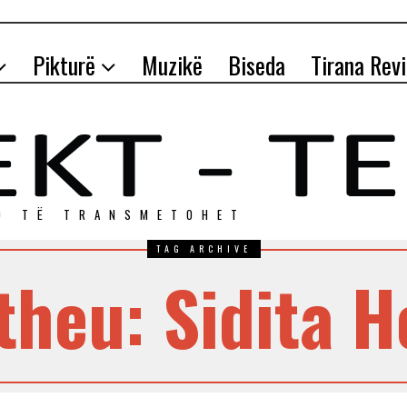
Pikturë
Muzikë
Biseda
Tirana Rev
O TЁ TRANSMETOHET
TAG ARCHIVE
theu: Sidita H