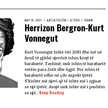
MAY 14, 2021
A(RT)KTIVIZËM
/
LETËRSI
/
THARM
Herrizon Bergron-Kurt
Vonnegut
Kurt Vonnegut Ishte viti 2081 dhe më në
fund, të gjithë njerëzit ishin krejt të
barabartë. Tashmë, nuk ishin të barabartë
vetëm para Zotit dhe ligjit. Por ishin të
barabartë edhe në çdo aspekt tjetër.
S’kishte më njeri që të ishte më i zgjuar
se një tjetër. Asnjë nuk ishte më i pashëm
Keep Reading
se një…