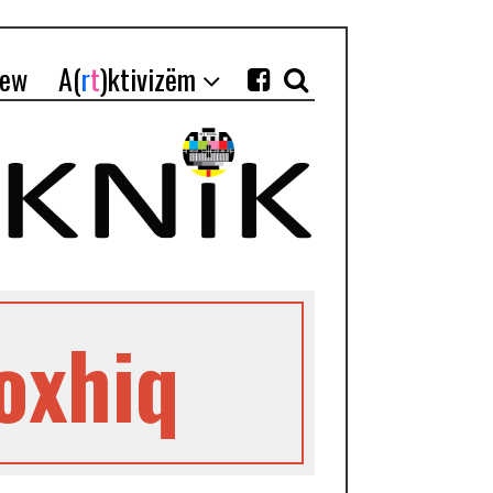
iew
A(
r
t
)ktivizëm
oxhiq