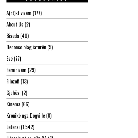
A(rt)ktivizëm
(177)
About Us
(2)
Biseda
(40)
Denonco plagjiaturën
(5)
Esé
(77)
Feminizëm
(29)
Filozofi
(13)
Gjuhësi
(2)
Kinema
(66)
Kronikë nga Dogville
(8)
Letërsi
(1,542)