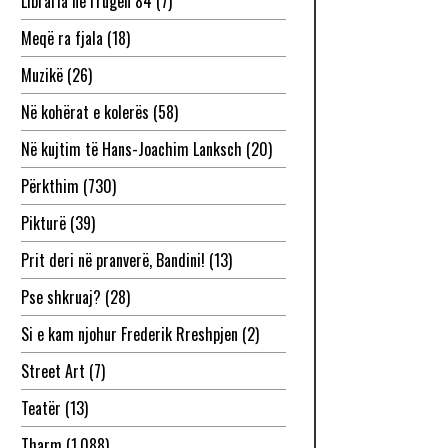
Libraria në rrugën 84
(7)
Meqë ra fjala
(18)
Muzikë
(26)
Në kohërat e kolerës
(58)
Në kujtim të Hans-Joachim Lanksch
(20)
Përkthim
(730)
Pikturë
(39)
Prit deri në pranverë, Bandini!
(13)
Pse shkruaj?
(28)
Si e kam njohur Frederik Rreshpjen
(2)
Street Art
(7)
Teatër
(13)
Tharm
(1,088)