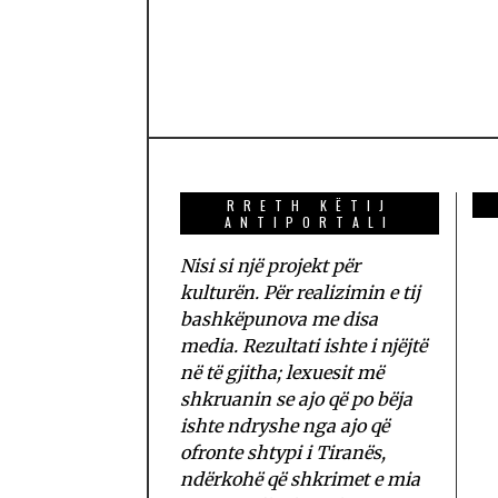
RRETH KËTIJ
ANTIPORTALI
Nisi si një projekt për
kulturën. Për realizimin e tij
bashkëpunova me disa
media. Rezultati ishte i njëjtë
në të gjitha; lexuesit më
shkruanin se ajo që po bëja
ishte ndryshe nga ajo që
ofronte shtypi i Tiranës,
ndërkohë që shkrimet e mia