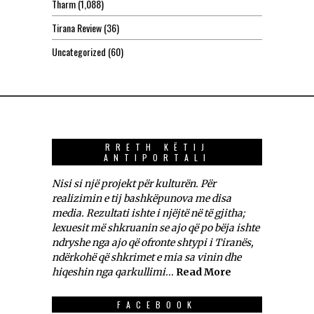
Tharm
(1,088)
Tirana Review
(36)
Uncategorized
(60)
RRETH KËTIJ
ANTIPORTALI
Nisi si një projekt për kulturën. Për
realizimin e tij bashkëpunova me disa
media. Rezultati ishte i njëjtë në të gjitha;
lexuesit më shkruanin se ajo që po bëja ishte
ndryshe nga ajo që ofronte shtypi i Tiranës,
ndërkohë që shkrimet e mia sa vinin dhe
hiqeshin nga qarkullimi...
Read More
FACEBOOK