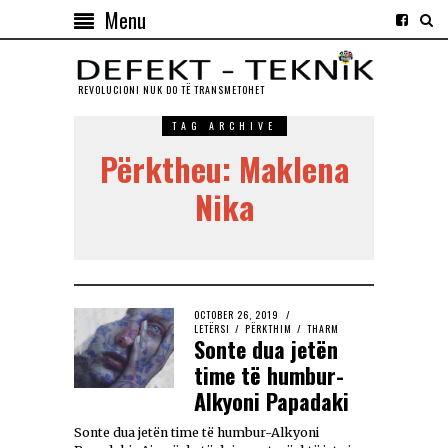
Menu
REVOLUCIONI NUK DO TЁ TRANSMETOHET
TAG ARCHIVE
Përktheu: Maklena
Nika
OCTOBER 26, 2019
LETËRSI
/
PËRKTHIM
/
THARM
Sonte dua jetën
time të humbur-
Alkyoni Papadaki
Sonte dua jetën time të humbur-Alkyoni