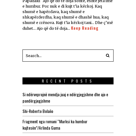
Papadaki Ajo që do të doja sonte, është jeta ime
e humbur. Por nuk e di kujt t’ia kërkoj. Kaq
shumë e hapërdava, kaq shumë e
shkapërderdha, kaq shumë e dhashë hua, kaq
shumë e rrënova. Kujt t’ia kërkoj tani… Dhe ç’më
Keep Reading
duhet… Ajo që do të doja…
RECENT POSTS
Si ndërveprojnë mendja juaj e ndërgjegjshme dhe ajo e
pandërgjegjshme
Shi-Roberto Bolaño
Fragment nga romani “Marksi ka humbur
kujtesën”/Arlinda Guma