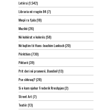
Letërsi
(1,542)
Libraria në rrugën 84
(7)
Meqë ra fjala
(18)
Muzikë
(26)
Në kohërat e kolerës
(58)
Në kujtim të Hans-Joachim Lanksch
(20)
Përkthim
(730)
Pikturë
(39)
Prit deri në pranverë, Bandini!
(13)
Pse shkruaj?
(28)
Si e kam njohur Frederik Rreshpjen
(2)
Street Art
(7)
Teatër
(13)