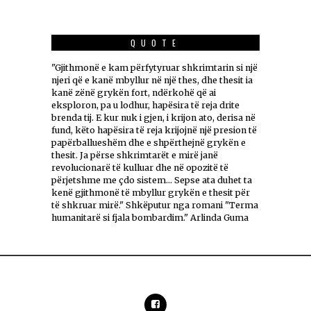
QUOTE
"Gjithmonë e kam përfytyruar shkrimtarin si një
njeri që e kanë mbyllur në një thes, dhe thesit ia
kanë zënë grykën fort, ndërkohë që ai
eksploron, pa u lodhur, hapësira të reja drite
brenda tij. E kur nuk i gjen, i krijon ato, derisa në
fund, këto hapësira të reja krijojnë një presion të
papërballueshëm dhe e shpërthejnë grykën e
thesit. Ja përse shkrimtarët e mirë janë
revolucionarë të kulluar dhe në opozitë të
përjetshme me çdo sistem... Sepse ata duhet ta
kenë gjithmonë të mbyllur grykën e thesit për
të shkruar mirë." Shkëputur nga romani "Terma
humanitarë si fjala bombardim." Arlinda Guma