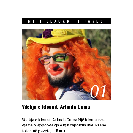
MË I LEXUARI I JAVES
01
Vdekja e klounit-Arlinda Guma
Vdekja e klounit-Arlinda Guma Një kloun u vra
dje në Aleppo.Vdekja e tij u raportua live. Pranë
More
fotos në gazetë, …