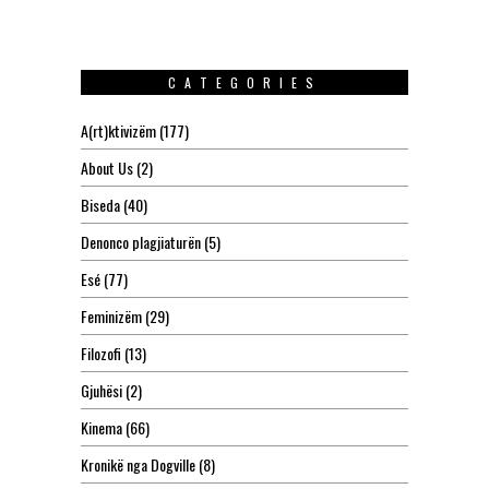
CATEGORIES
A(rt)ktivizëm
(177)
About Us
(2)
Biseda
(40)
Denonco plagjiaturën
(5)
Esé
(77)
Feminizëm
(29)
Filozofi
(13)
Gjuhësi
(2)
Kinema
(66)
Kronikë nga Dogville
(8)