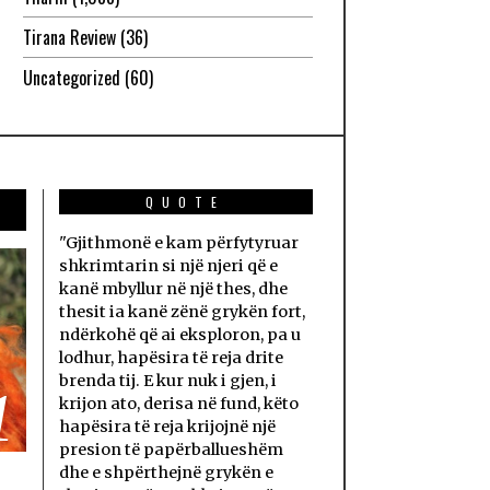
Tirana Review
(36)
Uncategorized
(60)
QUOTE
"Gjithmonë e kam përfytyruar
shkrimtarin si një njeri që e
kanë mbyllur në një thes, dhe
thesit ia kanë zënë grykën fort,
ndërkohë që ai eksploron, pa u
lodhur, hapësira të reja drite
brenda tij. E kur nuk i gjen, i
1
krijon ato, derisa në fund, këto
hapësira të reja krijojnë një
presion të papërballueshëm
dhe e shpërthejnë grykën e