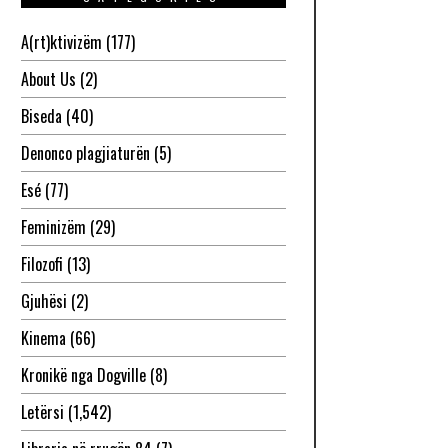
A(rt)ktivizëm
(177)
About Us
(2)
Biseda
(40)
Denonco plagjiaturën
(5)
Esé
(77)
Feminizëm
(29)
Filozofi
(13)
Gjuhësi
(2)
Kinema
(66)
Kronikë nga Dogville
(8)
Letërsi
(1,542)