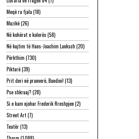
Libraria në rrugën 84
(7)
Meqë ra fjala
(18)
Muzikë
(26)
Në kohërat e kolerës
(58)
Në kujtim të Hans-Joachim Lanksch
(20)
Përkthim
(730)
Pikturë
(39)
Prit deri në pranverë, Bandini!
(13)
Pse shkruaj?
(28)
Si e kam njohur Frederik Rreshpjen
(2)
Street Art
(7)
Teatër
(13)
Tharm
(1,088)