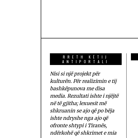
RRETH KËTIJ
ANTIPORTALI
Nisi si një projekt për
kulturën. Për realizimin e tij
bashkëpunova me disa
media. Rezultati ishte i njëjtë
në të gjitha; lexuesit më
shkruanin se ajo që po bëja
ishte ndryshe nga ajo që
ofronte shtypi i Tiranës,
ndërkohë që shkrimet e mia