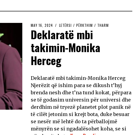
MAY 16, 2024
LETËRSI
/
PËRKTHIM
/
THARM
Deklaratë mbi
takimin-Monika
Herceg
Deklaratë mbi takimin-Monika Herceg
Njerëzit që ishim para se dikush t’hyj
brenda nesh dhe t’na tund kokat, përpara
se të godasim universin për universi dhe
derdhim në tryezë planetet plot panik në
të cilët jetonim si krejt bota, duke besuar
se nesër më lehtë do ta përballojmë
mënyrën se si ngadalësohet koha, se si