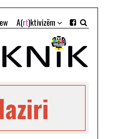
iew
A(
r
t
)ktivizëm
aziri