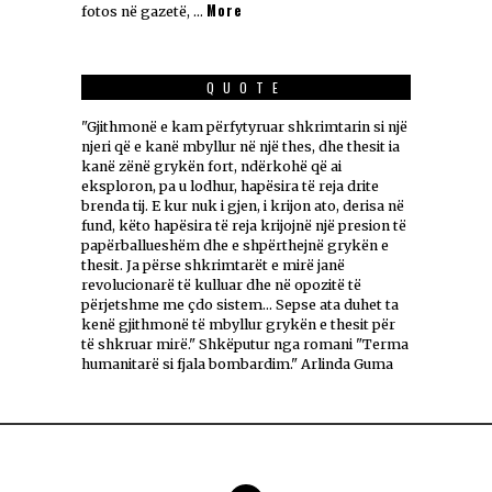
More
fotos në gazetë, …
QUOTE
"Gjithmonë e kam përfytyruar shkrimtarin si një
njeri që e kanë mbyllur në një thes, dhe thesit ia
kanë zënë grykën fort, ndërkohë që ai
eksploron, pa u lodhur, hapësira të reja drite
brenda tij. E kur nuk i gjen, i krijon ato, derisa në
fund, këto hapësira të reja krijojnë një presion të
papërballueshëm dhe e shpërthejnë grykën e
thesit. Ja përse shkrimtarët e mirë janë
revolucionarë të kulluar dhe në opozitë të
përjetshme me çdo sistem... Sepse ata duhet ta
kenë gjithmonë të mbyllur grykën e thesit për
të shkruar mirë." Shkëputur nga romani "Terma
humanitarë si fjala bombardim." Arlinda Guma