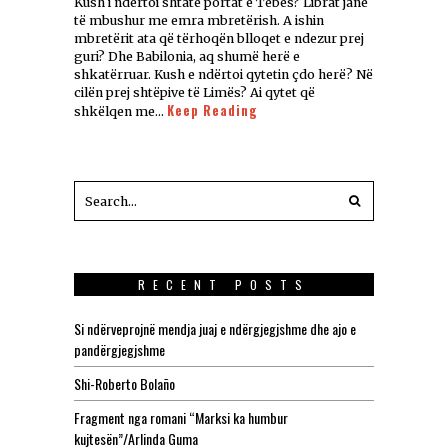
Kush i ndërtoi shtatë portat e Tebës? Librat janë
të mbushur me emra mbretërish. A ishin
mbretërit ata që tërhoqën blloqet e ndezur prej
guri? Dhe Babilonia, aq shumë herë e
shkatërruar. Kush e ndërtoi qytetin çdo herë? Në
cilën prej shtëpive të Limës? Ai qytet që
Keep Reading
shkëlqen me…
RECENT POSTS
Si ndërveprojnë mendja juaj e ndërgjegjshme dhe ajo e
pandërgjegjshme
Shi-Roberto Bolaño
Fragment nga romani “Marksi ka humbur
kujtesën”/Arlinda Guma