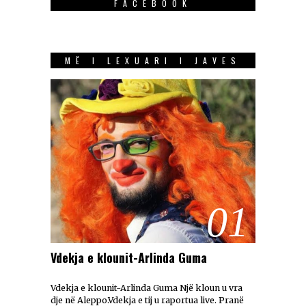
FACEBOOK
MË I LEXUARI I JAVES
01
Vdekja e klounit-Arlinda Guma
Vdekja e klounit-Arlinda Guma Një kloun u vra
dje në Aleppo.Vdekja e tij u raportua live. Pranë