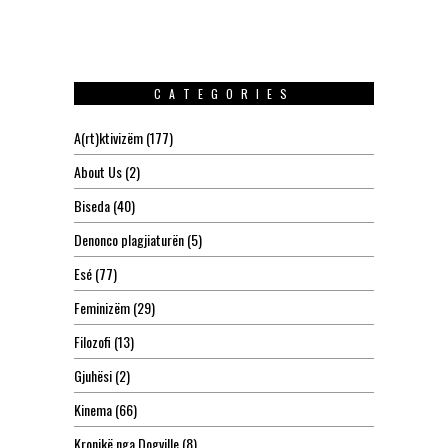
CATEGORIES
A(rt)ktivizëm
(177)
About Us
(2)
Biseda
(40)
Denonco plagjiaturën
(5)
Esé
(77)
Feminizëm
(29)
Filozofi
(13)
Gjuhësi
(2)
Kinema
(66)
Kronikë nga Dogville
(8)