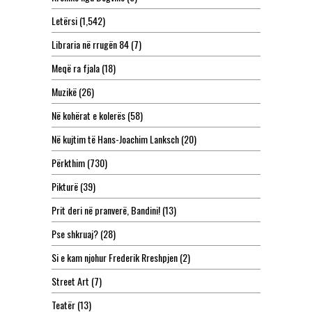
Letërsi
(1,542)
Libraria në rrugën 84
(7)
Meqë ra fjala
(18)
Muzikë
(26)
Në kohërat e kolerës
(58)
Në kujtim të Hans-Joachim Lanksch
(20)
Përkthim
(730)
Pikturë
(39)
Prit deri në pranverë, Bandini!
(13)
Pse shkruaj?
(28)
Si e kam njohur Frederik Rreshpjen
(2)
Street Art
(7)
Teatër
(13)