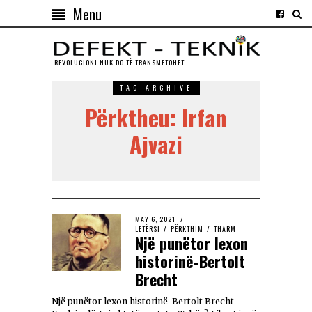
Menu
REVOLUCIONI NUK DO TЁ TRANSMETOHET
TAG ARCHIVE
Përktheu: Irfan
Ajvazi
MAY 6, 2021
LETËRSI
/
PËRKTHIM
/
THARM
Një punëtor lexon
historinë-Bertolt
Brecht
Një punëtor lexon historinë-Bertolt Brecht