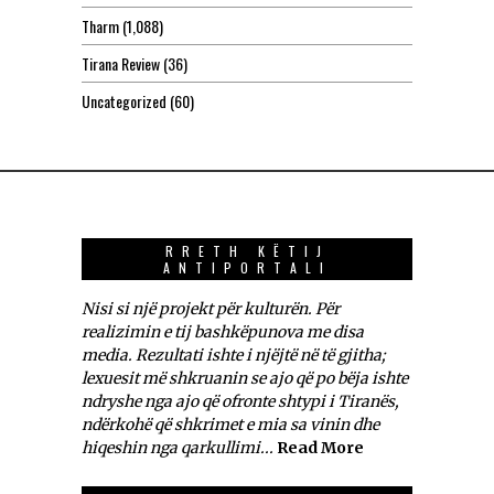
Tharm
(1,088)
Tirana Review
(36)
Uncategorized
(60)
RRETH KËTIJ
ANTIPORTALI
Nisi si një projekt për kulturën. Për
realizimin e tij bashkëpunova me disa
media. Rezultati ishte i njëjtë në të gjitha;
lexuesit më shkruanin se ajo që po bëja ishte
ndryshe nga ajo që ofronte shtypi i Tiranës,
ndërkohë që shkrimet e mia sa vinin dhe
hiqeshin nga qarkullimi...
Read More