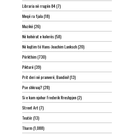
Libraria në rrugën 84
(7)
Meqë ra fjala
(18)
Muzikë
(26)
Në kohërat e kolerës
(58)
Në kujtim të Hans-Joachim Lanksch
(20)
Përkthim
(730)
Pikturë
(39)
Prit deri në pranverë, Bandini!
(13)
Pse shkruaj?
(28)
Si e kam njohur Frederik Rreshpjen
(2)
Street Art
(7)
Teatër
(13)
Tharm
(1,088)