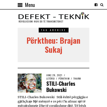
Menu
REVOLUCIONI NUK DO TЁ TRANSMETOHET
TAG ARCHIVE
Përktheu: Brajan
Sukaj
JUNE 29, 2021
LETËRSI
/
PËRKTHIM
/
THARM
STILI-Charles
Bukowski
STILI-Charles Bukowski Stili është përgjigjia e
gjithçkaje Një mënyrë e re për t’iu afruar një të
mërzitshmeje Dhe të rrezikshme ditë. Të bësh