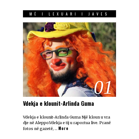
MË I LEXUARI I JAVES
01
Vdekja e klounit-Arlinda Guma
Vdekja e klounit-Arlinda Guma Një kloun u vra
dje në Aleppo.Vdekja e tij u raportua live. Pranë
More
fotos në gazetë, …