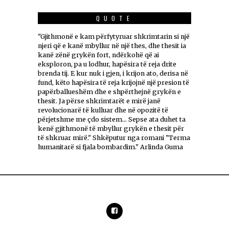
QUOTE
"Gjithmonë e kam përfytyruar shkrimtarin si një
njeri që e kanë mbyllur në një thes, dhe thesit ia
kanë zënë grykën fort, ndërkohë që ai
eksploron, pa u lodhur, hapësira të reja drite
brenda tij. E kur nuk i gjen, i krijon ato, derisa në
fund, këto hapësira të reja krijojnë një presion të
papërballueshëm dhe e shpërthejnë grykën e
thesit. Ja përse shkrimtarët e mirë janë
revolucionarë të kulluar dhe në opozitë të
përjetshme me çdo sistem... Sepse ata duhet ta
kenë gjithmonë të mbyllur grykën e thesit për
të shkruar mirë." Shkëputur nga romani "Terma
humanitarë si fjala bombardim." Arlinda Guma