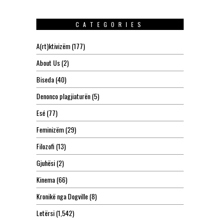
CATEGORIES
A(rt)ktivizëm
(177)
About Us
(2)
Biseda
(40)
Denonco plagjiaturën
(5)
Esé
(77)
Feminizëm
(29)
Filozofi
(13)
Gjuhësi
(2)
Kinema
(66)
Kronikë nga Dogville
(8)
Letërsi
(1,542)