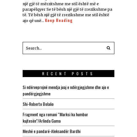
një gjë të mërzitshme me stil është më e
parapëlqyer Se të bësh një gjë të rrezikshme pa
të. Të bësh një gjë të rrezikshme me stil është
Keep Reading
ajo që unë…
RECENT POSTS
Si ndërveprojnë mendja juaj e ndërgjegjshme dhe ajo e
pandërgjegjshme
Shi-Roberto Bolaño
Fragment nga romani “Marksi ka humbur
kujtesën”/Arlinda Guma
Meshë e pandarë-Aleksandër Bardhi