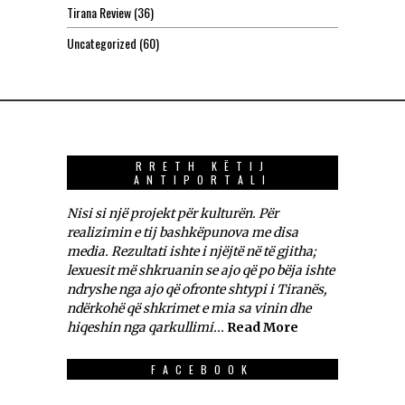
Tirana Review
(36)
Uncategorized
(60)
RRETH KËTIJ
ANTIPORTALI
Nisi si një projekt për kulturën. Për
realizimin e tij bashkëpunova me disa
media. Rezultati ishte i njëjtë në të gjitha;
lexuesit më shkruanin se ajo që po bëja ishte
ndryshe nga ajo që ofronte shtypi i Tiranës,
ndërkohë që shkrimet e mia sa vinin dhe
hiqeshin nga qarkullimi...
Read More
FACEBOOK