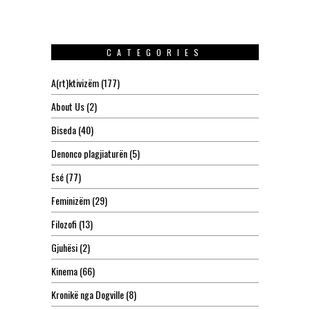
CATEGORIES
A(rt)ktivizëm
(177)
About Us
(2)
Biseda
(40)
Denonco plagjiaturën
(5)
Esé
(77)
Feminizëm
(29)
Filozofi
(13)
Gjuhësi
(2)
Kinema
(66)
Kronikë nga Dogville
(8)