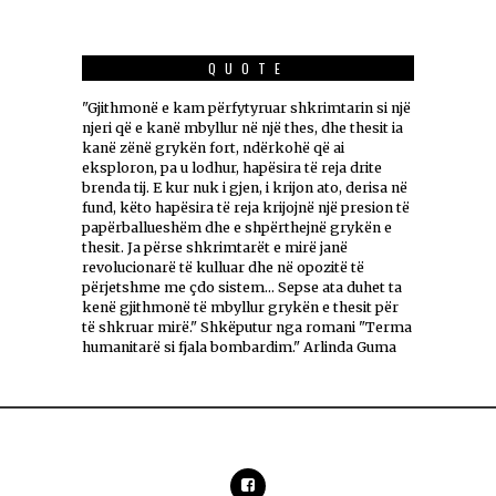
QUOTE
"Gjithmonë e kam përfytyruar shkrimtarin si një
njeri që e kanë mbyllur në një thes, dhe thesit ia
kanë zënë grykën fort, ndërkohë që ai
eksploron, pa u lodhur, hapësira të reja drite
brenda tij. E kur nuk i gjen, i krijon ato, derisa në
fund, këto hapësira të reja krijojnë një presion të
papërballueshëm dhe e shpërthejnë grykën e
thesit. Ja përse shkrimtarët e mirë janë
revolucionarë të kulluar dhe në opozitë të
përjetshme me çdo sistem... Sepse ata duhet ta
kenë gjithmonë të mbyllur grykën e thesit për
të shkruar mirë." Shkëputur nga romani "Terma
humanitarë si fjala bombardim." Arlinda Guma