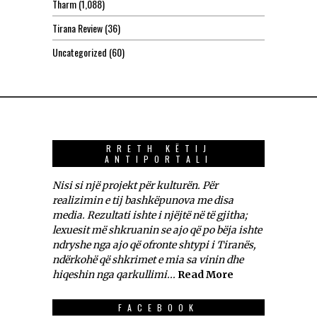
Tharm
(1,088)
Tirana Review
(36)
Uncategorized
(60)
RRETH KËTIJ
ANTIPORTALI
Nisi si një projekt për kulturën. Për
realizimin e tij bashkëpunova me disa
media. Rezultati ishte i njëjtë në të gjitha;
lexuesit më shkruanin se ajo që po bëja ishte
ndryshe nga ajo që ofronte shtypi i Tiranës,
ndërkohë që shkrimet e mia sa vinin dhe
hiqeshin nga qarkullimi...
Read More
FACEBOOK