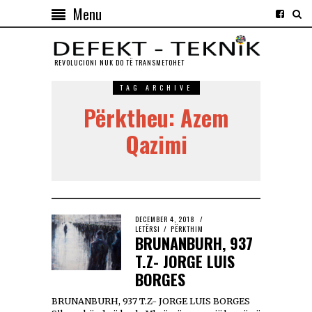
Menu
REVOLUCIONI NUK DO TЁ TRANSMETOHET
TAG ARCHIVE
Përktheu: Azem
Qazimi
DECEMBER 4, 2018
LETËRSI
/
PËRKTHIM
BRUNANBURH, 937
T.Z- JORGE LUIS
BORGES
BRUNANBURH, 937 T.Z- JORGE LUIS BORGES