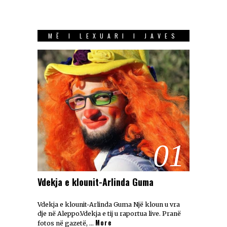
MË I LEXUARI I JAVES
01
Vdekja e klounit-Arlinda Guma
Vdekja e klounit-Arlinda Guma Një kloun u vra
dje në Aleppo.Vdekja e tij u raportua live. Pranë
More
fotos në gazetë, …