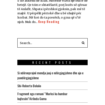
S’ke askënd në krah. Mbrëmë vrava një burrë në
betejë. Qe trim e shtatëlartë, prej lozës së qëruar
të Anlafit, Shpata i përshkoi gjoksin, pak më të
majtë. U përpëlit përtokë dhe u bë shujtë për
korbat. Më kot do ta presësh, o grua që s’të
Keep Reading
njoh. Nuk do…
RECENT POSTS
Si ndërveprojnë mendja juaj e ndërgjegjshme dhe ajo e
pandërgjegjshme
Shi-Roberto Bolaño
Fragment nga romani “Marksi ka humbur
kujtesën”/Arlinda Guma