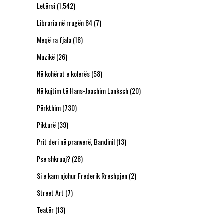
Letërsi
(1,542)
Libraria në rrugën 84
(7)
Meqë ra fjala
(18)
Muzikë
(26)
Në kohërat e kolerës
(58)
Në kujtim të Hans-Joachim Lanksch
(20)
Përkthim
(730)
Pikturë
(39)
Prit deri në pranverë, Bandini!
(13)
Pse shkruaj?
(28)
Si e kam njohur Frederik Rreshpjen
(2)
Street Art
(7)
Teatër
(13)