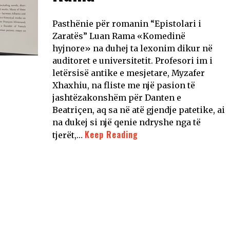
Pasthënie për romanin “Epistolari i
Zaratës” Luan Rama «Komedinë
hyjnore» na duhej ta lexonim dikur në
auditoret e universitetit. Profesori im i
letërsisë antike e mesjetare, Myzafer
Xhaxhiu, na fliste me një pasion të
jashtëzakonshëm për Danten e
Beatriçen, aq sa në atë gjendje patetike, ai
na dukej si një qenie ndryshe nga të
Keep Reading
tjerët,…