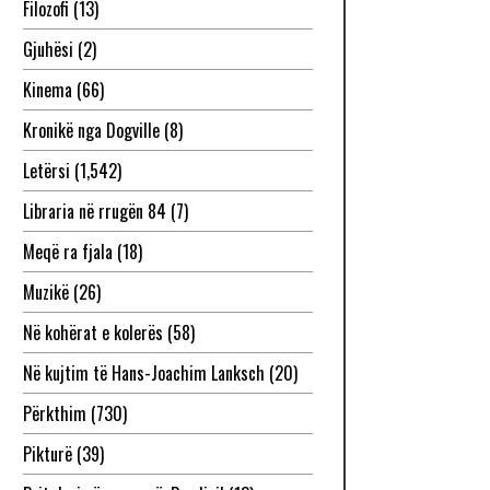
Filozofi
(13)
Gjuhësi
(2)
Kinema
(66)
Kronikë nga Dogville
(8)
Letërsi
(1,542)
Libraria në rrugën 84
(7)
Meqë ra fjala
(18)
Muzikë
(26)
Në kohërat e kolerës
(58)
Në kujtim të Hans-Joachim Lanksch
(20)
Përkthim
(730)
Pikturë
(39)