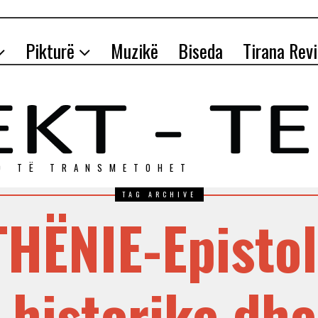
Pikturë
Muzikë
Biseda
Tirana Rev
O TЁ TRANSMETOHET
TAG ARCHIVE
HËNIE-Epistol
 historike dhe