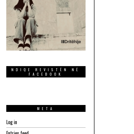
NDIQE REVISTËN NË
FACEBOOK
META
Log in
Entries feed