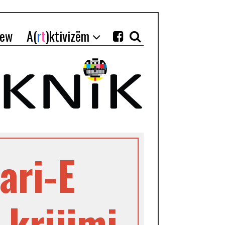
iew
A(
r
t
)ktivizëm
ari-E
 krijimi