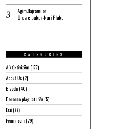
Agim.Bajrami
on
Grua e bukur-Nuri Plaku
CATEGORIES
A(rt)ktivizëm
(177)
About Us
(2)
Biseda
(40)
Denonco plagjiaturën
(5)
Esé
(77)
Feminizëm
(29)