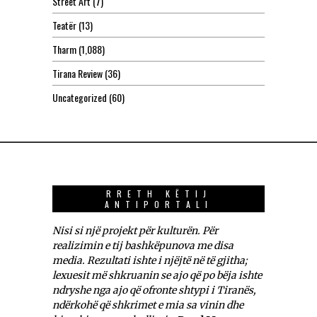
Street Art
(7)
Teatër
(13)
Tharm
(1,088)
Tirana Review
(36)
Uncategorized
(60)
RRETH KËTIJ
ANTIPORTALI
Nisi si një projekt për kulturën. Për
realizimin e tij bashkëpunova me disa
media. Rezultati ishte i njëjtë në të gjitha;
lexuesit më shkruanin se ajo që po bëja ishte
ndryshe nga ajo që ofronte shtypi i Tiranës,
ndërkohë që shkrimet e mia sa vinin dhe