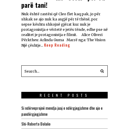
parë tani!
Nuk është rastësi që Cleo flet kaq pak, jo për
shkak se ajo nuk ka asgjë për të thënë, por
sepse kështu shkojnë gjërat kur nuk je
protagonistja e vërtetë e jetës tënde, edhe pse në
realitet je protagonistja e filmit. Alice Oliveri
Përktheu: Arlinda Guma Marrë nga: The Vision
Keep Reading
Një çështje…
RECENT POSTS
Si ndërveprojnë mendja juaj e ndërgjegjshme dhe ajo e
pandërgjegjshme
Shi-Roberto Bolaño