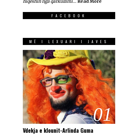
hiqeshin nga qarkullimi...
Read More
FACEBOOK
MË I LEXUARI I JAVES
01
Vdekja e klounit-Arlinda Guma