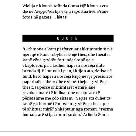
Vdekja e klounit-Arlinda Guma Një kloun u vra
dje në Aleppo.Vdekja e tij u raportua live. Pranë
More
fotos në gazetë, …
QUOTE
"Gjithmonë e kam përfytyruar shkrimtarin si një
njeri që e kanë mbyllur në një thes, dhe thesit ia
kanë zënë grykën fort, ndërkohë që ai
eksploron, pa u lodhur, hapësira të reja drite
brenda tij. E kur nuk i gjen, i krijon ato, derisa në
fund, këto hapësira të reja krijojnë një presion të
papërballueshëm dhe e shpërthejnë grykën e
thesit. Ja përse shkrimtarët e mirë janë
revolucionarë të kulluar dhe në opozitë të
përjetshme me çdo sistem... Sepse ata duhet ta
kenë gjithmonë të mbyllur grykën e thesit për
të shkruar mirë." Shkëputur nga romani "Terma
humanitarë si fjala bombardim." Arlinda Guma