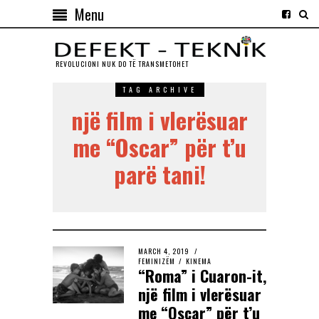
Menu
REVOLUCIONI NUK DO TЁ TRANSMETOHET
TAG ARCHIVE
një film i vlerësuar
me “Oscar” për t’u
parë tani!
MARCH 4, 2019
FEMINIZËM
/
KINEMA
“Roma” i Cuaron-it,
një film i vlerësuar
me “Oscar” për t’u