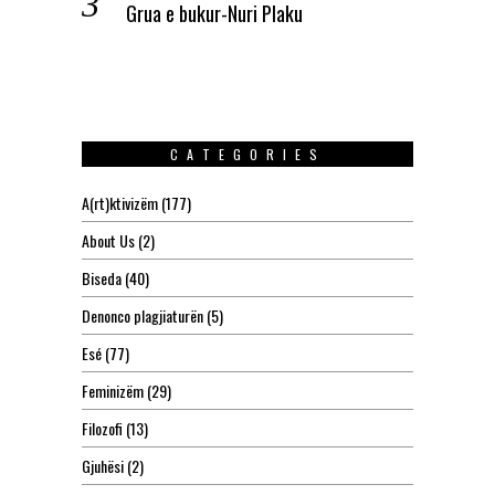
Grua e bukur-Nuri Plaku
CATEGORIES
A(rt)ktivizëm
(177)
About Us
(2)
Biseda
(40)
Denonco plagjiaturën
(5)
Esé
(77)
Feminizëm
(29)
Filozofi
(13)
Gjuhësi
(2)