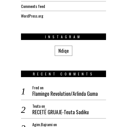
Comments feed
WordPress.org
INSTAGRAM
Ndiqe
RECENT COMMENTS
Fred
on
Flamingo Revolution/Arlinda Guma
Teuta
on
RECETË GRUAJE-Teuta Sadiku
Agim.Bajrami
on