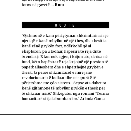
More
fotos në gazetë, …
QUOTE
"Gjithmonë e kam përfytyruar shkrimtarin si një
njeri që e kanë mbyllur në një thes, dhe thesit ia
kanë zënë grykën fort, ndërkohë që ai
eksploron, pa u lodhur, hapësira të reja drite
brenda tij. E kur nuk i gjen, i krijon ato, derisa në
fund, këto hapësira të reja krijojnë një presion të
papërballueshëm dhe e shpërthejnë grykën e
thesit. Ja përse shkrimtarët e mirë janë
revolucionarë të kulluar dhe në opozitë të
përjetshme me çdo sistem... Sepse ata duhet ta
kenë gjithmonë të mbyllur grykën e thesit për
të shkruar mirë." Shkëputur nga romani "Terma
humanitarë si fjala bombardim." Arlinda Guma