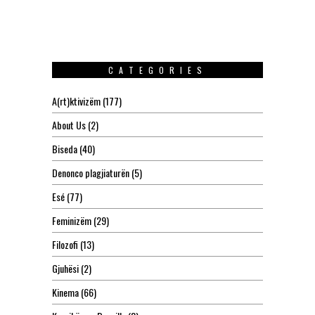
CATEGORIES
A(rt)ktivizëm
(177)
About Us
(2)
Biseda
(40)
Denonco plagjiaturën
(5)
Esé
(77)
Feminizëm
(29)
Filozofi
(13)
Gjuhësi
(2)
Kinema
(66)