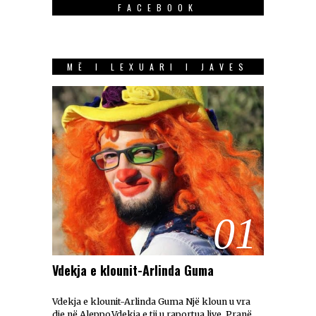
FACEBOOK
MË I LEXUARI I JAVES
01
Vdekja e klounit-Arlinda Guma
Vdekja e klounit-Arlinda Guma Një kloun u vra
dje në Aleppo.Vdekja e tij u raportua live. Pranë