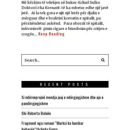
Në kërkim të vdekjes së bukur-Erlind Sulko
Doktori i tha Krenarit: të ka mbetur edhe një javë
jetë. Ai la tek gota e ujit një letër për djalin e
mërguar dhe e braktisi krevatin e spitalit, pa
përshëndetur askënd. Para oborrit të spitalit,
infermierët pinin cigare e bisedonin për rritjen e
Keep Reading
rrogës.…
RECENT POSTS
Si ndërveprojnë mendja juaj e ndërgjegjshme dhe ajo e
pandërgjegjshme
Shi-Roberto Bolaño
Fragment nga romani “Marksi ka humbur
kujtesën”/Arlinda Guma