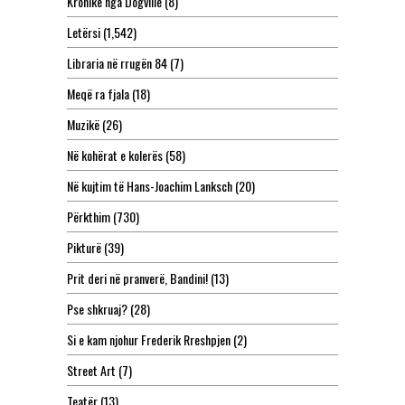
Kronikë nga Dogville
(8)
Letërsi
(1,542)
Libraria në rrugën 84
(7)
Meqë ra fjala
(18)
Muzikë
(26)
Në kohërat e kolerës
(58)
Në kujtim të Hans-Joachim Lanksch
(20)
Përkthim
(730)
Pikturë
(39)
Prit deri në pranverë, Bandini!
(13)
Pse shkruaj?
(28)
Si e kam njohur Frederik Rreshpjen
(2)
Street Art
(7)
Teatër
(13)