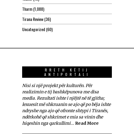
Tharm
(1,088)
Tirana Review
(36)
Uncategorized
(60)
RRETH KËTIJ
ANTIPORTALI
Nisi si një projekt për kulturën. Për
realizimin e tij bashkëpunova me disa
media. Rezultati ishte i njëjtë në të gjitha;
lexuesit më shkruanin se ajo që po bëja ishte
ndryshe nga ajo që ofronte shtypi i Tiranës,
ndërkohë që shkrimet e mia sa vinin dhe
hiqeshin nga qarkullimi...
Read More