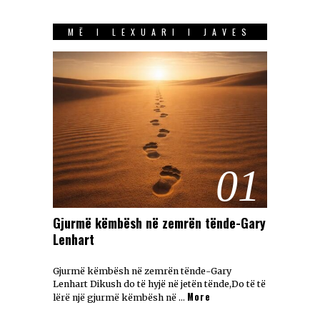
MË I LEXUARI I JAVES
01
Gjurmë këmbësh në zemrën tënde-Gary
Lenhart
Gjurmë këmbësh në zemrën tënde-Gary
Lenhart Dikush do të hyjë në jetën tënde,Do të të
More
lërë një gjurmë këmbësh në …