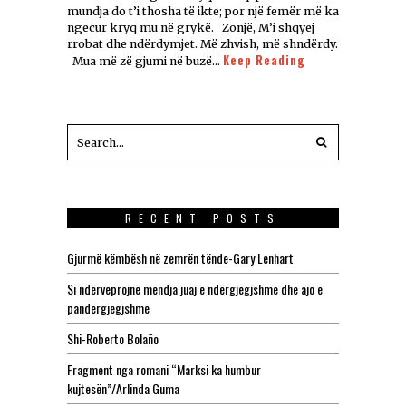
mundja do t’i thosha të ikte; por një femër më ka
ngecur kryq mu në grykë. Zonjë, M’i shqyej
rrobat dhe ndërdymjet. Më zhvish, më shndërdy.
Keep Reading
Mua më zë gjumi në buzë…
RECENT POSTS
Gjurmë këmbësh në zemrën tënde-Gary Lenhart
Si ndërveprojnë mendja juaj e ndërgjegjshme dhe ajo e
pandërgjegjshme
Shi-Roberto Bolaño
Fragment nga romani “Marksi ka humbur
kujtesën”/Arlinda Guma