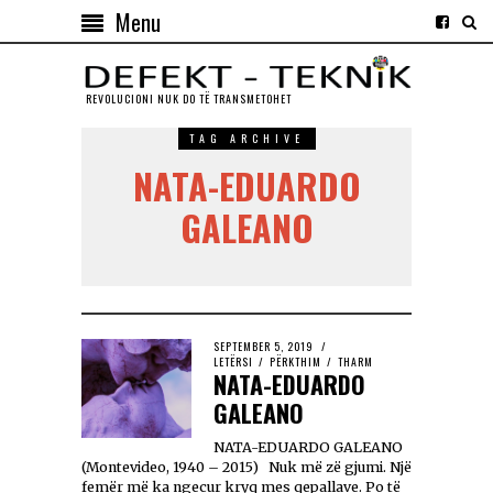
Menu
REVOLUCIONI NUK DO TЁ TRANSMETOHET
TAG ARCHIVE
NATA-EDUARDO
GALEANO
SEPTEMBER 5, 2019
LETËRSI
/
PËRKTHIM
/
THARM
NATA-EDUARDO
GALEANO
NATA-EDUARDO GALEANO
(Montevideo, 1940 – 2015) Nuk më zë gjumi. Një
femër më ka ngecur kryq mes qepallave. Po të