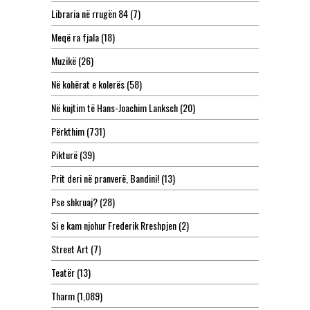
Libraria në rrugën 84
(7)
Meqë ra fjala
(18)
Muzikë
(26)
Në kohërat e kolerës
(58)
Në kujtim të Hans-Joachim Lanksch
(20)
Përkthim
(731)
Pikturë
(39)
Prit deri në pranverë, Bandini!
(13)
Pse shkruaj?
(28)
Si e kam njohur Frederik Rreshpjen
(2)
Street Art
(7)
Teatër
(13)
Tharm
(1,089)