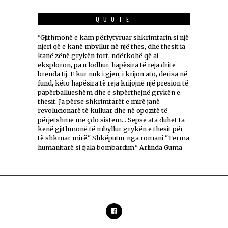
QUOTE
"Gjithmonë e kam përfytyruar shkrimtarin si një
njeri që e kanë mbyllur në një thes, dhe thesit ia
kanë zënë grykën fort, ndërkohë që ai
eksploron, pa u lodhur, hapësira të reja drite
brenda tij. E kur nuk i gjen, i krijon ato, derisa në
fund, këto hapësira të reja krijojnë një presion të
papërballueshëm dhe e shpërthejnë grykën e
thesit. Ja përse shkrimtarët e mirë janë
revolucionarë të kulluar dhe në opozitë të
përjetshme me çdo sistem... Sepse ata duhet ta
kenë gjithmonë të mbyllur grykën e thesit për
të shkruar mirë." Shkëputur nga romani "Terma
humanitarë si fjala bombardim." Arlinda Guma