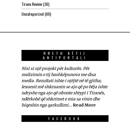
Tirana Review
(36)
Uncategorized
(60)
RRETH KËTIJ
ANTIPORTALI
Nisi si një projekt për kulturën. Për
realizimin e tij bashkëpunova me disa
media. Rezultati ishte i njëjtë në të gjitha;
lexuesit më shkruanin se ajo që po bëja ishte
ndryshe nga ajo që ofronte shtypi i Tiranës,
ndërkohë që shkrimet e mia sa vinin dhe
hiqeshin nga qarkullimi...
Read More
FACEBOOK