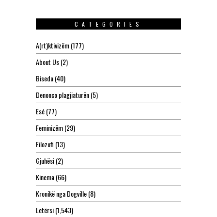
CATEGORIES
A(rt)ktivizëm
(177)
About Us
(2)
Biseda
(40)
Denonco plagjiaturën
(5)
Esé
(77)
Feminizëm
(29)
Filozofi
(13)
Gjuhësi
(2)
Kinema
(66)
Kronikë nga Dogville
(8)
Letërsi
(1,543)