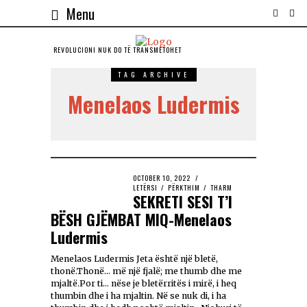
Menu
REVOLUCIONI NUK DO TЁ TRANSMETOHET
TAG ARCHIVE
Menelaos Ludermis
OCTOBER 10, 2022
LETËRSI
/
PËRKTHIM
/
THARM
SEKRETI SESI T’I
BËSH GJËMBAT MIQ-Menelaos
Ludermis
Menelaos Ludermis Jeta është një bletë,
thonë.Thonë… më një fjalë; me thumb dhe me
mjaltë.Por ti… nëse je bletërritës i mirë, i heq
thumbin dhe i ha mjaltin. Në se nuk di, i ha