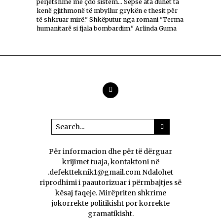
përjetshme me çdo sistem... Sepse ata duhet ta
kenë gjithmonë të mbyllur grykën e thesit për
të shkruar mirë." Shkëputur nga romani "Terma
humanitarë si fjala bombardim." Arlinda Guma
Për informacion dhe për të dërguar
krijimet tuaja, kontaktoni në
.defektteknik1@gmail.com Ndalohet
riprodhimi i paautorizuar i përmbajtjes së
kësaj faqeje. Mirëpriten shkrime
jokorrekte politikisht por korrekte
gramatikisht.