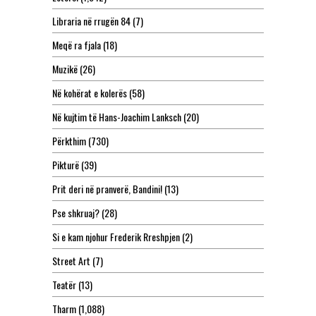
Libraria në rrugën 84
(7)
Meqë ra fjala
(18)
Muzikë
(26)
Në kohërat e kolerës
(58)
Në kujtim të Hans-Joachim Lanksch
(20)
Përkthim
(730)
Pikturë
(39)
Prit deri në pranverë, Bandini!
(13)
Pse shkruaj?
(28)
Si e kam njohur Frederik Rreshpjen
(2)
Street Art
(7)
Teatër
(13)
Tharm
(1,088)