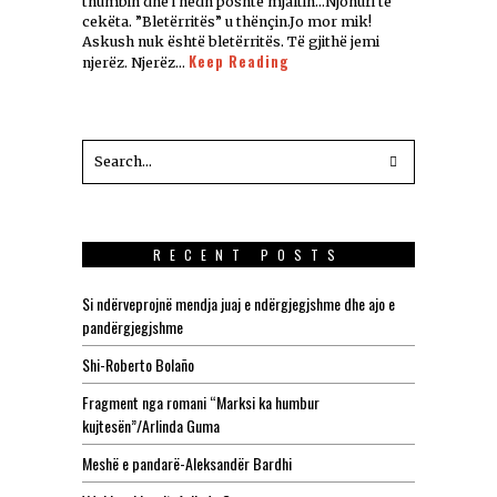
thumbin dhe i hedh poshtë mjaltin…Njohuri të
cekëta. ”Bletërritës” u thënçin.Jo mor mik!
Askush nuk është bletërritës. Të gjithë jemi
Keep Reading
njerëz. Njerëz…
RECENT POSTS
Si ndërveprojnë mendja juaj e ndërgjegjshme dhe ajo e
pandërgjegjshme
Shi-Roberto Bolaño
Fragment nga romani “Marksi ka humbur
kujtesën”/Arlinda Guma
Meshë e pandarë-Aleksandër Bardhi