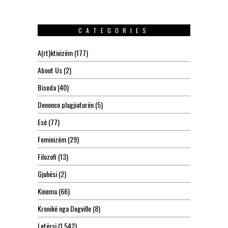
CATEGORIES
A(rt)ktivizëm
(177)
About Us
(2)
Biseda
(40)
Denonco plagjiaturën
(5)
Esé
(77)
Feminizëm
(29)
Filozofi
(13)
Gjuhësi
(2)
Kinema
(66)
Kronikë nga Dogville
(8)
Letërsi
(1,542)