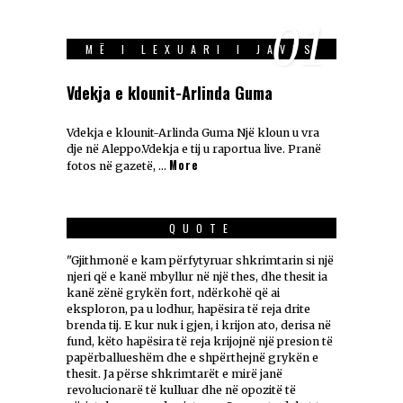
01
MË I LEXUARI I JAVES
Vdekja e klounit-Arlinda Guma
Vdekja e klounit-Arlinda Guma Një kloun u vra
dje në Aleppo.Vdekja e tij u raportua live. Pranë
More
fotos në gazetë, …
QUOTE
"Gjithmonë e kam përfytyruar shkrimtarin si një
njeri që e kanë mbyllur në një thes, dhe thesit ia
kanë zënë grykën fort, ndërkohë që ai
eksploron, pa u lodhur, hapësira të reja drite
brenda tij. E kur nuk i gjen, i krijon ato, derisa në
fund, këto hapësira të reja krijojnë një presion të
papërballueshëm dhe e shpërthejnë grykën e
thesit. Ja përse shkrimtarët e mirë janë
revolucionarë të kulluar dhe në opozitë të