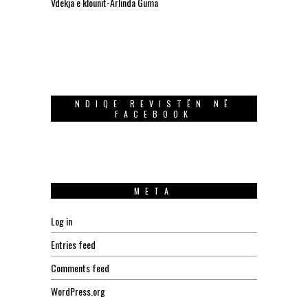
Vdekja e klounit-Arlinda Guma
NDIQE REVISTËN NË
FACEBOOK
META
Log in
Entries feed
Comments feed
WordPress.org