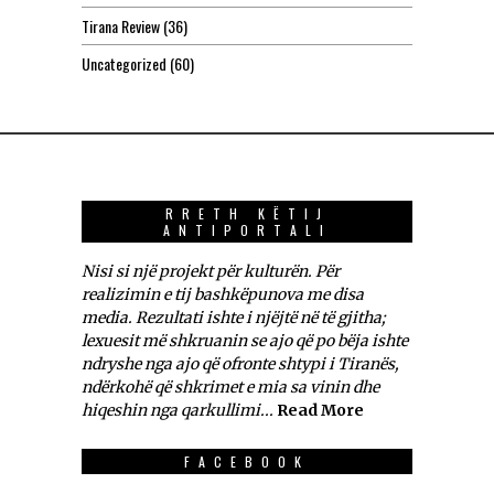
Tirana Review
(36)
Uncategorized
(60)
RRETH KËTIJ
ANTIPORTALI
Nisi si një projekt për kulturën. Për
realizimin e tij bashkëpunova me disa
media. Rezultati ishte i njëjtë në të gjitha;
lexuesit më shkruanin se ajo që po bëja ishte
ndryshe nga ajo që ofronte shtypi i Tiranës,
ndërkohë që shkrimet e mia sa vinin dhe
hiqeshin nga qarkullimi...
Read More
FACEBOOK