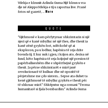
Vdekja e klounit-Arlinda Guma Një kloun u vra
dje në Aleppo.Vdekja e tij u raportua live. Pranë
More
fotos në gazetë, …
QUOTE
"Gjithmonë e kam përfytyruar shkrimtarin si një
njeri që e kanë mbyllur në një thes, dhe thesit ia
kanë zënë grykën fort, ndërkohë që ai
eksploron, pa u lodhur, hapësira të reja drite
brenda tij. E kur nuk i gjen, i krijon ato, derisa në
fund, këto hapësira të reja krijojnë një presion të
papërballueshëm dhe e shpërthejnë grykën e
thesit. Ja përse shkrimtarët e mirë janë
revolucionarë të kulluar dhe në opozitë të
përjetshme me çdo sistem... Sepse ata duhet ta
kenë gjithmonë të mbyllur grykën e thesit për
të shkruar mirë." Shkëputur nga romani "Terma
humanitarë si fjala bombardim." Arlinda Guma