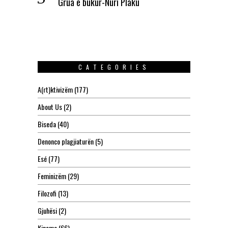
Grua e bukur-Nuri Plaku
CATEGORIES
A(rt)ktivizëm
(177)
About Us
(2)
Biseda
(40)
Denonco plagjiaturën
(5)
Esé
(77)
Feminizëm
(29)
Filozofi
(13)
Gjuhësi
(2)
Kinema
(66)