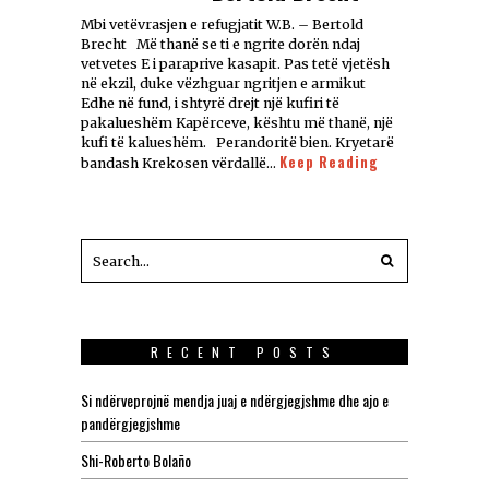
Mbi vetëvrasjen e refugjatit W.B. – Bertold
Brecht Më thanë se ti e ngrite dorën ndaj
vetvetes E i paraprive kasapit. Pas tetë vjetësh
në ekzil, duke vëzhguar ngritjen e armikut
Edhe në fund, i shtyrë drejt një kufiri të
pakalueshëm Kapërceve, kështu më thanë, një
kufi të kalueshëm. Perandoritë bien. Kryetarë
Keep Reading
bandash Krekosen vërdallë…
RECENT POSTS
Si ndërveprojnë mendja juaj e ndërgjegjshme dhe ajo e
pandërgjegjshme
Shi-Roberto Bolaño