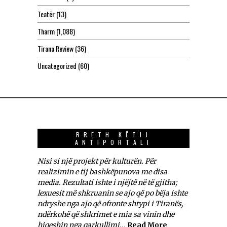
Teatër
(13)
Tharm
(1,088)
Tirana Review
(36)
Uncategorized
(60)
RRETH KËTIJ
ANTIPORTALI
Nisi si një projekt për kulturën. Për
realizimin e tij bashkëpunova me disa
media. Rezultati ishte i njëjtë në të gjitha;
lexuesit më shkruanin se ajo që po bëja ishte
ndryshe nga ajo që ofronte shtypi i Tiranës,
ndërkohë që shkrimet e mia sa vinin dhe
hiqeshin nga qarkullimi...
Read More