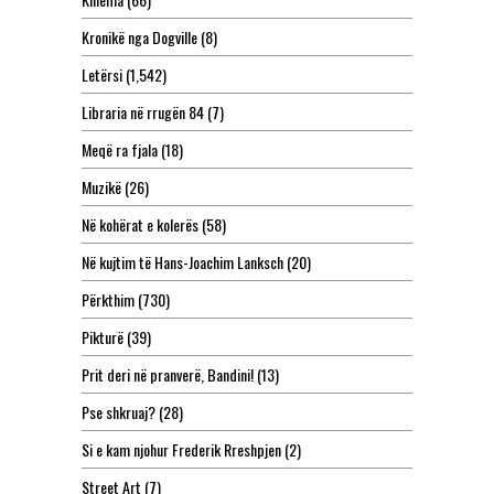
Kronikë nga Dogville
(8)
Letërsi
(1,542)
Libraria në rrugën 84
(7)
Meqë ra fjala
(18)
Muzikë
(26)
Në kohërat e kolerës
(58)
Në kujtim të Hans-Joachim Lanksch
(20)
Përkthim
(730)
Pikturë
(39)
Prit deri në pranverë, Bandini!
(13)
Pse shkruaj?
(28)
Si e kam njohur Frederik Rreshpjen
(2)
Street Art
(7)