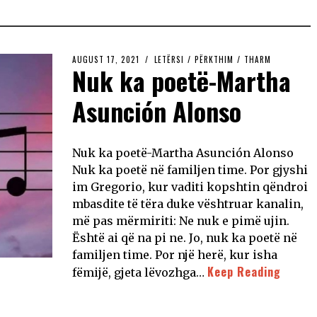
AUGUST 17, 2021
LETËRSI
/
PËRKTHIM
/
THARM
Nuk ka poetë-Martha
Asunción Alonso
Nuk ka poetë-Martha Asunción Alonso
Nuk ka poetë në familjen time. Por gjyshi
im Gregorio, kur vaditi kopshtin qëndroi
mbasdite të tëra duke vështruar kanalin,
më pas mërmiriti: Ne nuk e pimë ujin.
Është ai që na pi ne. Jo, nuk ka poetë në
familjen time. Por një herë, kur isha
Keep Reading
fëmijë, gjeta lëvozhga…