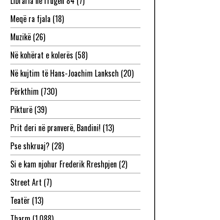
Libraria në rrugën 84
(7)
Meqë ra fjala
(18)
Muzikë
(26)
Në kohërat e kolerës
(58)
Në kujtim të Hans-Joachim Lanksch
(20)
Përkthim
(730)
Pikturë
(39)
Prit deri në pranverë, Bandini!
(13)
Pse shkruaj?
(28)
Si e kam njohur Frederik Rreshpjen
(2)
Street Art
(7)
Teatër
(13)
Tharm
(1,088)