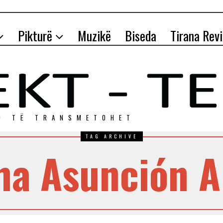
Pikturë
Muzikë
Biseda
Tirana Rev
O TЁ TRANSMETOHET
TAG ARCHIVE
ha Asunción A