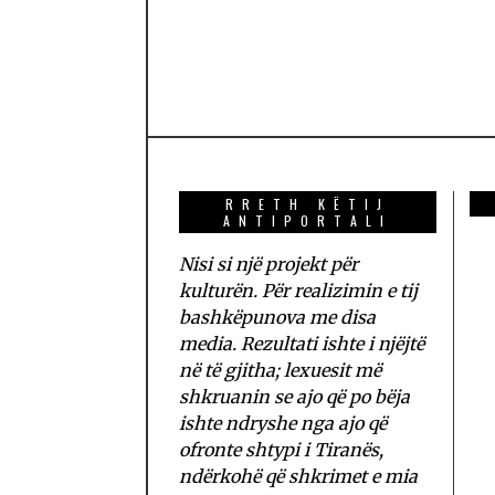
RRETH KËTIJ
ANTIPORTALI
Nisi si një projekt për
kulturën. Për realizimin e tij
bashkëpunova me disa
media. Rezultati ishte i njëjtë
në të gjitha; lexuesit më
shkruanin se ajo që po bëja
ishte ndryshe nga ajo që
ofronte shtypi i Tiranës,
ndërkohë që shkrimet e mia