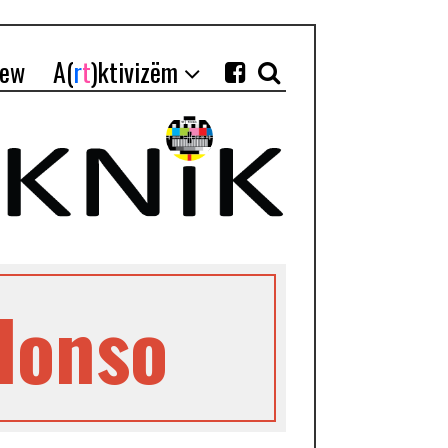
iew
A(
r
t
)ktivizëm
lonso