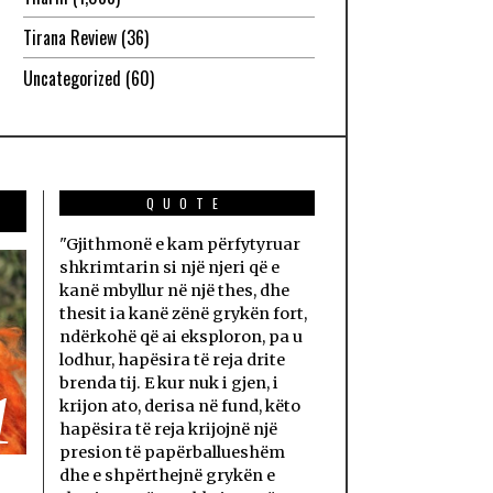
Tirana Review
(36)
Uncategorized
(60)
QUOTE
"Gjithmonë e kam përfytyruar
shkrimtarin si një njeri që e
kanë mbyllur në një thes, dhe
thesit ia kanë zënë grykën fort,
ndërkohë që ai eksploron, pa u
lodhur, hapësira të reja drite
brenda tij. E kur nuk i gjen, i
1
krijon ato, derisa në fund, këto
hapësira të reja krijojnë një
presion të papërballueshëm
dhe e shpërthejnë grykën e