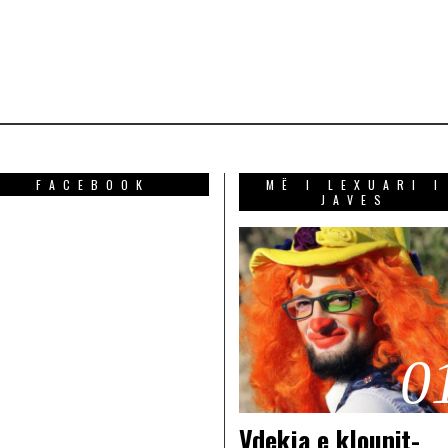
FACEBOOK
MË I LEXUARI I
JAVES
0
Vdekja e klounit-