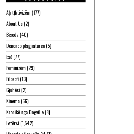
A(rt)ktivizëm
(177)
About Us
(2)
Biseda
(40)
Denonco plagjiaturën
(5)
Esé
(77)
Feminizëm
(29)
Filozofi
(13)
Gjuhësi
(2)
Kinema
(66)
Kronikë nga Dogville
(8)
Letërsi
(1,542)