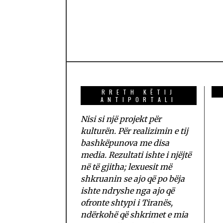
RRETH KËTIJ
ANTIPORTALI
Nisi si një projekt për
kulturën. Për realizimin e tij
bashkëpunova me disa
media. Rezultati ishte i njëjtë
në të gjitha; lexuesit më
shkruanin se ajo që po bëja
ishte ndryshe nga ajo që
ofronte shtypi i Tiranës,
ndërkohë që shkrimet e mia