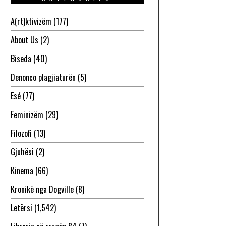
A(rt)ktivizëm
(177)
About Us
(2)
Biseda
(40)
Denonco plagjiaturën
(5)
Esé
(77)
Feminizëm
(29)
Filozofi
(13)
Gjuhësi
(2)
Kinema
(66)
Kronikë nga Dogville
(8)
Letërsi
(1,542)