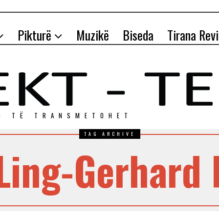
Pikturë
Muzikë
Biseda
Tirana Rev
O TЁ TRANSMETOHET
TAG ARCHIVE
Ling-Gerhard 