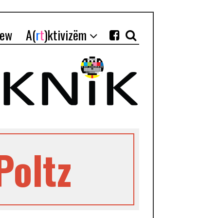
iew
A(
r
t
)ktivizëm
Poltz