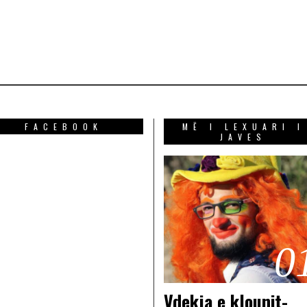
FACEBOOK
MË I LEXUARI I
JAVES
0
Vdekja e klounit-