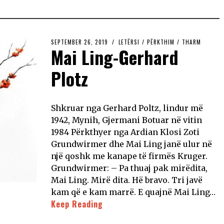
SEPTEMBER 26, 2019
LETËRSI
/
PËRKTHIM
/
THARM
Mai Ling-Gerhard
Plotz
Shkruar nga Gerhard Poltz, lindur më
1942, Mynih, Gjermani Botuar në vitin
1984 Përkthyer nga Ardian Klosi Zoti
Grundwirmer dhe Mai Ling janë ulur në
një qoshk me kanape të firmës Kruger.
Grundwirmer: – Pa thuaj pak mirëdita,
Mai Ling. Mirë dita. Hë bravo. Tri javë
kam që e kam marrë. E quajnë Mai Ling…
Keep Reading