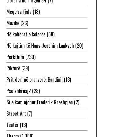
Libraria në rrugën 84
(7)
Meqë ra fjala
(18)
Muzikë
(26)
Në kohërat e kolerës
(58)
Në kujtim të Hans-Joachim Lanksch
(20)
Përkthim
(730)
Pikturë
(39)
Prit deri në pranverë, Bandini!
(13)
Pse shkruaj?
(28)
Si e kam njohur Frederik Rreshpjen
(2)
Street Art
(7)
Teatër
(13)
Tharm
(1,088)