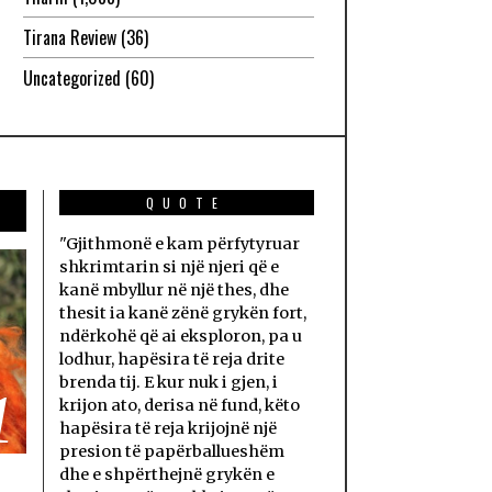
Tirana Review
(36)
Uncategorized
(60)
QUOTE
"Gjithmonë e kam përfytyruar
shkrimtarin si një njeri që e
kanë mbyllur në një thes, dhe
thesit ia kanë zënë grykën fort,
ndërkohë që ai eksploron, pa u
lodhur, hapësira të reja drite
brenda tij. E kur nuk i gjen, i
1
krijon ato, derisa në fund, këto
hapësira të reja krijojnë një
presion të papërballueshëm
dhe e shpërthejnë grykën e