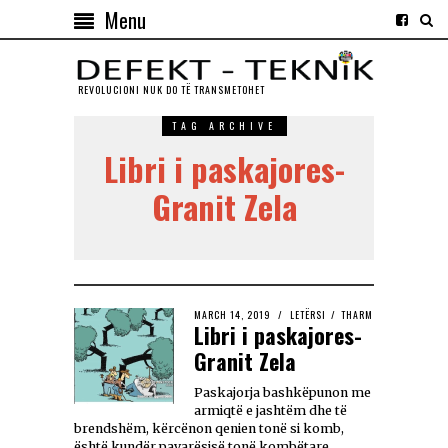
Menu
REVOLUCIONI NUK DO TЁ TRANSMETOHET
TAG ARCHIVE
Libri i paskajores-
Granit Zela
MARCH 14, 2019
LETËRSI
/
THARM
Libri i paskajores-
Granit Zela
Paskajorja bashkëpunon me
armiqtë e jashtëm dhe të
brendshëm, kërcënon qenien tonë si komb,
është kundër pavarësisë tonë kombëtare,