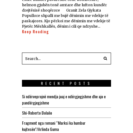
helmon gjuhën tonë amtare dhe lufton kundër
drejtësisë shoqërore Granit Zela Gjykata
Popullore shpalli me bujë dënimin me vdekje të
paskajores. Kjo përkoi me dënimin me vdekje të
Pjetër Mëshkallës, dënim i cili qe ndryshe…
Keep Reading
RECENT POSTS
Si ndërveprojnë mendja juaj e ndërgjegjshme dhe ajo e
pandërgjegjshme
Shi-Roberto Bolaño
Fragment nga romani “Marksi ka humbur
kujtesën”/Arlinda Guma