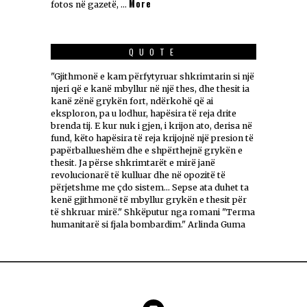
More
fotos në gazetë, …
QUOTE
"Gjithmonë e kam përfytyruar shkrimtarin si një
njeri që e kanë mbyllur në një thes, dhe thesit ia
kanë zënë grykën fort, ndërkohë që ai
eksploron, pa u lodhur, hapësira të reja drite
brenda tij. E kur nuk i gjen, i krijon ato, derisa në
fund, këto hapësira të reja krijojnë një presion të
papërballueshëm dhe e shpërthejnë grykën e
thesit. Ja përse shkrimtarët e mirë janë
revolucionarë të kulluar dhe në opozitë të
përjetshme me çdo sistem... Sepse ata duhet ta
kenë gjithmonë të mbyllur grykën e thesit për
të shkruar mirë." Shkëputur nga romani "Terma
humanitarë si fjala bombardim." Arlinda Guma