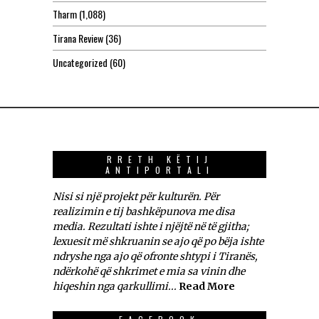
Tharm
(1,088)
Tirana Review
(36)
Uncategorized
(60)
RRETH KËTIJ
ANTIPORTALI
Nisi si një projekt për kulturën. Për
realizimin e tij bashkëpunova me disa
media. Rezultati ishte i njëjtë në të gjitha;
lexuesit më shkruanin se ajo që po bëja ishte
ndryshe nga ajo që ofronte shtypi i Tiranës,
ndërkohë që shkrimet e mia sa vinin dhe
hiqeshin nga qarkullimi...
Read More