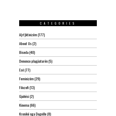
CATEGORIES
A(rt)ktivizëm
(177)
About Us
(2)
Biseda
(40)
Denonco plagjiaturën
(5)
Esé
(77)
Feminizëm
(29)
Filozofi
(13)
Gjuhësi
(2)
Kinema
(66)
Kronikë nga Dogville
(8)