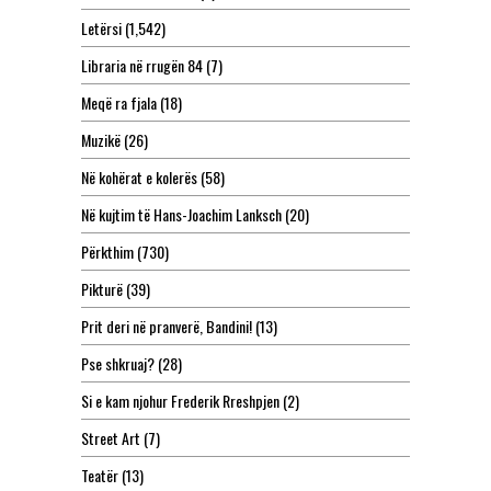
Letërsi
(1,542)
Libraria në rrugën 84
(7)
Meqë ra fjala
(18)
Muzikë
(26)
Në kohërat e kolerës
(58)
Në kujtim të Hans-Joachim Lanksch
(20)
Përkthim
(730)
Pikturë
(39)
Prit deri në pranverë, Bandini!
(13)
Pse shkruaj?
(28)
Si e kam njohur Frederik Rreshpjen
(2)
Street Art
(7)
Teatër
(13)