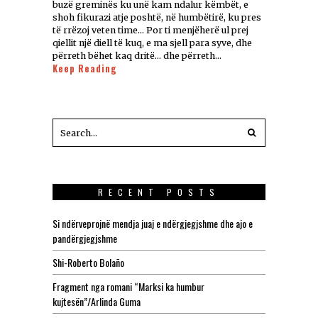
buzë greminës ku unë kam ndalur këmbët, e
shoh fikurazi atje poshtë, në humbëtirë, ku pres
të rrëzoj veten time… Por ti menjëherë ul prej
qiellit një diell të kuq, e ma sjell para syve, dhe
përreth bëhet kaq dritë… dhe përreth…
Keep Reading
RECENT POSTS
Si ndërveprojnë mendja juaj e ndërgjegjshme dhe ajo e
pandërgjegjshme
Shi-Roberto Bolaño
Fragment nga romani “Marksi ka humbur
kujtesën”/Arlinda Guma