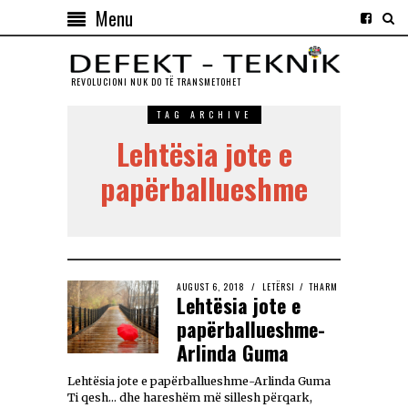
Menu
REVOLUCIONI NUK DO TЁ TRANSMETOHET
TAG ARCHIVE
Lehtësia jote e
papërballueshme
AUGUST 6, 2018
LETËRSI
/
THARM
Lehtësia jote e
papërballueshme-
Arlinda Guma
Lehtësia jote e papërballueshme-Arlinda Guma
Ti qesh… dhe hareshëm më sillesh përqark,