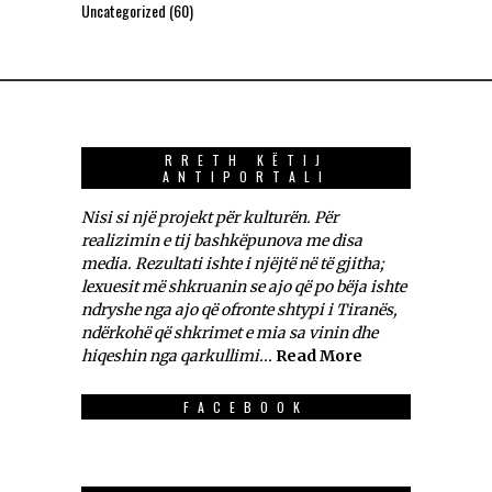
Uncategorized
(60)
RRETH KËTIJ
ANTIPORTALI
Nisi si një projekt për kulturën. Për
realizimin e tij bashkëpunova me disa
media. Rezultati ishte i njëjtë në të gjitha;
lexuesit më shkruanin se ajo që po bëja ishte
ndryshe nga ajo që ofronte shtypi i Tiranës,
ndërkohë që shkrimet e mia sa vinin dhe
hiqeshin nga qarkullimi...
Read More
FACEBOOK