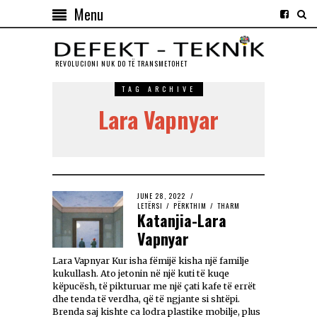
Menu
REVOLUCIONI NUK DO TЁ TRANSMETOHET
TAG ARCHIVE
Lara Vapnyar
JUNE 28, 2022
LETËRSI
/
PËRKTHIM
/
THARM
Katanjia-Lara
Vapnyar
Lara Vapnyar Kur isha fëmijë kisha një familje
kukullash. Ato jetonin në një kuti të kuqe
këpucësh, të pikturuar me një çati kafe të errët
dhe tenda të verdha, që të ngjante si shtëpi.
Brenda saj kishte ca lodra plastike mobilje, plus