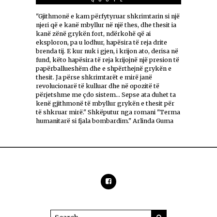
"Gjithmonë e kam përfytyruar shkrimtarin si një
njeri që e kanë mbyllur në një thes, dhe thesit ia
kanë zënë grykën fort, ndërkohë që ai
eksploron, pa u lodhur, hapësira të reja drite
brenda tij. E kur nuk i gjen, i krijon ato, derisa në
fund, këto hapësira të reja krijojnë një presion të
papërballueshëm dhe e shpërthejnë grykën e
thesit. Ja përse shkrimtarët e mirë janë
revolucionarë të kulluar dhe në opozitë të
përjetshme me çdo sistem... Sepse ata duhet ta
kenë gjithmonë të mbyllur grykën e thesit për
të shkruar mirë." Shkëputur nga romani "Terma
humanitarë si fjala bombardim." Arlinda Guma