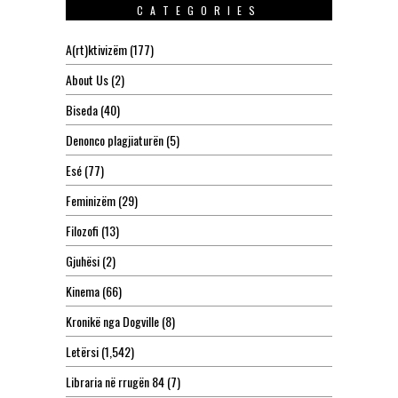
CATEGORIES
A(rt)ktivizëm
(177)
About Us
(2)
Biseda
(40)
Denonco plagjiaturën
(5)
Esé
(77)
Feminizëm
(29)
Filozofi
(13)
Gjuhësi
(2)
Kinema
(66)
Kronikë nga Dogville
(8)
Letërsi
(1,542)
Libraria në rrugën 84
(7)