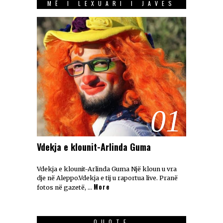
MË I LEXUARI I JAVES
01
Vdekja e klounit-Arlinda Guma
Vdekja e klounit-Arlinda Guma Një kloun u vra
dje në Aleppo.Vdekja e tij u raportua live. Pranë
More
fotos në gazetë, …
QUOTE