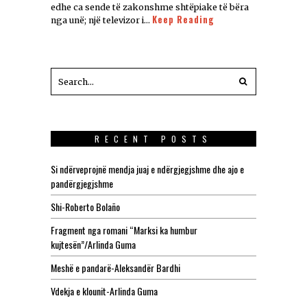
edhe ca sende të zakonshme shtëpiake të bëra
Keep Reading
nga unë; një televizor i…
RECENT POSTS
Si ndërveprojnë mendja juaj e ndërgjegjshme dhe ajo e
pandërgjegjshme
Shi-Roberto Bolaño
Fragment nga romani “Marksi ka humbur
kujtesën”/Arlinda Guma
Meshë e pandarë-Aleksandër Bardhi
Vdekja e klounit-Arlinda Guma