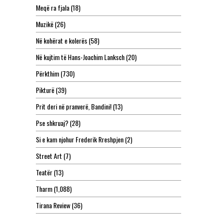
Meqë ra fjala
(18)
Muzikë
(26)
Në kohërat e kolerës
(58)
Në kujtim të Hans-Joachim Lanksch
(20)
Përkthim
(730)
Pikturë
(39)
Prit deri në pranverë, Bandini!
(13)
Pse shkruaj?
(28)
Si e kam njohur Frederik Rreshpjen
(2)
Street Art
(7)
Teatër
(13)
Tharm
(1,088)
Tirana Review
(36)