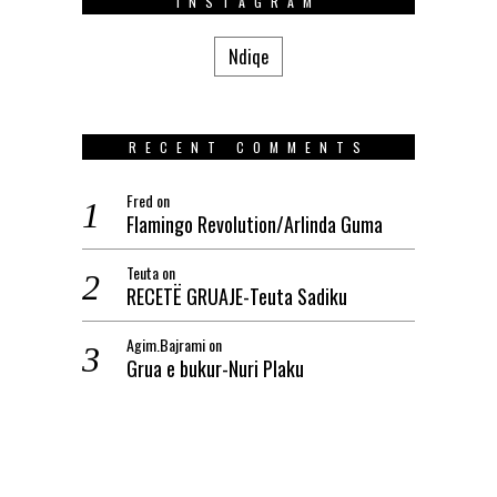
INSTAGRAM
Ndiqe
RECENT COMMENTS
Fred
on
Flamingo Revolution/Arlinda Guma
Teuta
on
RECETË GRUAJE-Teuta Sadiku
Agim.Bajrami
on
Grua e bukur-Nuri Plaku