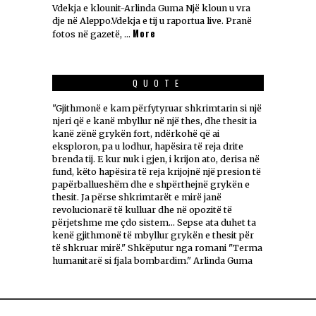
Vdekja e klounit-Arlinda Guma Një kloun u vra
dje në Aleppo.Vdekja e tij u raportua live. Pranë
More
fotos në gazetë, …
QUOTE
"Gjithmonë e kam përfytyruar shkrimtarin si një
njeri që e kanë mbyllur në një thes, dhe thesit ia
kanë zënë grykën fort, ndërkohë që ai
eksploron, pa u lodhur, hapësira të reja drite
brenda tij. E kur nuk i gjen, i krijon ato, derisa në
fund, këto hapësira të reja krijojnë një presion të
papërballueshëm dhe e shpërthejnë grykën e
thesit. Ja përse shkrimtarët e mirë janë
revolucionarë të kulluar dhe në opozitë të
përjetshme me çdo sistem... Sepse ata duhet ta
kenë gjithmonë të mbyllur grykën e thesit për
të shkruar mirë." Shkëputur nga romani "Terma
humanitarë si fjala bombardim." Arlinda Guma