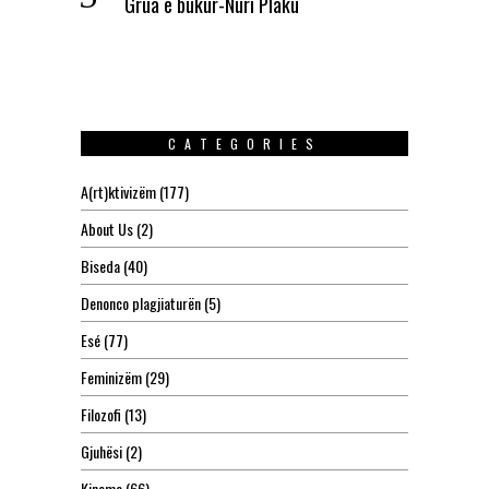
Grua e bukur-Nuri Plaku
CATEGORIES
A(rt)ktivizëm
(177)
About Us
(2)
Biseda
(40)
Denonco plagjiaturën
(5)
Esé
(77)
Feminizëm
(29)
Filozofi
(13)
Gjuhësi
(2)
Kinema
(66)