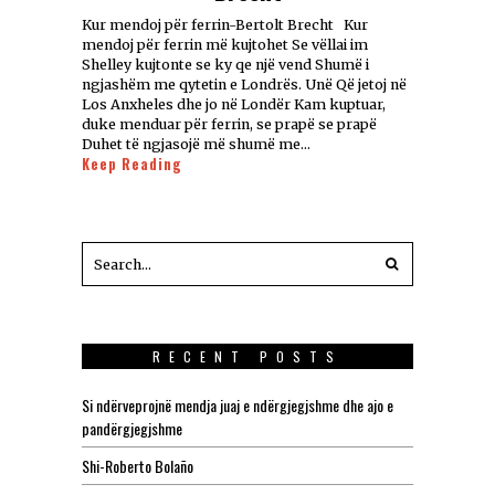
Kur mendoj për ferrin-Bertolt Brecht Kur
mendoj për ferrin më kujtohet Se vëllai im
Shelley kujtonte se ky qe një vend Shumë i
ngjashëm me qytetin e Londrës. Unë Që jetoj në
Los Anxheles dhe jo në Londër Kam kuptuar,
duke menduar për ferrin, se prapë se prapë
Duhet të ngjasojë më shumë me…
Keep Reading
RECENT POSTS
Si ndërveprojnë mendja juaj e ndërgjegjshme dhe ajo e
pandërgjegjshme
Shi-Roberto Bolaño