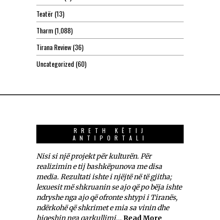
Teatër
(13)
Tharm
(1,088)
Tirana Review
(36)
Uncategorized
(60)
RRETH KËTIJ
ANTIPORTALI
Nisi si një projekt për kulturën. Për
realizimin e tij bashkëpunova me disa
media. Rezultati ishte i njëjtë në të gjitha;
lexuesit më shkruanin se ajo që po bëja ishte
ndryshe nga ajo që ofronte shtypi i Tiranës,
ndërkohë që shkrimet e mia sa vinin dhe
hiqeshin nga qarkullimi...
Read More