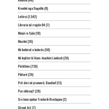
Kronikë nga Dogville
(8)
Letërsi
(1,542)
Libraria në rrugën 84
(7)
Meqë ra fjala
(18)
Muzikë
(26)
Në kohërat e kolerës
(58)
Në kujtim të Hans-Joachim Lanksch
(20)
Përkthim
(730)
Pikturë
(39)
Prit deri në pranverë, Bandini!
(13)
Pse shkruaj?
(28)
Si e kam njohur Frederik Rreshpjen
(2)
Street Art
(7)