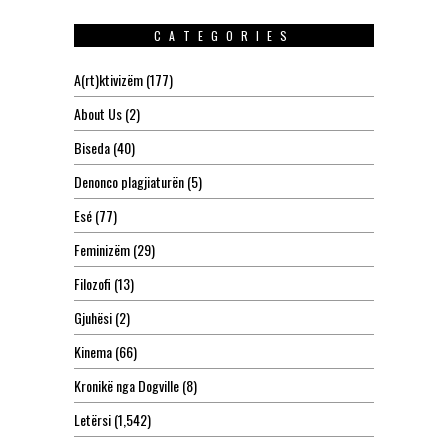
CATEGORIES
A(rt)ktivizëm
(177)
About Us
(2)
Biseda
(40)
Denonco plagjiaturën
(5)
Esé
(77)
Feminizëm
(29)
Filozofi
(13)
Gjuhësi
(2)
Kinema
(66)
Kronikë nga Dogville
(8)
Letërsi
(1,542)