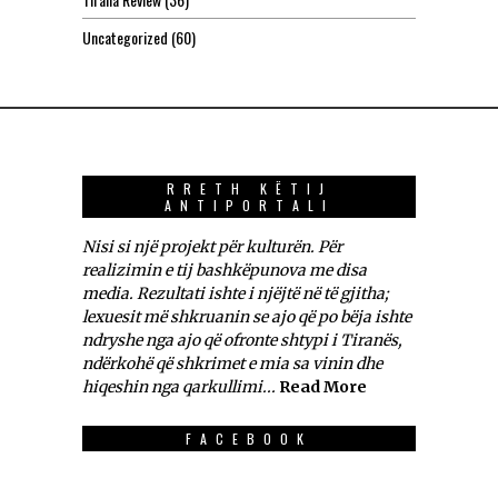
Uncategorized
(60)
RRETH KËTIJ
ANTIPORTALI
Nisi si një projekt për kulturën. Për
realizimin e tij bashkëpunova me disa
media. Rezultati ishte i njëjtë në të gjitha;
lexuesit më shkruanin se ajo që po bëja ishte
ndryshe nga ajo që ofronte shtypi i Tiranës,
ndërkohë që shkrimet e mia sa vinin dhe
hiqeshin nga qarkullimi...
Read More
FACEBOOK