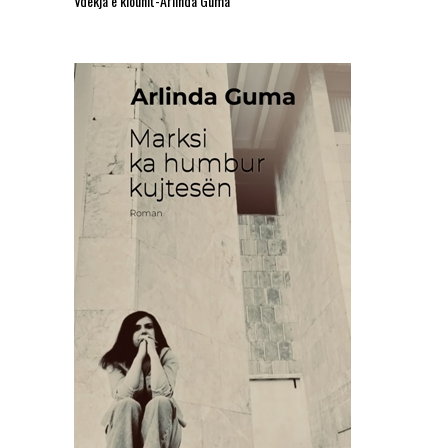
Vdekja e klounit-Arlinda Guma