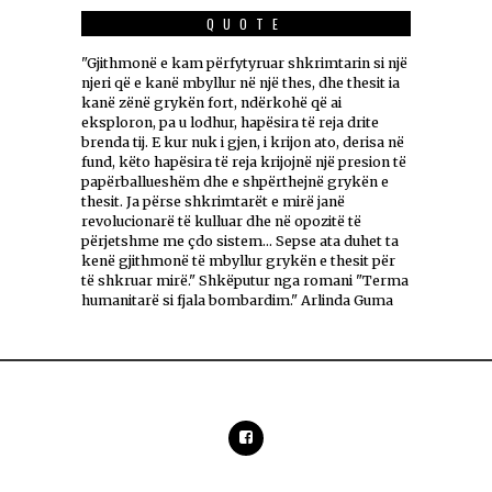
QUOTE
"Gjithmonë e kam përfytyruar shkrimtarin si një
njeri që e kanë mbyllur në një thes, dhe thesit ia
kanë zënë grykën fort, ndërkohë që ai
eksploron, pa u lodhur, hapësira të reja drite
brenda tij. E kur nuk i gjen, i krijon ato, derisa në
fund, këto hapësira të reja krijojnë një presion të
papërballueshëm dhe e shpërthejnë grykën e
thesit. Ja përse shkrimtarët e mirë janë
revolucionarë të kulluar dhe në opozitë të
përjetshme me çdo sistem... Sepse ata duhet ta
kenë gjithmonë të mbyllur grykën e thesit për
të shkruar mirë." Shkëputur nga romani "Terma
humanitarë si fjala bombardim." Arlinda Guma