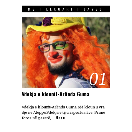
MË I LEXUARI I JAVES
01
Vdekja e klounit-Arlinda Guma
Vdekja e klounit-Arlinda Guma Një kloun u vra
dje në Aleppo.Vdekja e tij u raportua live. Pranë
More
fotos në gazetë, …