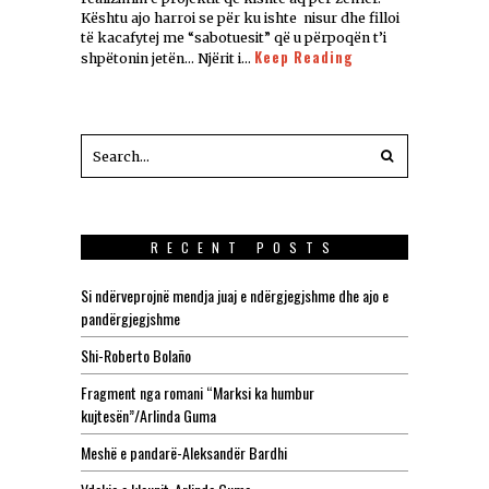
Kështu ajo harroi se për ku ishte nisur dhe filloi
të kacafytej me “sabotuesit” që u përpoqën t’i
Keep Reading
shpëtonin jetën… Njërit i…
RECENT POSTS
Si ndërveprojnë mendja juaj e ndërgjegjshme dhe ajo e
pandërgjegjshme
Shi-Roberto Bolaño
Fragment nga romani “Marksi ka humbur
kujtesën”/Arlinda Guma
Meshë e pandarë-Aleksandër Bardhi