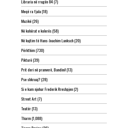
Libraria në rrugën 84
(7)
Meqë ra fjala
(18)
Muzikë
(26)
Në kohërat e kolerës
(58)
Në kujtim të Hans-Joachim Lanksch
(20)
Përkthim
(730)
Pikturë
(39)
Prit deri në pranverë, Bandini!
(13)
Pse shkruaj?
(28)
Si e kam njohur Frederik Rreshpjen
(2)
Street Art
(7)
Teatër
(13)
Tharm
(1,088)
Tirana Review
(36)