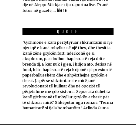
dje në Aleppo.Vdekja e tij u raportua live. Pranë
More
fotos në gazetë, …
QUOTE
"Gjithmonë e kam përfytyruar shkrimtarin si një
njeri që e kanë mbyllur në një thes, dhe thesit ia
kanë zënë grykën fort, ndërkohë që ai
eksploron, pa u lodhur, hapësira të reja drite
brenda tij. E kur nuk i gjen, i krijon ato, derisa në
fund, këto hapësira të reja krijojnë një presion të
papërballueshëm dhe e shpërthejnë grykën e
thesit. Ja përse shkrimtarët e mirë janë
revolucionarë të kulluar dhe në opozitë të
përjetshme me çdo sistem... Sepse ata duhet ta
kenë gjithmonë të mbyllur grykën e thesit për
të shkruar mirë." Shkëputur nga romani "Terma
humanitarë si fjala bombardim." Arlinda Guma