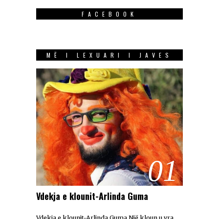
FACEBOOK
MË I LEXUARI I JAVES
01
Vdekja e klounit-Arlinda Guma
Vdekja e klounit-Arlinda Guma Një kloun u vra