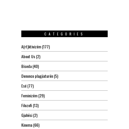
CATEGORIES
A(rt)ktivizëm
(177)
About Us
(2)
Biseda
(40)
Denonco plagjiaturën
(5)
Esé
(77)
Feminizëm
(29)
Filozofi
(13)
Gjuhësi
(2)
Kinema
(66)