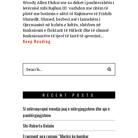
Woody Allen Fluksi me sa duket i pashtershëm i
letërsisë mbi Rajhun III vazhdon me ritëm të
plotë me botimin e afërt të Kujtimeve të Fridrih
Shmedit. Shmed, berberi më i famshëm i
Gjermanisë në kohën e luftës, shërbeu në
funksionin e floktarit të Hitlerit dhe të shumë
funksionarëve të tjerë të lartë të qeverisë,…
Keep Reading
RECENT POSTS
Si ndërveprojnë mendja juaj e ndërgjegjshme dhe ajo e
pandërgjegjshme
Shi-Roberto Bolaño
Fragment nga romani “Marksi ka humbur