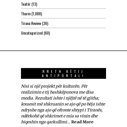
Teatër
(13)
Tharm
(1,088)
Tirana Review
(36)
Uncategorized
(60)
RRETH KËTIJ
ANTIPORTALI
Nisi si një projekt për kulturën. Për
realizimin e tij bashkëpunova me disa
media. Rezultati ishte i njëjtë në të gjitha;
lexuesit më shkruanin se ajo që po bëja ishte
ndryshe nga ajo që ofronte shtypi i Tiranës,
ndërkohë që shkrimet e mia sa vinin dhe
hiqeshin nga qarkullimi...
Read More