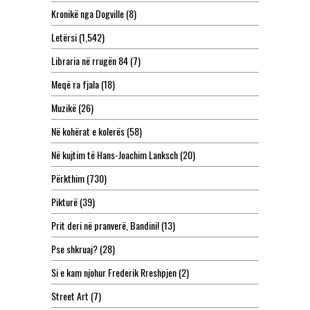
Kronikë nga Dogville
(8)
Letërsi
(1,542)
Libraria në rrugën 84
(7)
Meqë ra fjala
(18)
Muzikë
(26)
Në kohërat e kolerës
(58)
Në kujtim të Hans-Joachim Lanksch
(20)
Përkthim
(730)
Pikturë
(39)
Prit deri në pranverë, Bandini!
(13)
Pse shkruaj?
(28)
Si e kam njohur Frederik Rreshpjen
(2)
Street Art
(7)