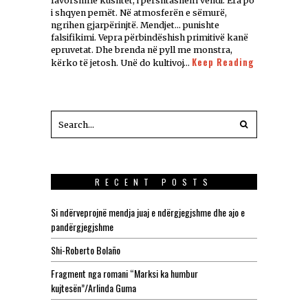
favorshme kushtet, i përshtashëm vendi. Era po
i shqyen pemët. Në atmosferën e sëmurë,
ngrihen gjarpërinjtë. Mendjet… punishte
falsifikimi. Vepra përbindëshish primitivë kanë
epruvetat. Dhe brenda në pyll me monstra,
Keep Reading
kërko të jetosh. Unë do kultivoj…
RECENT POSTS
Si ndërveprojnë mendja juaj e ndërgjegjshme dhe ajo e
pandërgjegjshme
Shi-Roberto Bolaño
Fragment nga romani “Marksi ka humbur
kujtesën”/Arlinda Guma