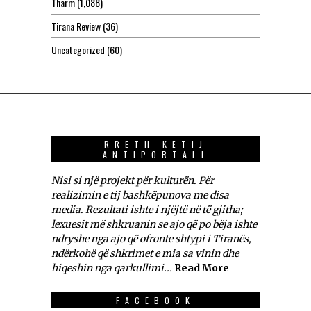
Tharm
(1,088)
Tirana Review
(36)
Uncategorized
(60)
RRETH KËTIJ
ANTIPORTALI
Nisi si një projekt për kulturën. Për
realizimin e tij bashkëpunova me disa
media. Rezultati ishte i njëjtë në të gjitha;
lexuesit më shkruanin se ajo që po bëja ishte
ndryshe nga ajo që ofronte shtypi i Tiranës,
ndërkohë që shkrimet e mia sa vinin dhe
hiqeshin nga qarkullimi...
Read More
FACEBOOK