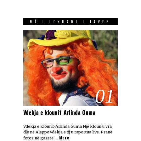
MË I LEXUARI I JAVES
01
Vdekja e klounit-Arlinda Guma
Vdekja e klounit-Arlinda Guma Një kloun u vra
dje në Aleppo.Vdekja e tij u raportua live. Pranë
More
fotos në gazetë, …