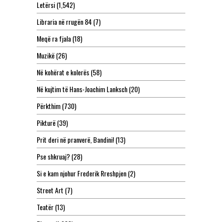
Letërsi
(1,542)
Libraria në rrugën 84
(7)
Meqë ra fjala
(18)
Muzikë
(26)
Në kohërat e kolerës
(58)
Në kujtim të Hans-Joachim Lanksch
(20)
Përkthim
(730)
Pikturë
(39)
Prit deri në pranverë, Bandini!
(13)
Pse shkruaj?
(28)
Si e kam njohur Frederik Rreshpjen
(2)
Street Art
(7)
Teatër
(13)