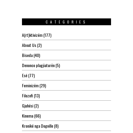
CATEGORIES
A(rt)ktivizëm
(177)
About Us
(2)
Biseda
(40)
Denonco plagjiaturën
(5)
Esé
(77)
Feminizëm
(29)
Filozofi
(13)
Gjuhësi
(2)
Kinema
(66)
Kronikë nga Dogville
(8)