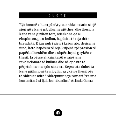
QUOTE
"Gjithmonë e kam përfytyruar shkrimtarin si një
njeri që e kanë mbyllur në një thes, dhe thesit ia
kanë zënë grykën fort, ndërkohë që ai
eksploron, pa u lodhur, hapësira të reja drite
brenda tij. E kur nuk i gjen, i krijon ato, derisa në
fund, këto hapësira të reja krijojnë një presion të
papërballueshëm dhe e shpërthejnë grykën e
thesit. Ja përse shkrimtarët e mirë janë
revolucionarë të kulluar dhe në opozitë të
përjetshme me çdo sistem... Sepse ata duhet ta
kenë gjithmonë të mbyllur grykën e thesit për
të shkruar mirë." Shkëputur nga romani "Terma
humanitarë si fjala bombardim." Arlinda Guma