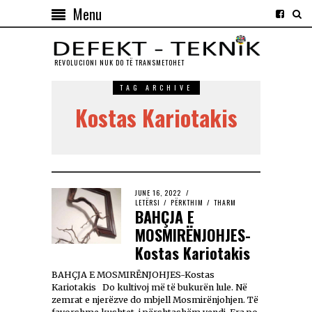
Menu
REVOLUCIONI NUK DO TЁ TRANSMETOHET
TAG ARCHIVE
Kostas Kariotakis
JUNE 16, 2022
LETËRSI
/
PËRKTHIM
/
THARM
BAHÇJA E
MOSMIRËNJOHJES-
Kostas Kariotakis
BAHÇJA E MOSMIRËNJOHJES-Kostas
Kariotakis Do kultivoj më të bukurën lule. Në
zemrat e njerëzve do mbjell Mosmirënjohjen. Të