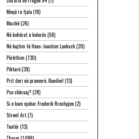
Libraria në rrugën 84
(7)
Meqë ra fjala
(18)
Muzikë
(26)
Në kohërat e kolerës
(58)
Në kujtim të Hans-Joachim Lanksch
(20)
Përkthim
(730)
Pikturë
(39)
Prit deri në pranverë, Bandini!
(13)
Pse shkruaj?
(28)
Si e kam njohur Frederik Rreshpjen
(2)
Street Art
(7)
Teatër
(13)
Tharm
(1,088)