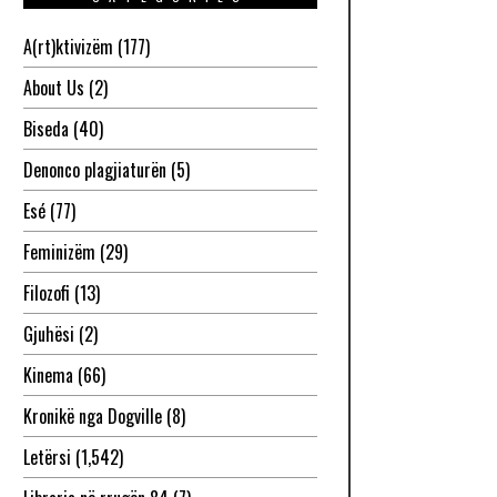
A(rt)ktivizëm
(177)
About Us
(2)
Biseda
(40)
Denonco plagjiaturën
(5)
Esé
(77)
Feminizëm
(29)
Filozofi
(13)
Gjuhësi
(2)
Kinema
(66)
Kronikë nga Dogville
(8)
Letërsi
(1,542)