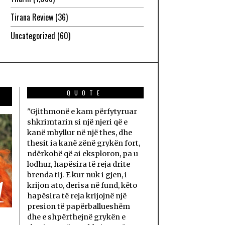
Tirana Review
(36)
Uncategorized
(60)
QUOTE
"Gjithmonë e kam përfytyruar
shkrimtarin si një njeri që e
kanë mbyllur në një thes, dhe
thesit ia kanë zënë grykën fort,
ndërkohë që ai eksploron, pa u
lodhur, hapësira të reja drite
brenda tij. E kur nuk i gjen, i
1
krijon ato, derisa në fund, këto
hapësira të reja krijojnë një
presion të papërballueshëm
dhe e shpërthejnë grykën e