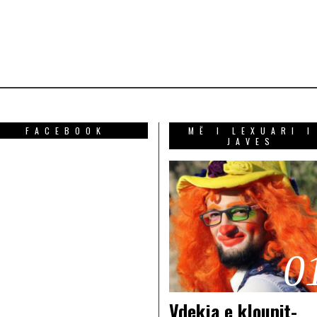
FACEBOOK
MË I LEXUARI I
JAVES
0
Vdekja e klounit-