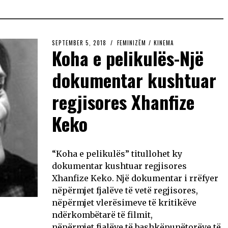
SEPTEMBER 5, 2018
FEMINIZËM
/
KINEMA
Koha e pelikulës-Një
dokumentar kushtuar
regjisores Xhanfize
Keko
“Koha e pelikulës” titullohet ky
dokumentar kushtuar regjisores
Xhanfize Keko. Një dokumentar i rrëfyer
nëpërmjet fjalëve të vetë regjisores,
nëpërmjet vlerësimeve të kritikëve
ndërkombëtarë të filmit,
nëpërmjet fjalëve të bashkëpunëtorëve të