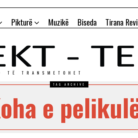
Pikturë
Muzikë
Biseda
Tirana Rev
O TЁ TRANSMETOHET
TAG ARCHIVE
oha e pelikul