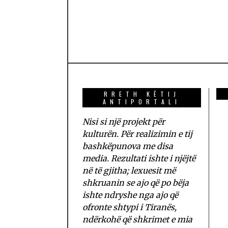
RRETH KËTIJ
ANTIPORTALI
Nisi si një projekt për
kulturën. Për realizimin e tij
bashkëpunova me disa
media. Rezultati ishte i njëjtë
në të gjitha; lexuesit më
shkruanin se ajo që po bëja
ishte ndryshe nga ajo që
ofronte shtypi i Tiranës,
ndërkohë që shkrimet e mia