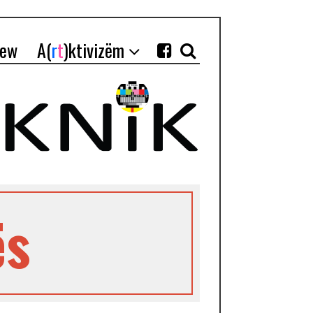
iew
A(
r
t
)ktivizëm
ës