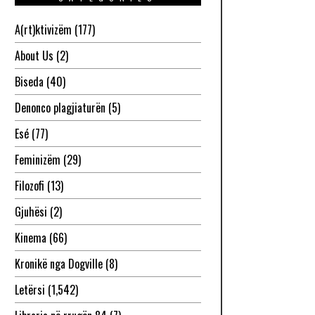
A(rt)ktivizëm
(177)
About Us
(2)
Biseda
(40)
Denonco plagjiaturën
(5)
Esé
(77)
Feminizëm
(29)
Filozofi
(13)
Gjuhësi
(2)
Kinema
(66)
Kronikë nga Dogville
(8)
Letërsi
(1,542)