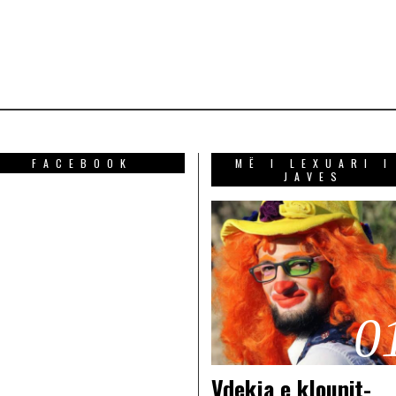
FACEBOOK
MË I LEXUARI I
JAVES
0
Vdekja e klounit-