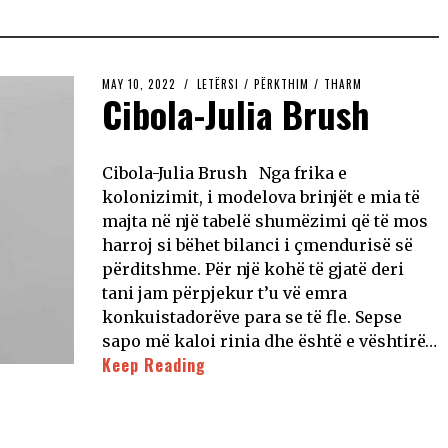
MAY 10, 2022
LETËRSI
/
PËRKTHIM
/
THARM
Cibola-Julia Brush
Cibola-Julia Brush Nga frika e
kolonizimit, i modelova brinjët e mia të
majta në një tabelë shumëzimi që të mos
harroj si bëhet bilanci i çmendurisë së
përditshme. Për një kohë të gjatë deri
tani jam përpjekur t’u vë emra
konkuistadorëve para se të fle. Sepse
sapo më kaloi rinia dhe është e vështirë…
Keep Reading