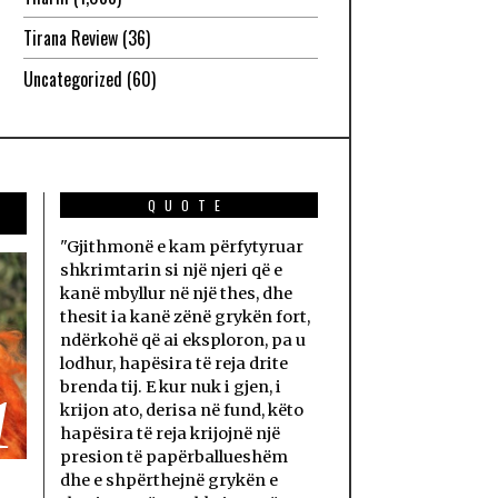
Tirana Review
(36)
Uncategorized
(60)
QUOTE
"Gjithmonë e kam përfytyruar
shkrimtarin si një njeri që e
kanë mbyllur në një thes, dhe
thesit ia kanë zënë grykën fort,
ndërkohë që ai eksploron, pa u
lodhur, hapësira të reja drite
brenda tij. E kur nuk i gjen, i
1
krijon ato, derisa në fund, këto
hapësira të reja krijojnë një
presion të papërballueshëm
dhe e shpërthejnë grykën e