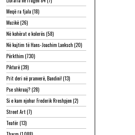
Libraria në rrugën 84
(7)
Meqë ra fjala
(18)
Muzikë
(26)
Në kohërat e kolerës
(58)
Në kujtim të Hans-Joachim Lanksch
(20)
Përkthim
(730)
Pikturë
(39)
Prit deri në pranverë, Bandini!
(13)
Pse shkruaj?
(28)
Si e kam njohur Frederik Rreshpjen
(2)
Street Art
(7)
Teatër
(13)
Tharm
(1,088)