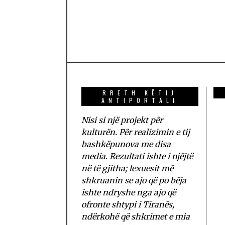
RRETH KËTIJ
ANTIPORTALI
Nisi si një projekt për
kulturën. Për realizimin e tij
bashkëpunova me disa
media. Rezultati ishte i njëjtë
në të gjitha; lexuesit më
shkruanin se ajo që po bëja
ishte ndryshe nga ajo që
ofronte shtypi i Tiranës,
ndërkohë që shkrimet e mia