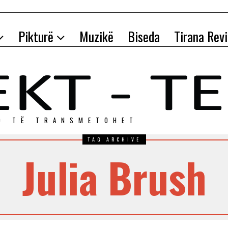
Pikturë
Muzikë
Biseda
Tirana Rev
O TЁ TRANSMETOHET
TAG ARCHIVE
Julia Brush