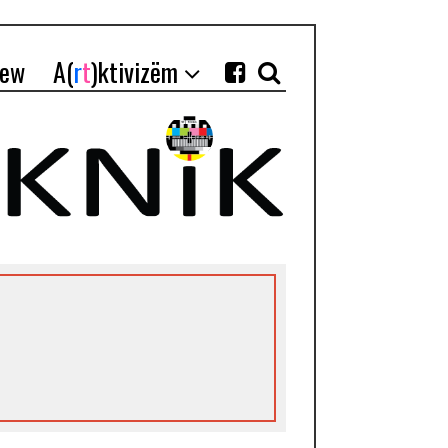
iew
A(
r
t
)ktivizëm