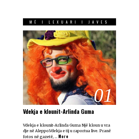
MË I LEXUARI I JAVES
01
Vdekja e klounit-Arlinda Guma
Vdekja e klounit-Arlinda Guma Një kloun u vra
dje në Aleppo.Vdekja e tij u raportua live. Pranë
More
fotos në gazetë, …