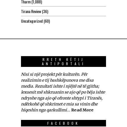
Tharm
(1,088)
Tirana Review
(36)
Uncategorized
(60)
RRETH KËTIJ
ANTIPORTALI
Nisi si një projekt për kulturën. Për
realizimin e tij bashkëpunova me disa
media. Rezultati ishte i njëjtë në të gjitha;
lexuesit më shkruanin se ajo që po bëja ishte
ndryshe nga ajo që ofronte shtypi i Tiranës,
ndërkohë që shkrimet e mia sa vinin dhe
hiqeshin nga qarkullimi...
Read More
FACEBOOK