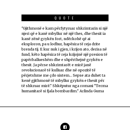
QUOTE
"Gjithmonë e kam përfytyruar shkrimtarin si një
njeri që e kanë mbyllur në një thes, dhe thesit ia
kanë zënë grykën fort, ndërkohë që ai
eksploron, pa u lodhur, hapësira të reja drite
brenda tij. E kur nuk i gjen, i krijon ato, derisa në
fund, këto hapësira të reja krijojnë një presion të
papërballueshëm dhe e shpërthejnë grykën e
thesit. Ja përse shkrimtarët e mirë janë
revolucionarë të kulluar dhe në opozitë të
përjetshme me çdo sistem... Sepse ata duhet ta
kenë gjithmonë të mbyllur grykën e thesit për
të shkruar mirë." Shkëputur nga romani "Terma
humanitarë si fjala bombardim." Arlinda Guma