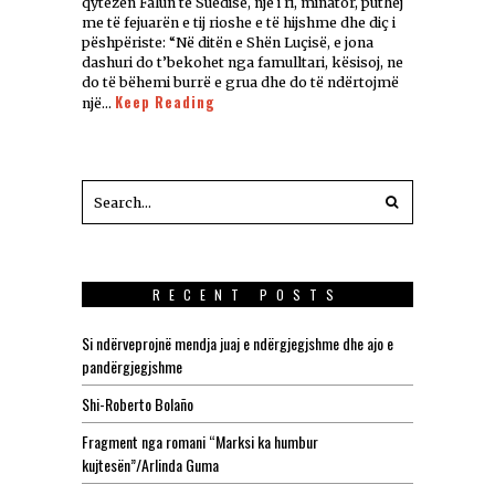
qytezën Falun të Suedisë, një i ri, minator, puthej
me të fejuarën e tij rioshe e të hijshme dhe diç i
pëshpëriste: “Në ditën e Shën Luçisë, e jona
dashuri do t’bekohet nga famulltari, kësisoj, ne
do të bëhemi burrë e grua dhe do të ndërtojmë
Keep Reading
një…
RECENT POSTS
Si ndërveprojnë mendja juaj e ndërgjegjshme dhe ajo e
pandërgjegjshme
Shi-Roberto Bolaño
Fragment nga romani “Marksi ka humbur
kujtesën”/Arlinda Guma