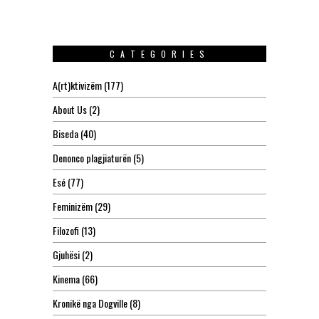
CATEGORIES
A(rt)ktivizëm
(177)
About Us
(2)
Biseda
(40)
Denonco plagjiaturën
(5)
Esé
(77)
Feminizëm
(29)
Filozofi
(13)
Gjuhësi
(2)
Kinema
(66)
Kronikë nga Dogville
(8)