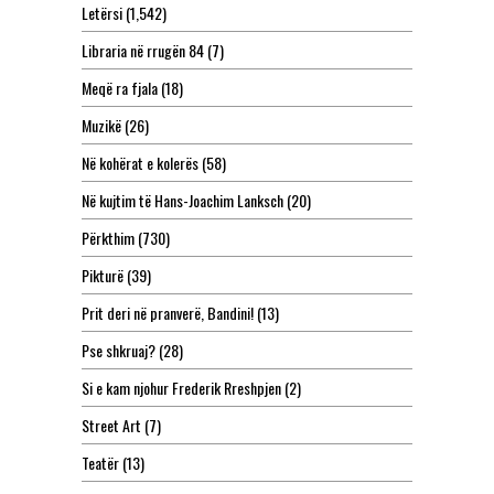
Letërsi
(1,542)
Libraria në rrugën 84
(7)
Meqë ra fjala
(18)
Muzikë
(26)
Në kohërat e kolerës
(58)
Në kujtim të Hans-Joachim Lanksch
(20)
Përkthim
(730)
Pikturë
(39)
Prit deri në pranverë, Bandini!
(13)
Pse shkruaj?
(28)
Si e kam njohur Frederik Rreshpjen
(2)
Street Art
(7)
Teatër
(13)