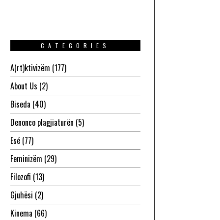
CATEGORIES
A(rt)ktivizëm
(177)
About Us
(2)
Biseda
(40)
Denonco plagjiaturën
(5)
Esé
(77)
Feminizëm
(29)
Filozofi
(13)
Gjuhësi
(2)
Kinema
(66)