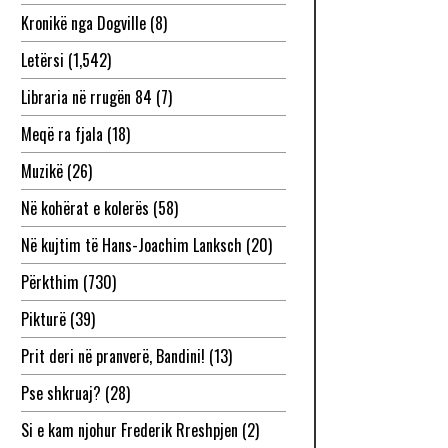
Kronikë nga Dogville
(8)
Letërsi
(1,542)
Libraria në rrugën 84
(7)
Meqë ra fjala
(18)
Muzikë
(26)
Në kohërat e kolerës
(58)
Në kujtim të Hans-Joachim Lanksch
(20)
Përkthim
(730)
Pikturë
(39)
Prit deri në pranverë, Bandini!
(13)
Pse shkruaj?
(28)
Si e kam njohur Frederik Rreshpjen
(2)