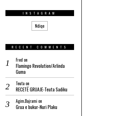
INSTAGRAM
Ndiqe
RECENT COMMENTS
Fred
on
Flamingo Revolution/Arlinda
Guma
Teuta
on
RECETË GRUAJE-Teuta Sadiku
Agim.Bajrami
on
Grua e bukur-Nuri Plaku