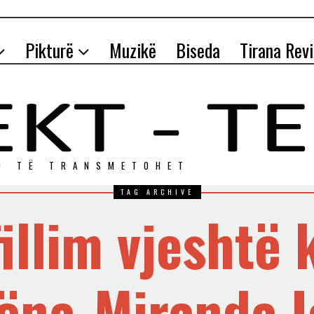
Pikturë
Muzikë
Biseda
Tirana Rev
O TЁ TRANSMETOHET
TAG ARCHIVE
fillim vjeshtë 
ëna-Miranda I