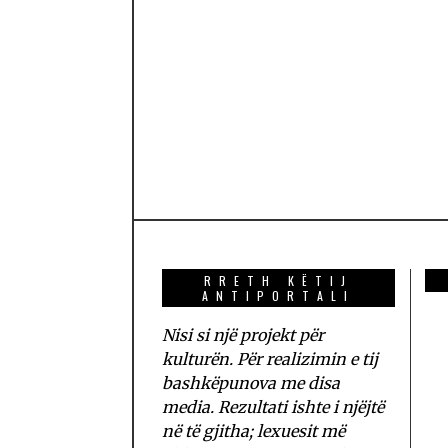
RRETH KËTIJ
ANTIPORTALI
Nisi si një projekt për
kulturën. Për realizimin e tij
bashkëpunova me disa
media. Rezultati ishte i njëjtë
në të gjitha; lexuesit më