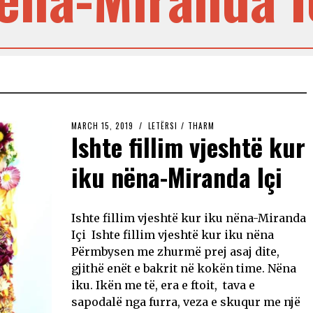
MARCH 15, 2019
LETËRSI
/
THARM
Ishte fillim vjeshtë kur
iku nëna-Miranda Içi
Ishte fillim vjeshtë kur iku nëna-Miranda
Içi Ishte fillim vjeshtë kur iku nëna
Përmbysen me zhurmë prej asaj dite,
gjithë enët e bakrit në kokën time. Nëna
iku. Ikën me të, era e ftoit, tava e
sapodalë nga furra, veza e skuqur me një