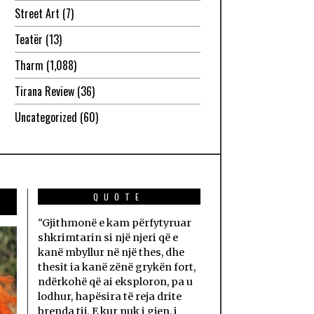
Street Art
(7)
Teatër
(13)
Tharm
(1,088)
Tirana Review
(36)
Uncategorized
(60)
QUOTE
"Gjithmonë e kam përfytyruar
shkrimtarin si një njeri që e
kanë mbyllur në një thes, dhe
thesit ia kanë zënë grykën fort,
ndërkohë që ai eksploron, pa u
lodhur, hapësira të reja drite
brenda tij. E kur nuk i gjen, i