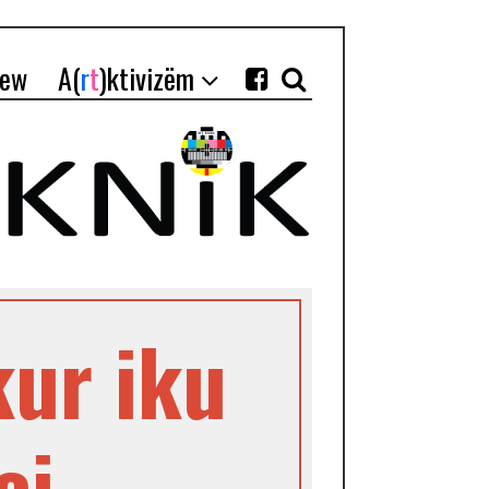
iew
A(
r
t
)ktivizëm
kur iku
çi