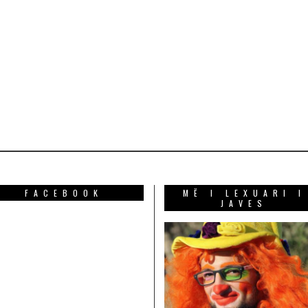
FACEBOOK
MË I LEXUARI I
JAVES