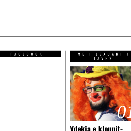
FACEBOOK
MË I LEXUARI I
JAVES
0
Vdekja e klounit-