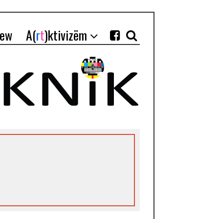
iew
A(
r
t
)ktivizëm