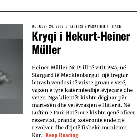
OCTOBER 24, 2019
LETËRSI
/
PËRKTHIM
/
THARM
Kryqi i Hekurt-Heiner
Müller
Heiner Müller Në Prill të vitit 1945, në
Stargard të Mecklenburgut, një tregtar
letrash vendosi të vriste gruan e vetë,
vajzën e tyre katërmbëdhjetëvjeçare dhe
veten. Nga klientët kishte dëgjuar për
martesën dhe vetëvrasjen e Hitlerit. Në
Luftën e Parë Botërore kishte qenë oficer
rezervist, prandaj zotëronte ende një
revolver dhe dhjetë fishekë municion.
Keep Reading
Kur…