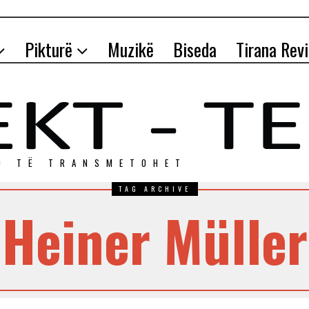
Pikturë
Muzikë
Biseda
Tirana Rev
O TЁ TRANSMETOHET
TAG ARCHIVE
Heiner Müller