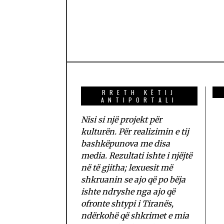
RRETH KËTIJ
ANTIPORTALI
Nisi si një projekt për
kulturën. Për realizimin e tij
bashkëpunova me disa
media. Rezultati ishte i njëjtë
në të gjitha; lexuesit më
shkruanin se ajo që po bëja
ishte ndryshe nga ajo që
ofronte shtypi i Tiranës,
ndërkohë që shkrimet e mia