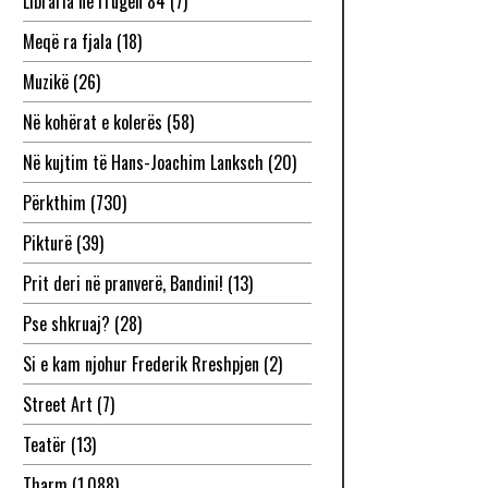
Libraria në rrugën 84
(7)
Meqë ra fjala
(18)
Muzikë
(26)
Në kohërat e kolerës
(58)
Në kujtim të Hans-Joachim Lanksch
(20)
Përkthim
(730)
Pikturë
(39)
Prit deri në pranverë, Bandini!
(13)
Pse shkruaj?
(28)
Si e kam njohur Frederik Rreshpjen
(2)
Street Art
(7)
Teatër
(13)
Tharm
(1,088)