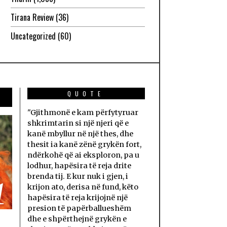
Tirana Review
(36)
Uncategorized
(60)
QUOTE
"Gjithmonë e kam përfytyruar
shkrimtarin si një njeri që e
kanë mbyllur në një thes, dhe
thesit ia kanë zënë grykën fort,
ndërkohë që ai eksploron, pa u
lodhur, hapësira të reja drite
brenda tij. E kur nuk i gjen, i
1
krijon ato, derisa në fund, këto
hapësira të reja krijojnë një
presion të papërballueshëm
dhe e shpërthejnë grykën e