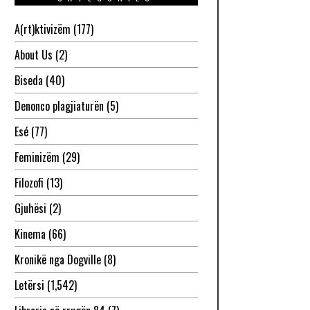
A(rt)ktivizëm
(177)
About Us
(2)
Biseda
(40)
Denonco plagjiaturën
(5)
Esé
(77)
Feminizëm
(29)
Filozofi
(13)
Gjuhësi
(2)
Kinema
(66)
Kronikë nga Dogville
(8)
Letërsi
(1,542)