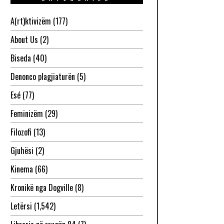
A(rt)ktivizëm
(177)
About Us
(2)
Biseda
(40)
Denonco plagjiaturën
(5)
Esé
(77)
Feminizëm
(29)
Filozofi
(13)
Gjuhësi
(2)
Kinema
(66)
Kronikë nga Dogville
(8)
Letërsi
(1,542)