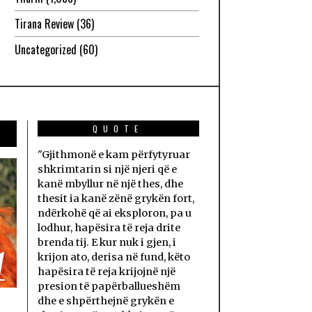
Tirana Review
(36)
Uncategorized
(60)
QUOTE
"Gjithmonë e kam përfytyruar
shkrimtarin si një njeri që e
kanë mbyllur në një thes, dhe
thesit ia kanë zënë grykën fort,
ndërkohë që ai eksploron, pa u
lodhur, hapësira të reja drite
brenda tij. E kur nuk i gjen, i
1
krijon ato, derisa në fund, këto
hapësira të reja krijojnë një
presion të papërballueshëm
dhe e shpërthejnë grykën e