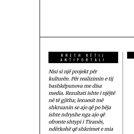
RRETH KËTIJ
ANTIPORTALI
Nisi si një projekt për
kulturën. Për realizimin e tij
bashkëpunova me disa
media. Rezultati ishte i njëjtë
në të gjitha; lexuesit më
shkruanin se ajo që po bëja
ishte ndryshe nga ajo që
ofronte shtypi i Tiranës,
ndërkohë që shkrimet e mia