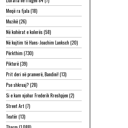
Libraria në rrugën 84
(7)
Meqë ra fjala
(18)
Muzikë
(26)
Në kohërat e kolerës
(58)
Në kujtim të Hans-Joachim Lanksch
(20)
Përkthim
(730)
Pikturë
(39)
Prit deri në pranverë, Bandini!
(13)
Pse shkruaj?
(28)
Si e kam njohur Frederik Rreshpjen
(2)
Street Art
(7)
Teatër
(13)
Tharm
(1,088)