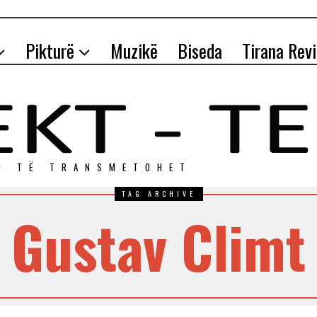
Pikturë
Muzikë
Biseda
Tirana Rev
O TЁ TRANSMETOHET
TAG ARCHIVE
Gustav Climt