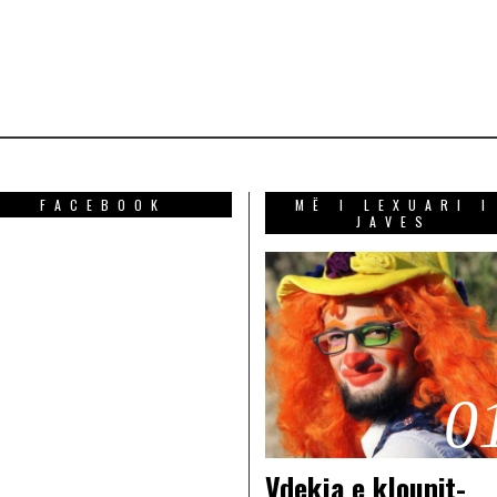
FACEBOOK
MË I LEXUARI I
JAVES
0
Vdekja e klounit-