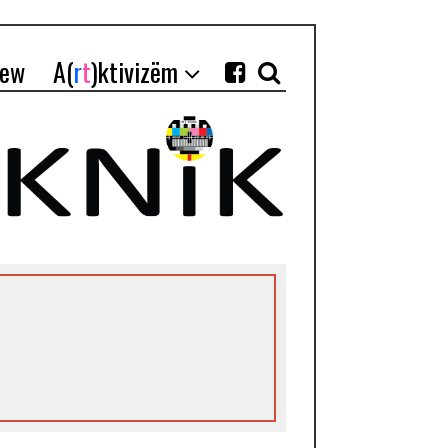
iew
A(
r
t
)ktivizëm