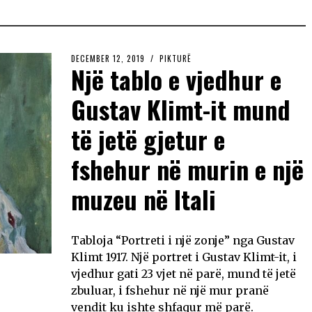
DECEMBER 12, 2019
PIKTURË
Një tablo e vjedhur e
Gustav Klimt-it mund
të jetë gjetur e
fshehur në murin e një
muzeu në Itali
Tabloja “Portreti i një zonje” nga Gustav
Klimt 1917. Një portret i Gustav Klimt-it, i
vjedhur gati 23 vjet në parë, mund të jetë
zbuluar, i fshehur në një mur pranë
vendit ku ishte shfaqur më parë.