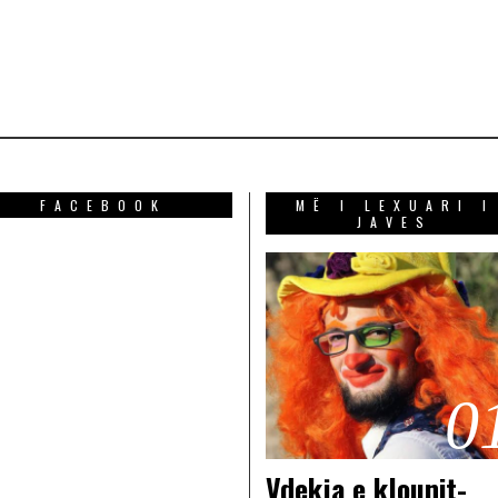
FACEBOOK
MË I LEXUARI I
JAVES
0
Vdekja e klounit-