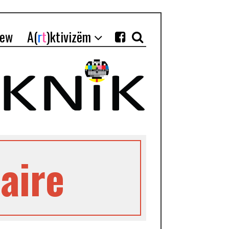
iew
A(
r
t
)ktivizëm
aire