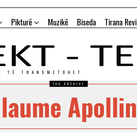
Pikturë
Muzikë
Biseda
Tirana Rev
O TЁ TRANSMETOHET
TAG ARCHIVE
llaume Apollin