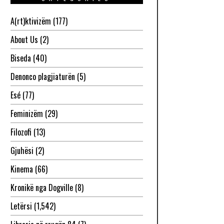
A(rt)ktivizëm
(177)
About Us
(2)
Biseda
(40)
Denonco plagjiaturën
(5)
Esé
(77)
Feminizëm
(29)
Filozofi
(13)
Gjuhësi
(2)
Kinema
(66)
Kronikë nga Dogville
(8)
Letërsi
(1,542)