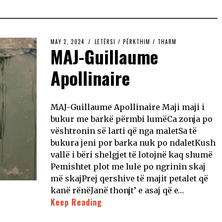
MAY 2, 2024
LETËRSI
/
PËRKTHIM
/
THARM
MAJ-Guillaume
Apollinaire
MAJ-Guillaume Apollinaire Maji maji i
bukur me barkë përmbi lumëCa zonja po
vështronin së larti që nga maletSa të
bukura jeni por barka nuk po ndaletKush
vallë i bëri shelgjet të lotojnë kaq shumë
Pemishtet plot me lule po ngrinin skaj
më skajPrej qershive të majit petalet që
kanë rënëJanë thonjt’ e asaj që e…
Keep Reading