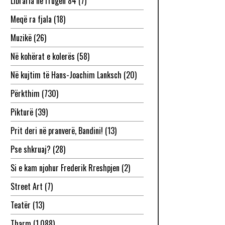
Libraria në rrugën 84
(7)
Meqë ra fjala
(18)
Muzikë
(26)
Në kohërat e kolerës
(58)
Në kujtim të Hans-Joachim Lanksch
(20)
Përkthim
(730)
Pikturë
(39)
Prit deri në pranverë, Bandini!
(13)
Pse shkruaj?
(28)
Si e kam njohur Frederik Rreshpjen
(2)
Street Art
(7)
Teatër
(13)
Tharm
(1,088)