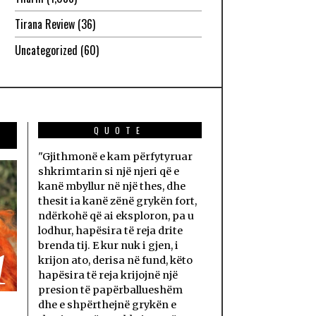
Tirana Review
(36)
Uncategorized
(60)
QUOTE
"Gjithmonë e kam përfytyruar
shkrimtarin si një njeri që e
kanë mbyllur në një thes, dhe
thesit ia kanë zënë grykën fort,
ndërkohë që ai eksploron, pa u
lodhur, hapësira të reja drite
brenda tij. E kur nuk i gjen, i
1
krijon ato, derisa në fund, këto
hapësira të reja krijojnë një
presion të papërballueshëm
dhe e shpërthejnë grykën e