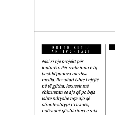
RRETH KËTIJ
ANTIPORTALI
Nisi si një projekt për
kulturën. Për realizimin e tij
bashkëpunova me disa
media. Rezultati ishte i njëjtë
në të gjitha; lexuesit më
shkruanin se ajo që po bëja
ishte ndryshe nga ajo që
ofronte shtypi i Tiranës,
ndërkohë që shkrimet e mia