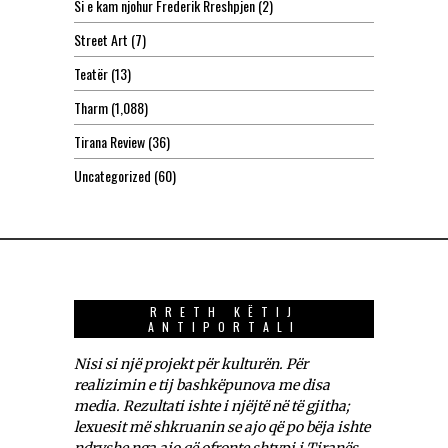
Si e kam njohur Frederik Rreshpjen
(2)
Street Art
(7)
Teatër
(13)
Tharm
(1,088)
Tirana Review
(36)
Uncategorized
(60)
RRETH KËTIJ
ANTIPORTALI
Nisi si një projekt për kulturën. Për
realizimin e tij bashkëpunova me disa
media. Rezultati ishte i njëjtë në të gjitha;
lexuesit më shkruanin se ajo që po bëja ishte