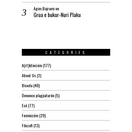
Agim.Bajrami
on
Grua e bukur-Nuri Plaku
CATEGORIES
A(rt)ktivizëm
(177)
About Us
(2)
Biseda
(40)
Denonco plagjiaturën
(5)
Esé
(77)
Feminizëm
(29)
Filozofi
(13)