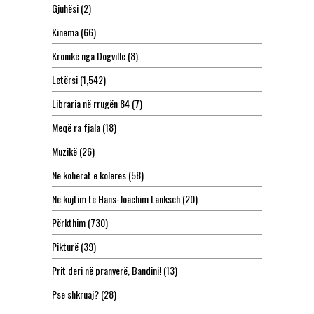
Gjuhësi
(2)
Kinema
(66)
Kronikë nga Dogville
(8)
Letërsi
(1,542)
Libraria në rrugën 84
(7)
Meqë ra fjala
(18)
Muzikë
(26)
Në kohërat e kolerës
(58)
Në kujtim të Hans-Joachim Lanksch
(20)
Përkthim
(730)
Pikturë
(39)
Prit deri në pranverë, Bandini!
(13)
Pse shkruaj?
(28)