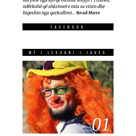
ndryshe nga ajo që ofronte shtypi i Tiranës,
ndërkohë që shkrimet e mia sa vinin dhe
hiqeshin nga qarkullimi...
Read More
FACEBOOK
MË I LEXUARI I JAVES
01