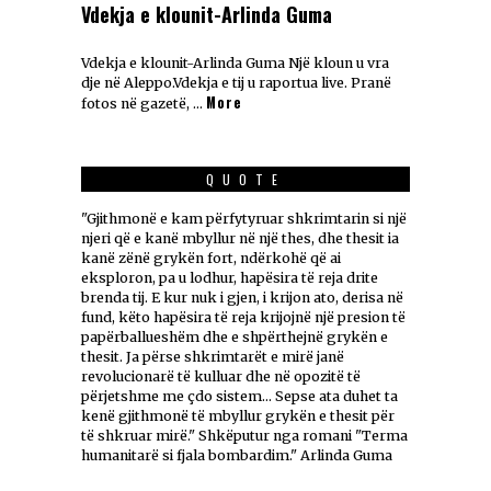
Vdekja e klounit-Arlinda Guma
Vdekja e klounit-Arlinda Guma Një kloun u vra
dje në Aleppo.Vdekja e tij u raportua live. Pranë
More
fotos në gazetë, …
QUOTE
"Gjithmonë e kam përfytyruar shkrimtarin si një
njeri që e kanë mbyllur në një thes, dhe thesit ia
kanë zënë grykën fort, ndërkohë që ai
eksploron, pa u lodhur, hapësira të reja drite
brenda tij. E kur nuk i gjen, i krijon ato, derisa në
fund, këto hapësira të reja krijojnë një presion të
papërballueshëm dhe e shpërthejnë grykën e
thesit. Ja përse shkrimtarët e mirë janë
revolucionarë të kulluar dhe në opozitë të
përjetshme me çdo sistem... Sepse ata duhet ta
kenë gjithmonë të mbyllur grykën e thesit për
të shkruar mirë." Shkëputur nga romani "Terma
humanitarë si fjala bombardim." Arlinda Guma