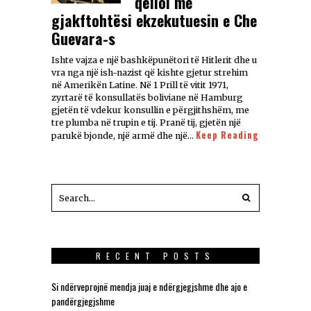
qëlloi me
gjakftohtësi ekzekutuesin e Che
Guevara-s
Ishte vajza e një bashkëpunëtori të Hitlerit dhe u
vra nga një ish-nazist që kishte gjetur strehim
në Amerikën Latine. Në 1 Prill të vitit 1971,
zyrtarë të konsullatës boliviane në Hamburg
gjetën të vdekur konsullin e përgjithshëm, me
tre plumba në trupin e tij. Pranë tij, gjetën një
Keep Reading
parukë bjonde, një armë dhe një…
RECENT POSTS
Si ndërveprojnë mendja juaj e ndërgjegjshme dhe ajo e
pandërgjegjshme