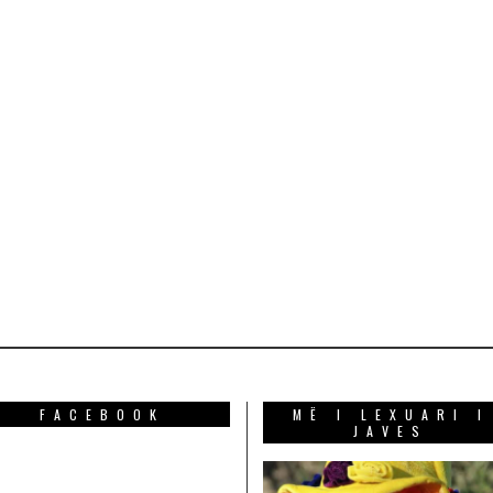
FACEBOOK
MË I LEXUARI I
JAVES