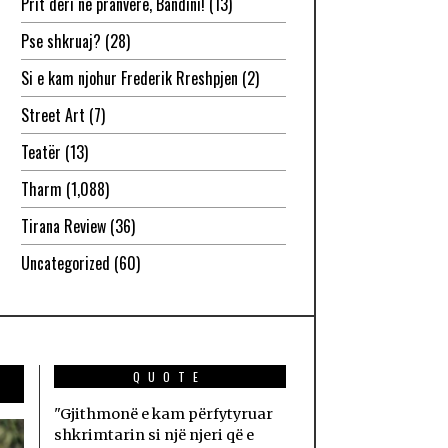
Prit deri në pranverë, Bandini!
(13)
Pse shkruaj?
(28)
Si e kam njohur Frederik Rreshpjen
(2)
Street Art
(7)
Teatër
(13)
Tharm
(1,088)
Tirana Review
(36)
Uncategorized
(60)
QUOTE
"Gjithmonë e kam përfytyruar
shkrimtarin si një njeri që e