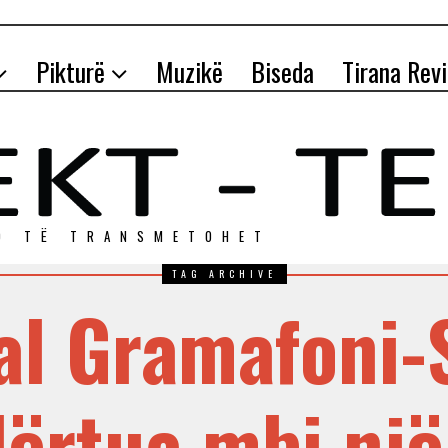
Pikturë
Muzikë
Biseda
Tirana Rev
O TЁ TRANSMETOHET
TAG ARCHIVE
al Gramafoni-
dërtua mbi një