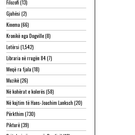
Filozofi
(13)
Gjuhësi
(2)
Kinema
(66)
Kronikë nga Dogville
(8)
Letërsi
(1,542)
Libraria në rrugën 84
(7)
Meqë ra fjala
(18)
Muzikë
(26)
Në kohërat e kolerës
(58)
Në kujtim të Hans-Joachim Lanksch
(20)
Përkthim
(730)
Pikturë
(39)