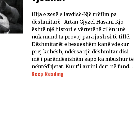
Hija e zesë e lavdisë-Një rrëfim pa
dëshmitarë Artan Gjyzel Hasani Kjo
është një histori e vërtetë të cilën unë
nuk mund ta provoj para jush si të tillë.
Dëshmitarët e besueshëm kanë vdekur
prej kohësh, ndërsa një dëshmitar disi
më i parëndësishëm sapo ka mbushur të
nëntëdhjetat. Kur t’i arrini deri në fund…
Keep Reading