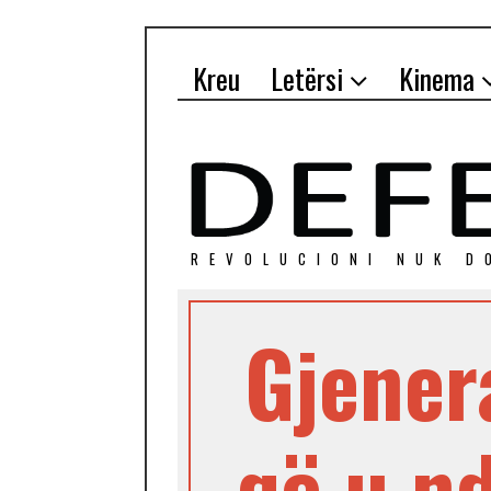
Kreu
Letërsi
Kinema
REVOLUCIONI NUK D
Gjener
që u n