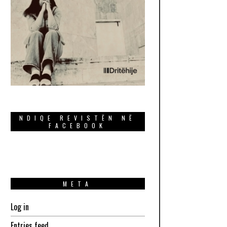
NDIQE REVISTËN NË
FACEBOOK
META
Log in
Entries feed