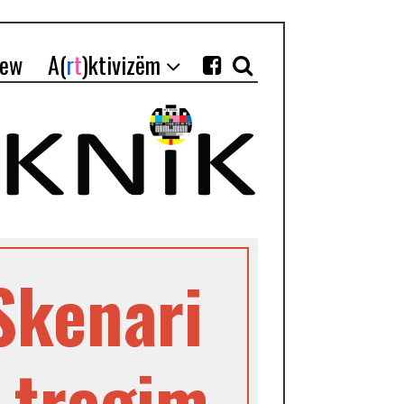
iew
A(
r
t
)ktivizëm
Skenari
 tregim