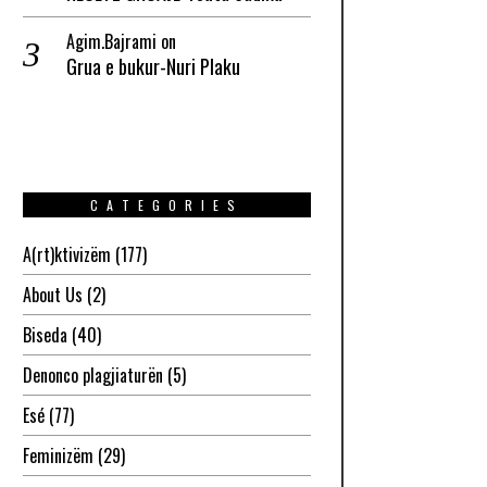
Agim.Bajrami
on
Grua e bukur-Nuri Plaku
CATEGORIES
A(rt)ktivizëm
(177)
About Us
(2)
Biseda
(40)
Denonco plagjiaturën
(5)
Esé
(77)
Feminizëm
(29)