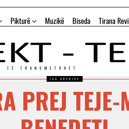
Pikturë
Muzikë
Biseda
Tirana Rev
O TЁ TRANSMETOHET
TAG ARCHIVE
A PREJ TEJE
BENEDETI