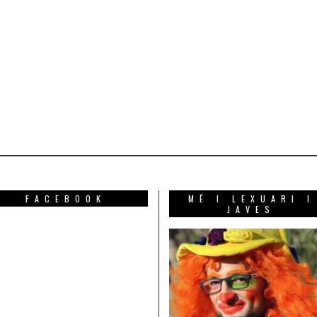
FACEBOOK
MË I LEXUARI I
JAVES