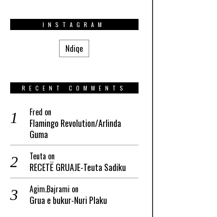
INSTAGRAM
Ndiqe
RECENT COMMENTS
Fred
on
Flamingo Revolution/Arlinda
Guma
Teuta
on
RECETË GRUAJE-Teuta Sadiku
Agim.Bajrami
on
Grua e bukur-Nuri Plaku