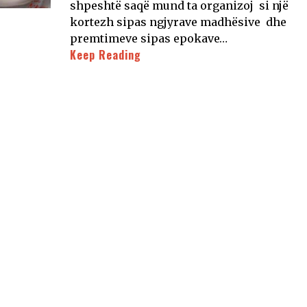
shpeshtë saqë mund ta organizoj si një
kortezh sipas ngjyrave madhësive dhe
premtimeve sipas epokave…
Keep Reading