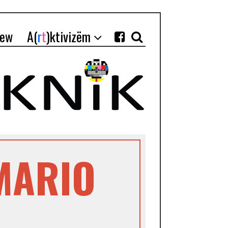
iew
A(
r
t
)ktivizëm
-MARIO