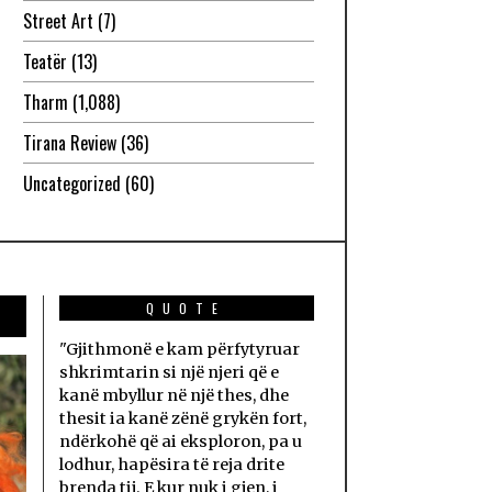
Street Art
(7)
Teatër
(13)
Tharm
(1,088)
Tirana Review
(36)
Uncategorized
(60)
QUOTE
"Gjithmonë e kam përfytyruar
shkrimtarin si një njeri që e
kanë mbyllur në një thes, dhe
thesit ia kanë zënë grykën fort,
ndërkohë që ai eksploron, pa u
lodhur, hapësira të reja drite
brenda tij. E kur nuk i gjen, i