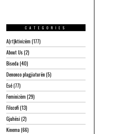
CATEGORIES
A(rt)ktivizëm
(177)
About Us
(2)
Biseda
(40)
Denonco plagjiaturën
(5)
Esé
(77)
Feminizëm
(29)
Filozofi
(13)
Gjuhësi
(2)
Kinema
(66)