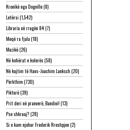
Kronikë nga Dogville
(8)
Letërsi
(1,542)
Libraria në rrugën 84
(7)
Meqë ra fjala
(18)
Muzikë
(26)
Në kohërat e kolerës
(58)
Në kujtim të Hans-Joachim Lanksch
(20)
Përkthim
(730)
Pikturë
(39)
Prit deri në pranverë, Bandini!
(13)
Pse shkruaj?
(28)
Si e kam njohur Frederik Rreshpjen
(2)