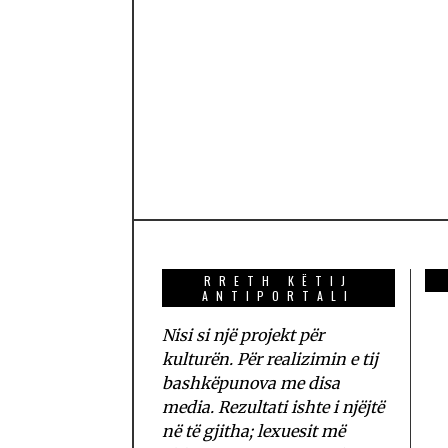
RRETH KËTIJ
ANTIPORTALI
Nisi si një projekt për
kulturën. Për realizimin e tij
bashkëpunova me disa
media. Rezultati ishte i njëjtë
në të gjitha; lexuesit më