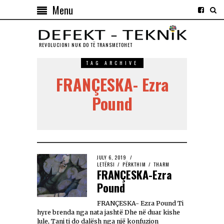
Menu
REVOLUCIONI NUK DO TЁ TRANSMETOHET
TAG ARCHIVE
FRANÇESKA- Ezra
Pound
JULY 6, 2019
LETËRSI
/
PËRKTHIM
/
THARM
FRANÇESKA-Ezra
Pound
FRANÇESKA- Ezra Pound Ti
hyre brenda nga nata jashtë Dhe në duar kishe
lule, Tani ti do dalësh nga një konfuzion