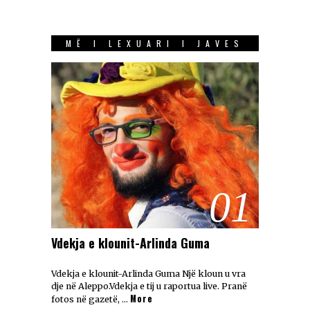
MË I LEXUARI I JAVES
01
Vdekja e klounit-Arlinda Guma
Vdekja e klounit-Arlinda Guma Një kloun u vra
dje në Aleppo.Vdekja e tij u raportua live. Pranë
More
fotos në gazetë, …