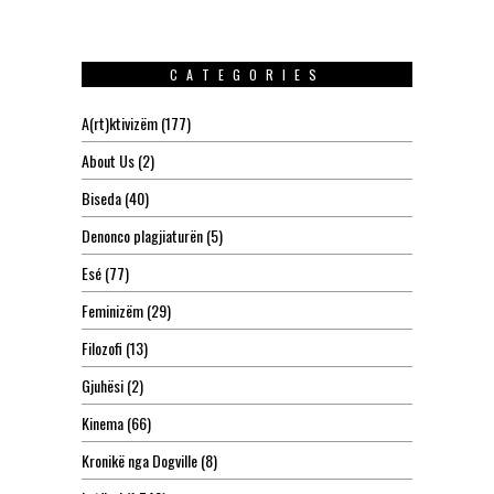
CATEGORIES
A(rt)ktivizëm
(177)
About Us
(2)
Biseda
(40)
Denonco plagjiaturën
(5)
Esé
(77)
Feminizëm
(29)
Filozofi
(13)
Gjuhësi
(2)
Kinema
(66)
Kronikë nga Dogville
(8)