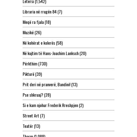
Letërsi
(1,542)
Libraria në rrugën 84
(7)
Meqë ra fjala
(18)
Muzikë
(26)
Në kohërat e kolerës
(58)
Në kujtim të Hans-Joachim Lanksch
(20)
Përkthim
(730)
Pikturë
(39)
Prit deri në pranverë, Bandini!
(13)
Pse shkruaj?
(28)
Si e kam njohur Frederik Rreshpjen
(2)
Street Art
(7)
Teatër
(13)
Tharm
(1,088)