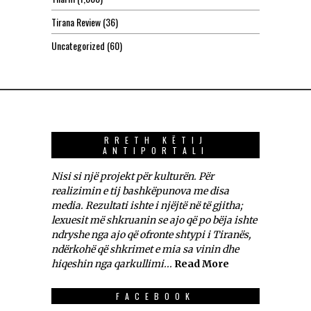
Tirana Review
(36)
Uncategorized
(60)
RRETH KËTIJ
ANTIPORTALI
Nisi si një projekt për kulturën. Për
realizimin e tij bashkëpunova me disa
media. Rezultati ishte i njëjtë në të gjitha;
lexuesit më shkruanin se ajo që po bëja ishte
ndryshe nga ajo që ofronte shtypi i Tiranës,
ndërkohë që shkrimet e mia sa vinin dhe
hiqeshin nga qarkullimi...
Read More
FACEBOOK