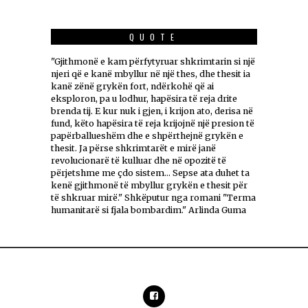
QUOTE
"Gjithmonë e kam përfytyruar shkrimtarin si një
njeri që e kanë mbyllur në një thes, dhe thesit ia
kanë zënë grykën fort, ndërkohë që ai
eksploron, pa u lodhur, hapësira të reja drite
brenda tij. E kur nuk i gjen, i krijon ato, derisa në
fund, këto hapësira të reja krijojnë një presion të
papërballueshëm dhe e shpërthejnë grykën e
thesit. Ja përse shkrimtarët e mirë janë
revolucionarë të kulluar dhe në opozitë të
përjetshme me çdo sistem... Sepse ata duhet ta
kenë gjithmonë të mbyllur grykën e thesit për
të shkruar mirë." Shkëputur nga romani "Terma
humanitarë si fjala bombardim." Arlinda Guma