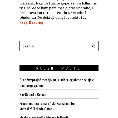
njerëzish, Nga një trazirë gojosjesh në lidhje me
ty. Unë, që të kam parë mes gjërash parake, U
zemërova kur ta thanë emrin Në vende të
rëndomta. Do doja që dallgët e ftohta të…
Keep Reading
RECENT POSTS
Si ndërveprojnë mendja juaj e ndërgjegjshme dhe ajo e
pandërgjegjshme
Shi-Roberto Bolaño
Fragment nga romani “Marksi ka humbur
kujtesën”/Arlinda Guma
Meshë e pandarë-Aleksandër Bardhi