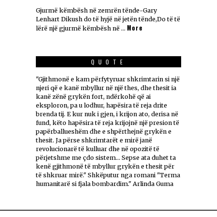
Gjurmë këmbësh në zemrën tënde-Gary
Lenhart Dikush do të hyjë në jetën tënde,Do të të
More
lërë një gjurmë këmbësh në …
QUOTE
"Gjithmonë e kam përfytyruar shkrimtarin si një
njeri që e kanë mbyllur në një thes, dhe thesit ia
kanë zënë grykën fort, ndërkohë që ai
eksploron, pa u lodhur, hapësira të reja drite
brenda tij. E kur nuk i gjen, i krijon ato, derisa në
fund, këto hapësira të reja krijojnë një presion të
papërballueshëm dhe e shpërthejnë grykën e
thesit. Ja përse shkrimtarët e mirë janë
revolucionarë të kulluar dhe në opozitë të
përjetshme me çdo sistem... Sepse ata duhet ta
kenë gjithmonë të mbyllur grykën e thesit për
të shkruar mirë." Shkëputur nga romani "Terma
humanitarë si fjala bombardim." Arlinda Guma