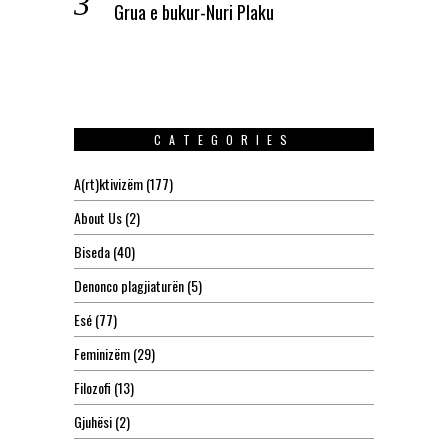
Grua e bukur-Nuri Plaku
CATEGORIES
A(rt)ktivizëm
(177)
About Us
(2)
Biseda
(40)
Denonco plagjiaturën
(5)
Esé
(77)
Feminizëm
(29)
Filozofi
(13)
Gjuhësi
(2)