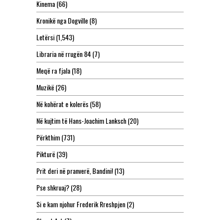
Kinema
(66)
Kronikë nga Dogville
(8)
Letërsi
(1,543)
Libraria në rrugën 84
(7)
Meqë ra fjala
(18)
Muzikë
(26)
Në kohërat e kolerës
(58)
Në kujtim të Hans-Joachim Lanksch
(20)
Përkthim
(731)
Pikturë
(39)
Prit deri në pranverë, Bandini!
(13)
Pse shkruaj?
(28)
Si e kam njohur Frederik Rreshpjen
(2)