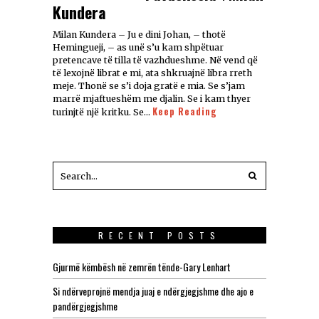
Kundera
Milan Kundera – Ju e dini Johan, – thotë
Hemingueji, – as unë s’u kam shpëtuar
pretencave të tilla të vazhdueshme. Në vend që
të lexojnë librat e mi, ata shkruajnë libra rreth
meje. Thonë se s’i doja gratë e mia. Se s’jam
marrë mjaftueshëm me djalin. Se i kam thyer
Keep Reading
turinjtë një kritku. Se…
RECENT POSTS
Gjurmë këmbësh në zemrën tënde-Gary Lenhart
Si ndërveprojnë mendja juaj e ndërgjegjshme dhe ajo e
pandërgjegjshme