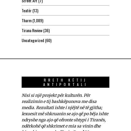
Street Art
(7)
Teatër
(13)
Tharm
(1,089)
Tirana Review
(36)
Uncategorized
(60)
RRETH KËTIJ
ANTIPORTALI
Nisi si një projekt për kulturën. Për
realizimin e tij bashkëpunova me disa
media. Rezultati ishte i njëjtë në të gjitha;
lexuesit më shkruanin se ajo që po bëja ishte
ndryshe nga ajo që ofronte shtypi i Tiranës,
ndërkohë që shkrimet e mia sa vinin dhe