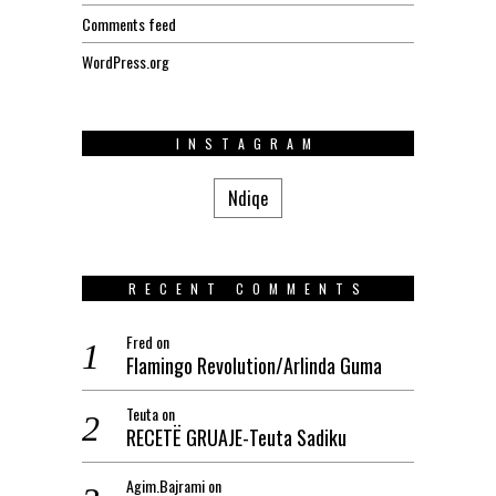
Comments feed
WordPress.org
INSTAGRAM
Ndiqe
RECENT COMMENTS
Fred
on
Flamingo Revolution/Arlinda Guma
Teuta
on
RECETË GRUAJE-Teuta Sadiku
Agim.Bajrami
on