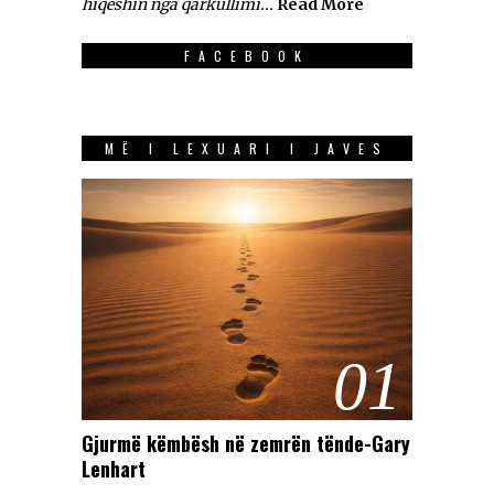
hiqeshin nga qarkullimi...
Read More
FACEBOOK
MË I LEXUARI I JAVES
01
Gjurmë këmbësh në zemrën tënde-Gary
Lenhart