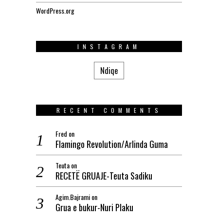
WordPress.org
INSTAGRAM
Ndiqe
RECENT COMMENTS
Fred
on
Flamingo Revolution/Arlinda Guma
Teuta
on
RECETË GRUAJE-Teuta Sadiku
Agim.Bajrami
on
Grua e bukur-Nuri Plaku