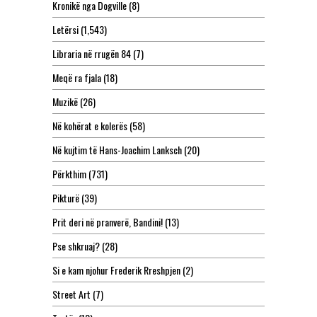
Kronikë nga Dogville
(8)
Letërsi
(1,543)
Libraria në rrugën 84
(7)
Meqë ra fjala
(18)
Muzikë
(26)
Në kohërat e kolerës
(58)
Në kujtim të Hans-Joachim Lanksch
(20)
Përkthim
(731)
Pikturë
(39)
Prit deri në pranverë, Bandini!
(13)
Pse shkruaj?
(28)
Si e kam njohur Frederik Rreshpjen
(2)
Street Art
(7)