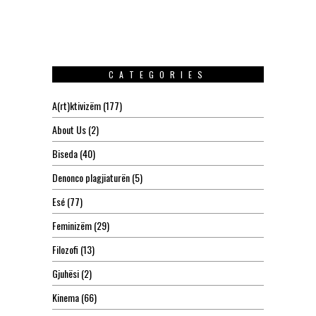
CATEGORIES
A(rt)ktivizëm
(177)
About Us
(2)
Biseda
(40)
Denonco plagjiaturën
(5)
Esé
(77)
Feminizëm
(29)
Filozofi
(13)
Gjuhësi
(2)
Kinema
(66)