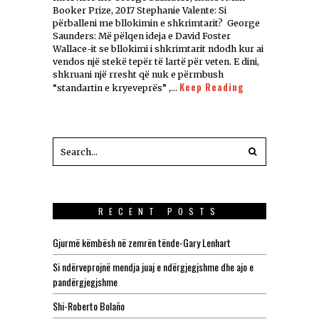
Booker Prize, 2017 Stephanie Valente: Si
përballeni me bllokimin e shkrimtarit? George
Saunders: Më pëlqen ideja e David Foster
Wallace-it se bllokimi i shkrimtarit ndodh kur ai
vendos një stekë tepër të lartë për veten. E dini,
shkruani një rresht që nuk e përmbush
Keep Reading
“standartin e kryeveprës” ,…
RECENT POSTS
Gjurmë këmbësh në zemrën tënde-Gary Lenhart
Si ndërveprojnë mendja juaj e ndërgjegjshme dhe ajo e
pandërgjegjshme
Shi-Roberto Bolaño