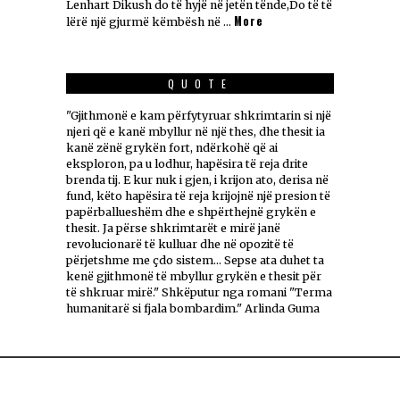
Lenhart Dikush do të hyjë në jetën tënde,Do të të
More
lërë një gjurmë këmbësh në …
QUOTE
"Gjithmonë e kam përfytyruar shkrimtarin si një
njeri që e kanë mbyllur në një thes, dhe thesit ia
kanë zënë grykën fort, ndërkohë që ai
eksploron, pa u lodhur, hapësira të reja drite
brenda tij. E kur nuk i gjen, i krijon ato, derisa në
fund, këto hapësira të reja krijojnë një presion të
papërballueshëm dhe e shpërthejnë grykën e
thesit. Ja përse shkrimtarët e mirë janë
revolucionarë të kulluar dhe në opozitë të
përjetshme me çdo sistem... Sepse ata duhet ta
kenë gjithmonë të mbyllur grykën e thesit për
të shkruar mirë." Shkëputur nga romani "Terma
humanitarë si fjala bombardim." Arlinda Guma