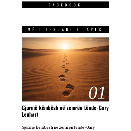
FACEBOOK
MË I LEXUARI I JAVES
01
Gjurmë këmbësh në zemrën tënde-Gary
Lenhart
Gjurmë këmbësh në zemrën tënde-Gary