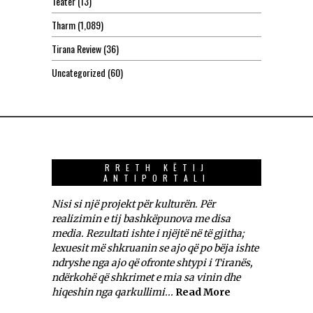
Teatër
(13)
Tharm
(1,089)
Tirana Review
(36)
Uncategorized
(60)
RRETH KËTIJ
ANTIPORTALI
Nisi si një projekt për kulturën. Për
realizimin e tij bashkëpunova me disa
media. Rezultati ishte i njëjtë në të gjitha;
lexuesit më shkruanin se ajo që po bëja ishte
ndryshe nga ajo që ofronte shtypi i Tiranës,
ndërkohë që shkrimet e mia sa vinin dhe
hiqeshin nga qarkullimi...
Read More