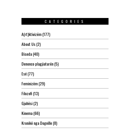
CATEGORIES
A(rt)ktivizëm
(177)
About Us
(2)
Biseda
(40)
Denonco plagjiaturën
(5)
Esé
(77)
Feminizëm
(29)
Filozofi
(13)
Gjuhësi
(2)
Kinema
(66)
Kronikë nga Dogville
(8)