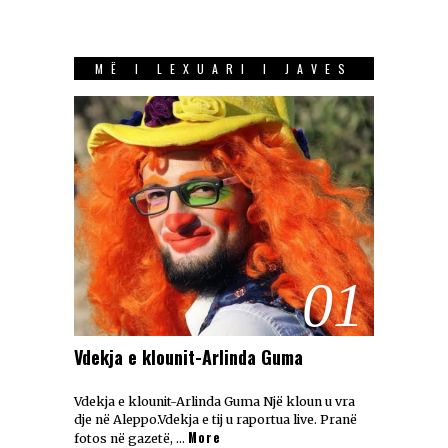
MË I LEXUARI I JAVES
01
Vdekja e klounit-Arlinda Guma
Vdekja e klounit-Arlinda Guma Një kloun u vra
dje në Aleppo.Vdekja e tij u raportua live. Pranë
More
fotos në gazetë, …