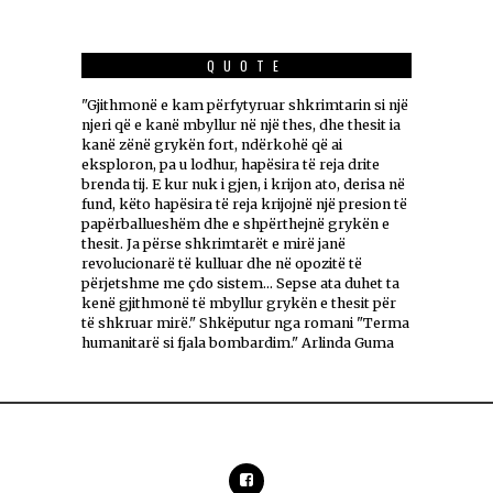
QUOTE
"Gjithmonë e kam përfytyruar shkrimtarin si një
njeri që e kanë mbyllur në një thes, dhe thesit ia
kanë zënë grykën fort, ndërkohë që ai
eksploron, pa u lodhur, hapësira të reja drite
brenda tij. E kur nuk i gjen, i krijon ato, derisa në
fund, këto hapësira të reja krijojnë një presion të
papërballueshëm dhe e shpërthejnë grykën e
thesit. Ja përse shkrimtarët e mirë janë
revolucionarë të kulluar dhe në opozitë të
përjetshme me çdo sistem... Sepse ata duhet ta
kenë gjithmonë të mbyllur grykën e thesit për
të shkruar mirë." Shkëputur nga romani "Terma
humanitarë si fjala bombardim." Arlinda Guma