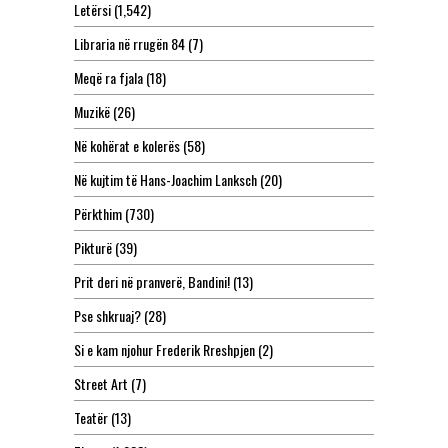
Letërsi
(1,542)
Libraria në rrugën 84
(7)
Meqë ra fjala
(18)
Muzikë
(26)
Në kohërat e kolerës
(58)
Në kujtim të Hans-Joachim Lanksch
(20)
Përkthim
(730)
Pikturë
(39)
Prit deri në pranverë, Bandini!
(13)
Pse shkruaj?
(28)
Si e kam njohur Frederik Rreshpjen
(2)
Street Art
(7)
Teatër
(13)