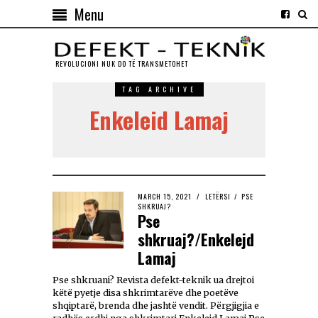
Menu
REVOLUCIONI NUK DO TЁ TRANSMETOHET
TAG ARCHIVE
Enkeleid Lamaj
MARCH 15, 2021
LETËRSI
/
PSE
SHKRUAJ?
Pse
shkruaj?/Enkelejd
Lamaj
Pse shkruani? Revista defekt-teknik ua drejtoi
këtë pyetje disa shkrimtarëve dhe poetëve
shqiptarë, brenda dhe jashtë vendit. Përgjigjia e