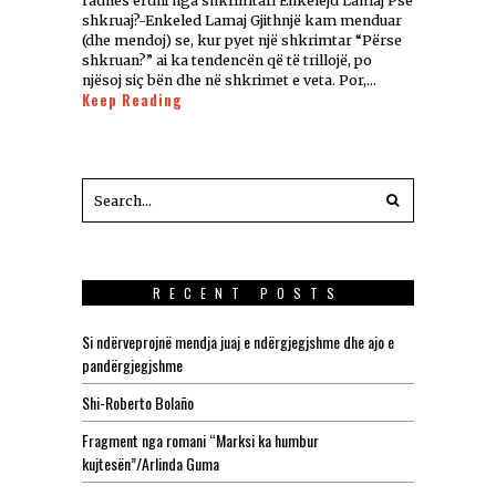
radhës erdhi nga shkrimtari Enkelejd Lamaj Pse
shkruaj?-Enkeled Lamaj Gjithnjë kam menduar
(dhe mendoj) se, kur pyet një shkrimtar “Përse
shkruan?” ai ka tendencën që të trillojë, po
njësoj siç bën dhe në shkrimet e veta. Por,…
Keep Reading
RECENT POSTS
Si ndërveprojnë mendja juaj e ndërgjegjshme dhe ajo e
pandërgjegjshme
Shi-Roberto Bolaño
Fragment nga romani “Marksi ka humbur
kujtesën”/Arlinda Guma