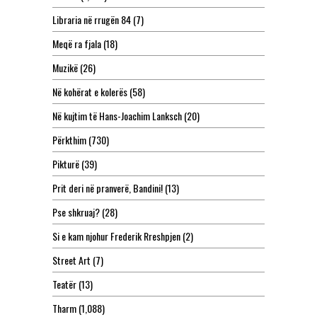
Libraria në rrugën 84
(7)
Meqë ra fjala
(18)
Muzikë
(26)
Në kohërat e kolerës
(58)
Në kujtim të Hans-Joachim Lanksch
(20)
Përkthim
(730)
Pikturë
(39)
Prit deri në pranverë, Bandini!
(13)
Pse shkruaj?
(28)
Si e kam njohur Frederik Rreshpjen
(2)
Street Art
(7)
Teatër
(13)
Tharm
(1,088)