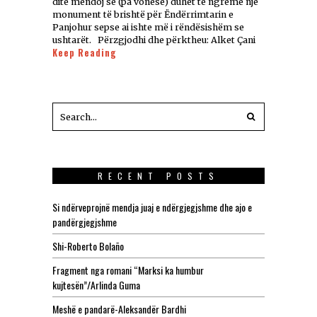
ditë mendoj se (pa vonesë) duhet të ngremë një
monument të brishtë për Ëndërrimtarin e
Panjohur sepse ai ishte më i rëndësishëm se
ushtarët. Përzgjodhi dhe përktheu: Alket Çani
Keep Reading
RECENT POSTS
Si ndërveprojnë mendja juaj e ndërgjegjshme dhe ajo e
pandërgjegjshme
Shi-Roberto Bolaño
Fragment nga romani “Marksi ka humbur
kujtesën”/Arlinda Guma
Meshë e pandarë-Aleksandër Bardhi