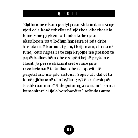
QUOTE
"Gjithmonë e kam përfytyruar shkrimtarin si një
njeri që e kanë mbyllur në një thes, dhe thesit ia
kanë zënë grykën fort, ndërkohë që ai
eksploron, pa u lodhur, hapësira të reja drite
brenda tij. E kur nuk i gjen, i krijon ato, derisa në
fund, këto hapësira të reja krijojnë një presion të
papërballueshëm dhe e shpërthejnë grykën e
thesit. Ja përse shkrimtarët e mirë janë
revolucionarë të kulluar dhe në opozitë të
përjetshme me çdo sistem... Sepse ata duhet ta
kenë gjithmonë të mbyllur grykën e thesit për
të shkruar mirë." Shkëputur nga romani "Terma
humanitarë si fjala bombardim." Arlinda Guma