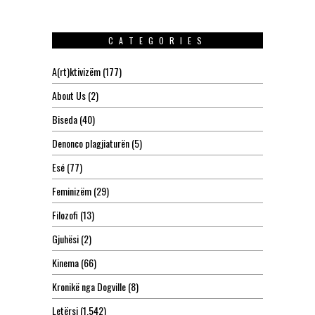
CATEGORIES
A(rt)ktivizëm
(177)
About Us
(2)
Biseda
(40)
Denonco plagjiaturën
(5)
Esé
(77)
Feminizëm
(29)
Filozofi
(13)
Gjuhësi
(2)
Kinema
(66)
Kronikë nga Dogville
(8)
Letërsi
(1,542)