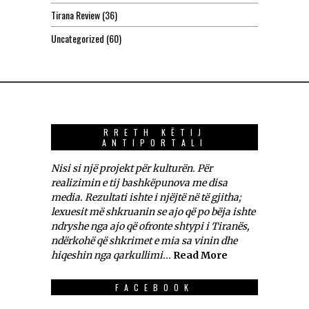
Tirana Review
(36)
Uncategorized
(60)
RRETH KËTIJ
ANTIPORTALI
Nisi si një projekt për kulturën. Për
realizimin e tij bashkëpunova me disa
media. Rezultati ishte i njëjtë në të gjitha;
lexuesit më shkruanin se ajo që po bëja ishte
ndryshe nga ajo që ofronte shtypi i Tiranës,
ndërkohë që shkrimet e mia sa vinin dhe
hiqeshin nga qarkullimi...
Read More
FACEBOOK