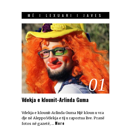
MË I LEXUARI I JAVES
01
Vdekja e klounit-Arlinda Guma
Vdekja e klounit-Arlinda Guma Një kloun u vra
dje në Aleppo.Vdekja e tij u raportua live. Pranë
More
fotos në gazetë, …