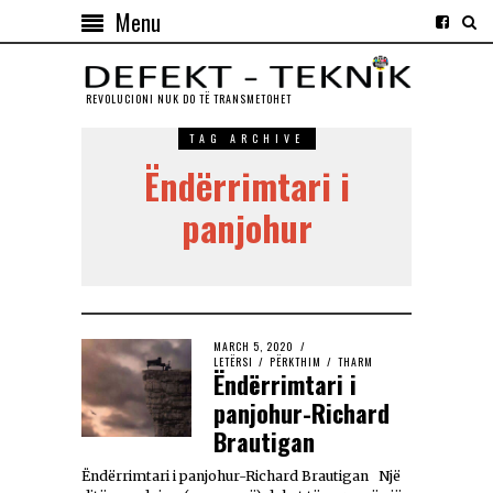
Menu
REVOLUCIONI NUK DO TЁ TRANSMETOHET
TAG ARCHIVE
Ëndërrimtari i
panjohur
MARCH 5, 2020
LETËRSI
/
PËRKTHIM
/
THARM
Ëndërrimtari i
panjohur-Richard
Brautigan
Ëndërrimtari i panjohur-Richard Brautigan Një