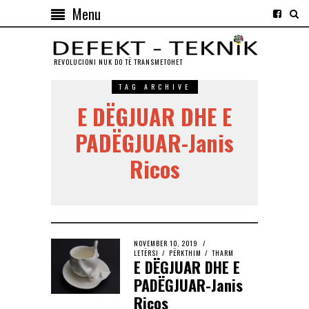
Menu
REVOLUCIONI NUK DO TЁ TRANSMETOHET
TAG ARCHIVE
E DËGJUAR DHE E
PADËGJUAR-Janis
Ricos
NOVEMBER 10, 2019
LETËRSI
/
PËRKTHIM
/
THARM
E DËGJUAR DHE E
PADËGJUAR-Janis
Ricos