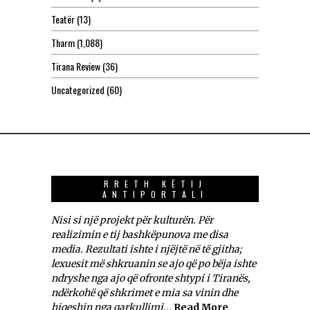
Teatër
(13)
Tharm
(1,088)
Tirana Review
(36)
Uncategorized
(60)
RRETH KËTIJ
ANTIPORTALI
Nisi si një projekt për kulturën. Për
realizimin e tij bashkëpunova me disa
media. Rezultati ishte i njëjtë në të gjitha;
lexuesit më shkruanin se ajo që po bëja ishte
ndryshe nga ajo që ofronte shtypi i Tiranës,
ndërkohë që shkrimet e mia sa vinin dhe
hiqeshin nga qarkullimi...
Read More