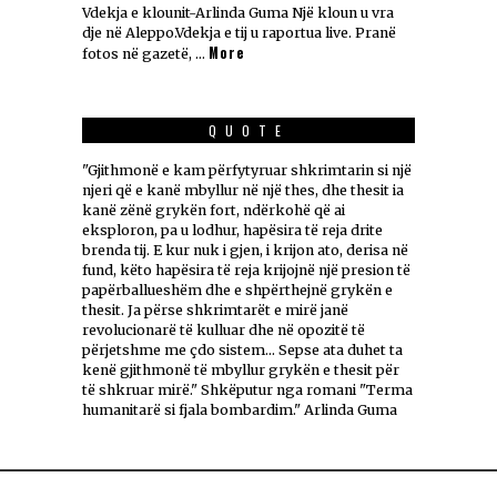
Vdekja e klounit-Arlinda Guma Një kloun u vra
dje në Aleppo.Vdekja e tij u raportua live. Pranë
More
fotos në gazetë, …
QUOTE
"Gjithmonë e kam përfytyruar shkrimtarin si një
njeri që e kanë mbyllur në një thes, dhe thesit ia
kanë zënë grykën fort, ndërkohë që ai
eksploron, pa u lodhur, hapësira të reja drite
brenda tij. E kur nuk i gjen, i krijon ato, derisa në
fund, këto hapësira të reja krijojnë një presion të
papërballueshëm dhe e shpërthejnë grykën e
thesit. Ja përse shkrimtarët e mirë janë
revolucionarë të kulluar dhe në opozitë të
përjetshme me çdo sistem... Sepse ata duhet ta
kenë gjithmonë të mbyllur grykën e thesit për
të shkruar mirë." Shkëputur nga romani "Terma
humanitarë si fjala bombardim." Arlinda Guma