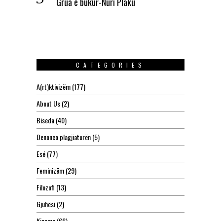
Grua e bukur-Nuri Plaku
CATEGORIES
A(rt)ktivizëm
(177)
About Us
(2)
Biseda
(40)
Denonco plagjiaturën
(5)
Esé
(77)
Feminizëm
(29)
Filozofi
(13)
Gjuhësi
(2)
Kinema
(66)