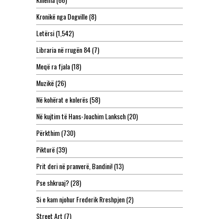
Kronikë nga Dogville
(8)
Letërsi
(1,542)
Libraria në rrugën 84
(7)
Meqë ra fjala
(18)
Muzikë
(26)
Në kohërat e kolerës
(58)
Në kujtim të Hans-Joachim Lanksch
(20)
Përkthim
(730)
Pikturë
(39)
Prit deri në pranverë, Bandini!
(13)
Pse shkruaj?
(28)
Si e kam njohur Frederik Rreshpjen
(2)
Street Art
(7)