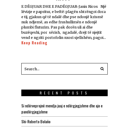
E DËGJUAR DHE E PADËGJUAR-Janis Ricos Një
lëvizje e papritur, e beftë: plagën shtrëngoi dora
e tij, gjakun që të ndalë dhe pse ndonjë krismë
nuk ndjemë, as edhe frushullimën e ndonjë
plumbi fluturim. Pas pak dorën uli ai dhe
buzëqeshi, por sërish, ngadalë, drejt të njejtit
vend e ngriti: portofolin nxori sjellshëm, pagoi…
Keep Reading
RECENT POSTS
Si ndërveprojnë mendja juaj e ndërgjegjshme dhe ajo e
pandërgjegjshme
Shi-Roberto Bolaño