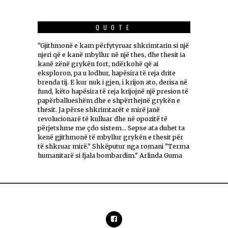
QUOTE
"Gjithmonë e kam përfytyruar shkrimtarin si një
njeri që e kanë mbyllur në një thes, dhe thesit ia
kanë zënë grykën fort, ndërkohë që ai
eksploron, pa u lodhur, hapësira të reja drite
brenda tij. E kur nuk i gjen, i krijon ato, derisa në
fund, këto hapësira të reja krijojnë një presion të
papërballueshëm dhe e shpërthejnë grykën e
thesit. Ja përse shkrimtarët e mirë janë
revolucionarë të kulluar dhe në opozitë të
përjetshme me çdo sistem... Sepse ata duhet ta
kenë gjithmonë të mbyllur grykën e thesit për
të shkruar mirë." Shkëputur nga romani "Terma
humanitarë si fjala bombardim." Arlinda Guma