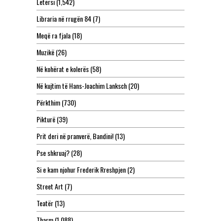
Letërsi
(1,542)
Libraria në rrugën 84
(7)
Meqë ra fjala
(18)
Muzikë
(26)
Në kohërat e kolerës
(58)
Në kujtim të Hans-Joachim Lanksch
(20)
Përkthim
(730)
Pikturë
(39)
Prit deri në pranverë, Bandini!
(13)
Pse shkruaj?
(28)
Si e kam njohur Frederik Rreshpjen
(2)
Street Art
(7)
Teatër
(13)
Tharm
(1,088)