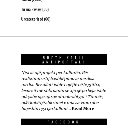
Tirana Review
(36)
Uncategorized
(60)
RRETH KËTIJ
ANTIPORTALI
Nisi si një projekt për kulturën. Për
realizimin e tij bashkëpunova me disa
media. Rezultati ishte i njëjtë në të gjitha;
lexuesit më shkruanin se ajo që po bëja ishte
ndryshe nga ajo që ofronte shtypi i Tiranës,
ndërkohë që shkrimet e mia sa vinin dhe
hiqeshin nga qarkullimi...
Read More
FACEBOOK