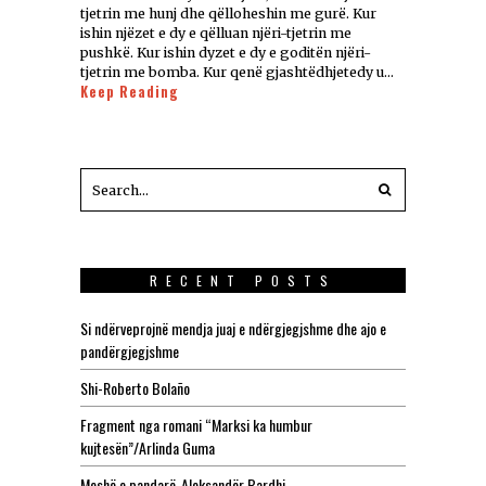
tjetrin me hunj dhe qëlloheshin me gurë. Kur
ishin njëzet e dy e qëlluan njëri-tjetrin me
pushkë. Kur ishin dyzet e dy e goditën njëri-
tjetrin me bomba. Kur qenë gjashtëdhjetedy u…
Keep Reading
RECENT POSTS
Si ndërveprojnë mendja juaj e ndërgjegjshme dhe ajo e
pandërgjegjshme
Shi-Roberto Bolaño
Fragment nga romani “Marksi ka humbur
kujtesën”/Arlinda Guma
Meshë e pandarë-Aleksandër Bardhi