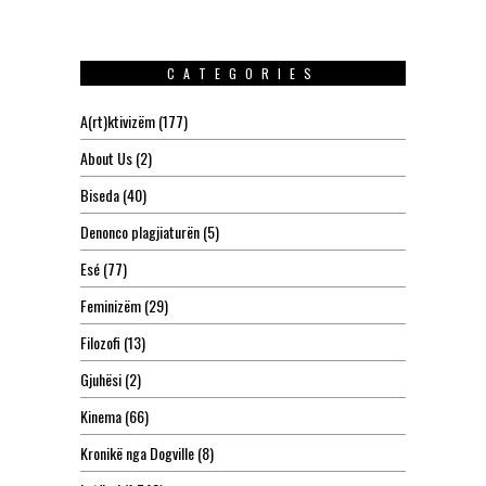
CATEGORIES
A(rt)ktivizëm
(177)
About Us
(2)
Biseda
(40)
Denonco plagjiaturën
(5)
Esé
(77)
Feminizëm
(29)
Filozofi
(13)
Gjuhësi
(2)
Kinema
(66)
Kronikë nga Dogville
(8)