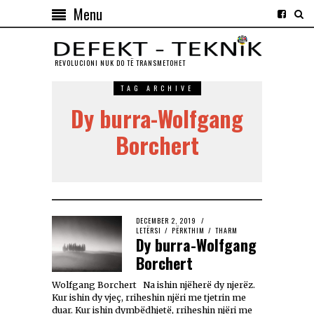
Menu
REVOLUCIONI NUK DO TЁ TRANSMETOHET
TAG ARCHIVE
Dy burra-Wolfgang
Borchert
DECEMBER 2, 2019
LETËRSI
/
PËRKTHIM
/
THARM
Dy burra-Wolfgang
Borchert
Wolfgang Borchert Na ishin njëherë dy njerëz.
Kur ishin dy vjeç, rriheshin njëri me tjetrin me
duar. Kur ishin dymbëdhjetë, rriheshin njëri me