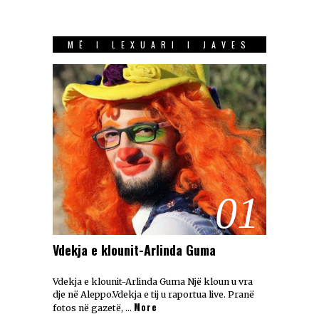
MË I LEXUARI I JAVES
01
Vdekja e klounit-Arlinda Guma
Vdekja e klounit-Arlinda Guma Një kloun u vra
dje në Aleppo.Vdekja e tij u raportua live. Pranë
More
fotos në gazetë, …