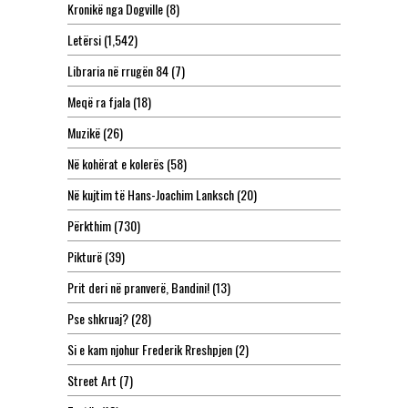
Kronikë nga Dogville
(8)
Letërsi
(1,542)
Libraria në rrugën 84
(7)
Meqë ra fjala
(18)
Muzikë
(26)
Në kohërat e kolerës
(58)
Në kujtim të Hans-Joachim Lanksch
(20)
Përkthim
(730)
Pikturë
(39)
Prit deri në pranverë, Bandini!
(13)
Pse shkruaj?
(28)
Si e kam njohur Frederik Rreshpjen
(2)
Street Art
(7)