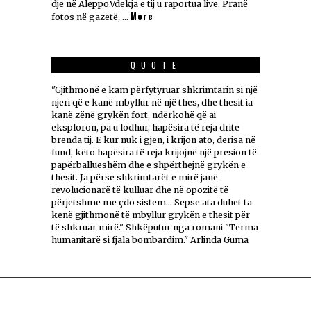
dje në Aleppo.Vdekja e tij u raportua live. Pranë
More
fotos në gazetë, …
QUOTE
"Gjithmonë e kam përfytyruar shkrimtarin si një
njeri që e kanë mbyllur në një thes, dhe thesit ia
kanë zënë grykën fort, ndërkohë që ai
eksploron, pa u lodhur, hapësira të reja drite
brenda tij. E kur nuk i gjen, i krijon ato, derisa në
fund, këto hapësira të reja krijojnë një presion të
papërballueshëm dhe e shpërthejnë grykën e
thesit. Ja përse shkrimtarët e mirë janë
revolucionarë të kulluar dhe në opozitë të
përjetshme me çdo sistem... Sepse ata duhet ta
kenë gjithmonë të mbyllur grykën e thesit për
të shkruar mirë." Shkëputur nga romani "Terma
humanitarë si fjala bombardim." Arlinda Guma