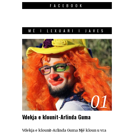
FACEBOOK
MË I LEXUARI I JAVES
01
Vdekja e klounit-Arlinda Guma
Vdekja e klounit-Arlinda Guma Një kloun u vra