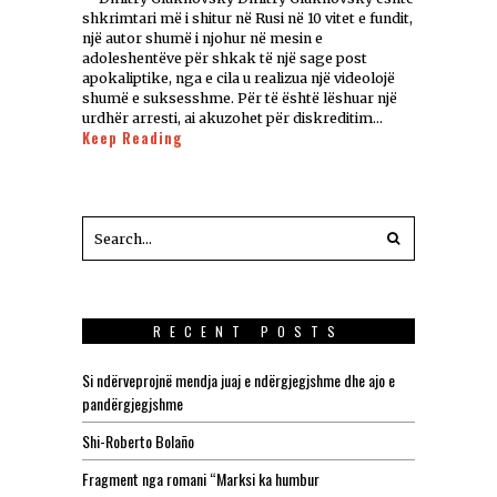
shkrimtari më i shitur në Rusi në 10 vitet e fundit,
një autor shumë i njohur në mesin e
adoleshentëve për shkak të një sage post
apokaliptike, nga e cila u realizua një videolojë
shumë e suksesshme. Për të është lëshuar një
urdhër arresti, ai akuzohet për diskreditim…
Keep Reading
RECENT POSTS
Si ndërveprojnë mendja juaj e ndërgjegjshme dhe ajo e
pandërgjegjshme
Shi-Roberto Bolaño
Fragment nga romani “Marksi ka humbur