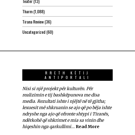
Teatër
(13)
Tharm
(1,088)
Tirana Review
(36)
Uncategorized
(60)
RRETH KËTIJ
ANTIPORTALI
Nisi si një projekt për kulturën. Për
realizimin e tij bashkëpunova me disa
media. Rezultati ishte i njëjtë në të gjitha;
lexuesit më shkruanin se ajo që po bëja ishte
ndryshe nga ajo që ofronte shtypi i Tiranës,
ndërkohë që shkrimet e mia sa vinin dhe
hiqeshin nga qarkullimi...
Read More