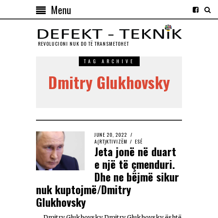
Menu
REVOLUCIONI NUK DO TЁ TRANSMETOHET
TAG ARCHIVE
Dmitry Glukhovsky
JUNE 20, 2022
A(RT)KTIVIZËM
/
ESÉ
Jeta jonë në duart
e një të çmenduri.
Dhe ne bëjmë sikur
nuk kuptojmë/Dmitry
Glukhovsky
Dmitry Glukhovsky Dmitry Glukhovsky është