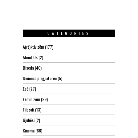
CATEGORIES
A(rt)ktivizëm
(177)
About Us
(2)
Biseda
(40)
Denonco plagjiaturën
(5)
Esé
(77)
Feminizëm
(29)
Filozofi
(13)
Gjuhësi
(2)
Kinema
(66)