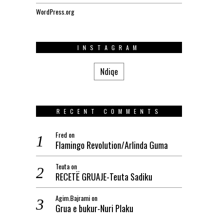
WordPress.org
INSTAGRAM
Ndiqe
RECENT COMMENTS
Fred
on
Flamingo Revolution/Arlinda Guma
Teuta
on
RECETË GRUAJE-Teuta Sadiku
Agim.Bajrami
on
Grua e bukur-Nuri Plaku