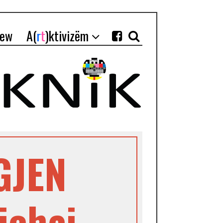
iew
A(
r
t
)ktivizëm
GJEN
ichai