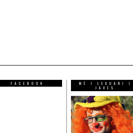
FACEBOOK
MË I LEXUARI I
JAVES