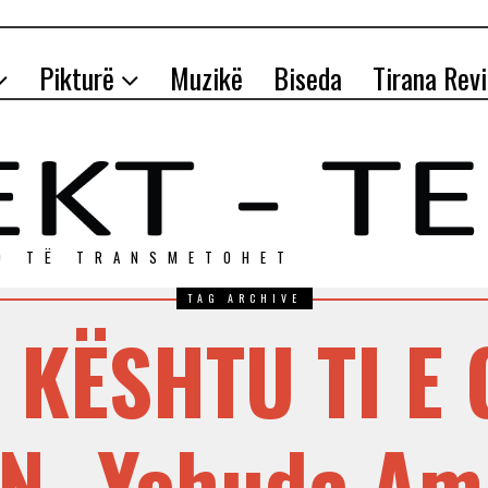
Pikturë
Muzikë
Biseda
Tirana Rev
O TЁ TRANSMETOHET
TAG ARCHIVE
 KËSHTU TI E 
N- Yehuda Am