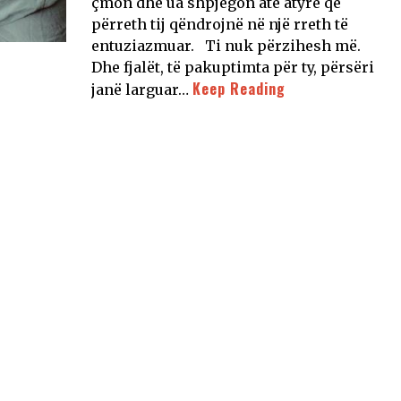
çmon dhe ua shpjegon atë atyre që
përreth tij qëndrojnë në një rreth të
entuziazmuar. Ti nuk përzihesh më.
Dhe fjalët, të pakuptimta për ty, përsëri
Keep Reading
janë larguar…