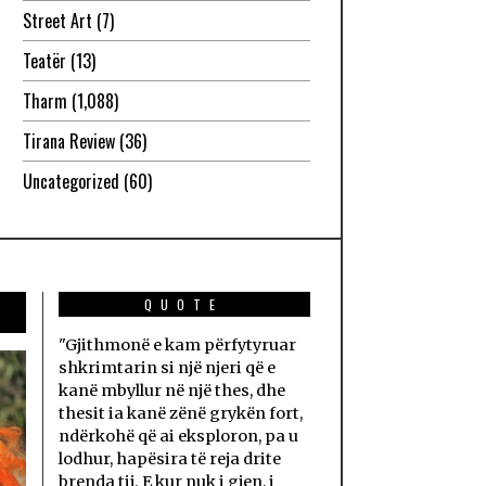
Street Art
(7)
Teatër
(13)
Tharm
(1,088)
Tirana Review
(36)
Uncategorized
(60)
QUOTE
"Gjithmonë e kam përfytyruar
shkrimtarin si një njeri që e
kanë mbyllur në një thes, dhe
thesit ia kanë zënë grykën fort,
ndërkohë që ai eksploron, pa u
lodhur, hapësira të reja drite
brenda tij. E kur nuk i gjen, i