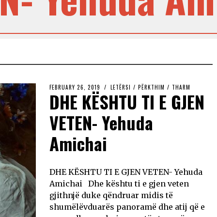
FEBRUARY 26, 2019
LETËRSI
/
PËRKTHIM
/
THARM
DHE KËSHTU TI E GJEN
VETEN- Yehuda
Amichai
DHE KËSHTU TI E GJEN VETEN- Yehuda
Amichai Dhe kështu ti e gjen veten
gjithnjë duke qëndruar midis të
shumëlëvduarës panoramë dhe atij që e