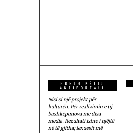
RRETH KËTIJ
ANTIPORTALI
Nisi si një projekt për
kulturën. Për realizimin e tij
bashkëpunova me disa
media. Rezultati ishte i njëjtë
në të gjitha; lexuesit më