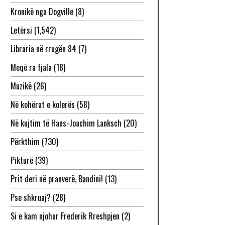
Kronikë nga Dogville
(8)
Letërsi
(1,542)
Libraria në rrugën 84
(7)
Meqë ra fjala
(18)
Muzikë
(26)
Në kohërat e kolerës
(58)
Në kujtim të Hans-Joachim Lanksch
(20)
Përkthim
(730)
Pikturë
(39)
Prit deri në pranverë, Bandini!
(13)
Pse shkruaj?
(28)
Si e kam njohur Frederik Rreshpjen
(2)