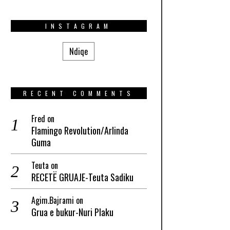
INSTAGRAM
Ndiqe
RECENT COMMENTS
Fred
on
Flamingo Revolution/Arlinda
Guma
Teuta
on
RECETË GRUAJE-Teuta Sadiku
Agim.Bajrami
on
Grua e bukur-Nuri Plaku