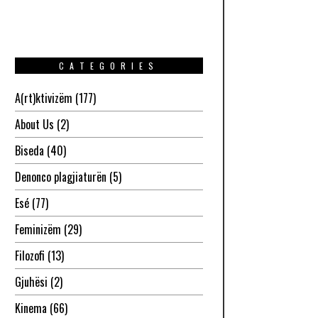
CATEGORIES
A(rt)ktivizëm
(177)
About Us
(2)
Biseda
(40)
Denonco plagjiaturën
(5)
Esé
(77)
Feminizëm
(29)
Filozofi
(13)
Gjuhësi
(2)
Kinema
(66)