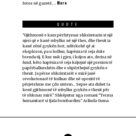
More
fotos në gazetë, …
QUOTE
"Gjithmonë e kam përfytyruar shkrimtarin si një
njeri që e kanë mbyllur në një thes, dhe thesit ia
kanë zënë grykën fort, ndërkohë që ai
eksploron, pa u lodhur, hapësira të reja drite
brenda tij. E kur nuk i gjen, i krijon ato, derisa në
fund, këto hapësira të reja krijojnë një presion të
papërballueshëm dhe e shpërthejnë grykën e
thesit. Ja përse shkrimtarët e mirë janë
revolucionarë të kulluar dhe në opozitë të
përjetshme me çdo sistem... Sepse ata duhet ta
kenë gjithmonë të mbyllur grykën e thesit për
të shkruar mirë." Shkëputur nga romani "Terma
humanitarë si fjala bombardim." Arlinda Guma