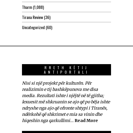
Tharm
(1,088)
Tirana Review
(36)
Uncategorized
(60)
RRETH KËTIJ
ANTIPORTALI
Nisi si një projekt për kulturën. Për
realizimin e tij bashkëpunova me disa
media. Rezultati ishte i njëjtë në të gjitha;
lexuesit më shkruanin se ajo që po bëja ishte
ndryshe nga ajo që ofronte shtypi i Tiranës,
ndërkohë që shkrimet e mia sa vinin dhe
hiqeshin nga qarkullimi...
Read More