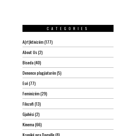
CATEGORIES
A(rt)ktivizëm
(177)
About Us
(2)
Biseda
(40)
Denonco plagjiaturën
(5)
Esé
(77)
Feminizëm
(29)
Filozofi
(13)
Gjuhësi
(2)
Kinema
(66)
Kronikë nga Dogville
(8)