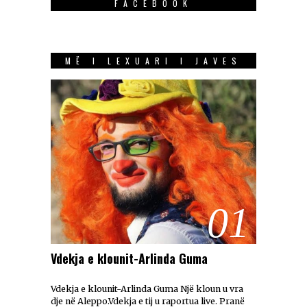
FACEBOOK
MË I LEXUARI I JAVES
01
Vdekja e klounit-Arlinda Guma
Vdekja e klounit-Arlinda Guma Një kloun u vra
dje në Aleppo.Vdekja e tij u raportua live. Pranë