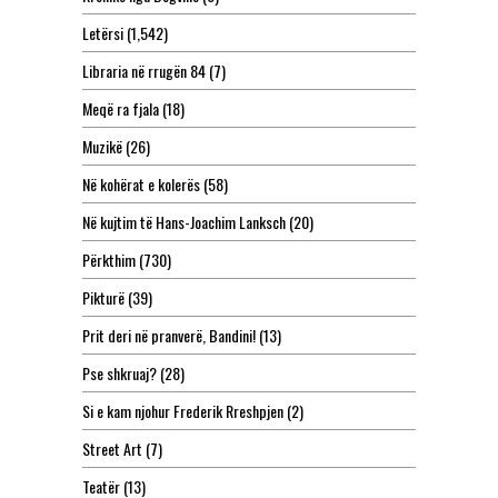
Letërsi
(1,542)
Libraria në rrugën 84
(7)
Meqë ra fjala
(18)
Muzikë
(26)
Në kohërat e kolerës
(58)
Në kujtim të Hans-Joachim Lanksch
(20)
Përkthim
(730)
Pikturë
(39)
Prit deri në pranverë, Bandini!
(13)
Pse shkruaj?
(28)
Si e kam njohur Frederik Rreshpjen
(2)
Street Art
(7)
Teatër
(13)