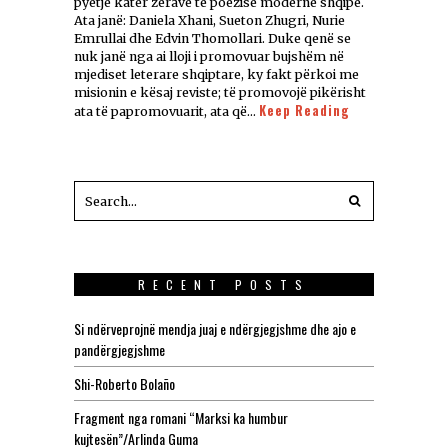
pyetje katër zërave të poezisë moderne shqipe.
Ata janë: Daniela Xhani, Sueton Zhugri, Nurie
Emrullai dhe Edvin Thomollari. Duke qenë se
nuk janë nga ai lloji i promovuar bujshëm në
mjediset leterare shqiptare, ky fakt përkoi me
misionin e kësaj reviste; të promovojë pikërisht
Keep Reading
ata të papromovuarit, ata që…
RECENT POSTS
Si ndërveprojnë mendja juaj e ndërgjegjshme dhe ajo e
pandërgjegjshme
Shi-Roberto Bolaño
Fragment nga romani “Marksi ka humbur
kujtesën”/Arlinda Guma