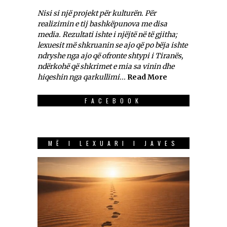
Nisi si një projekt për kulturën. Për
realizimin e tij bashkëpunova me disa
media. Rezultati ishte i njëjtë në të gjitha;
lexuesit më shkruanin se ajo që po bëja ishte
ndryshe nga ajo që ofronte shtypi i Tiranës,
ndërkohë që shkrimet e mia sa vinin dhe
hiqeshin nga qarkullimi...
Read More
FACEBOOK
MË I LEXUARI I JAVES