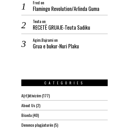
Fred
on
Flamingo Revolution/Arlinda Guma
Teuta
on
RECETË GRUAJE-Teuta Sadiku
Agim.Bajrami
on
Grua e bukur-Nuri Plaku
CATEGORIES
A(rt)ktivizëm
(177)
About Us
(2)
Biseda
(40)
Denonco plagjiaturën
(5)