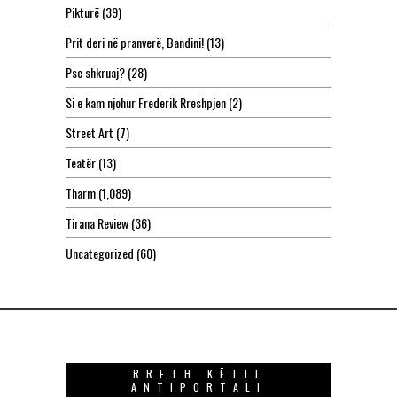
Pikturë
(39)
Prit deri në pranverë, Bandini!
(13)
Pse shkruaj?
(28)
Si e kam njohur Frederik Rreshpjen
(2)
Street Art
(7)
Teatër
(13)
Tharm
(1,089)
Tirana Review
(36)
Uncategorized
(60)
RRETH KËTIJ
ANTIPORTALI