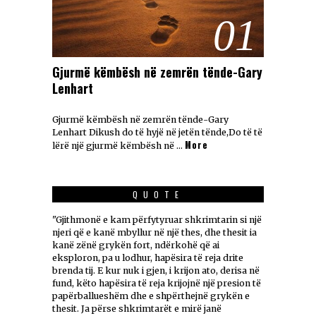
01
Gjurmë këmbësh në zemrën tënde-Gary
Lenhart
Gjurmë këmbësh në zemrën tënde-Gary
Lenhart Dikush do të hyjë në jetën tënde,Do të të
More
lërë një gjurmë këmbësh në …
QUOTE
"Gjithmonë e kam përfytyruar shkrimtarin si një
njeri që e kanë mbyllur në një thes, dhe thesit ia
kanë zënë grykën fort, ndërkohë që ai
eksploron, pa u lodhur, hapësira të reja drite
brenda tij. E kur nuk i gjen, i krijon ato, derisa në
fund, këto hapësira të reja krijojnë një presion të
papërballueshëm dhe e shpërthejnë grykën e
thesit. Ja përse shkrimtarët e mirë janë