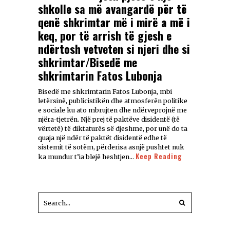
shkolle sa më avangardë për të
qenë shkrimtar më i mirë a më i
keq, por të arrish të gjesh e
ndërtosh vetveten si njeri dhe si
shkrimtar/Bisedë me
shkrimtarin Fatos Lubonja
Bisedë me shkrimtarin Fatos Lubonja, mbi
letërsinë, publicistikën dhe atmosferën politike
e sociale ku ato mbrujten dhe ndërveprojnë me
njëra-tjetrën. Një prej të paktëve disidentë (të
vërtetë) të diktaturës së djeshme, por unë do ta
quaja një ndër të paktët disidentë edhe të
sistemit të sotëm, përderisa asnjë pushtet nuk
Keep Reading
ka mundur t’ia blejë heshtjen…