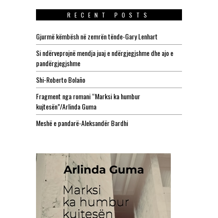
RECENT POSTS
Gjurmë këmbësh në zemrën tënde-Gary Lenhart
Si ndërveprojnë mendja juaj e ndërgjegjshme dhe ajo e
pandërgjegjshme
Shi-Roberto Bolaño
Fragment nga romani “Marksi ka humbur
kujtesën”/Arlinda Guma
Meshë e pandarë-Aleksandër Bardhi