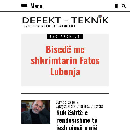
Menu
REVOLUCIONI NUK DO TЁ TRANSMETOHET
TAG ARCHIVE
Bisedë me
shkrimtarin Fatos
Lubonja
JULY 30, 2018
A(RT)KTIVIZËM
/
BISEDA
/
LETËRSI
Nuk është e
rëndësishme të
jesh pjesë e një