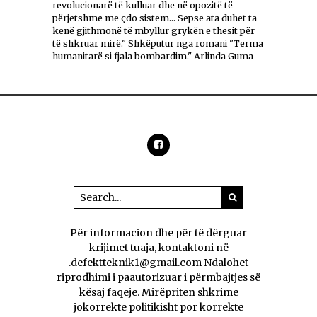
revolucionarë të kulluar dhe në opozitë të
përjetshme me çdo sistem... Sepse ata duhet ta
kenë gjithmonë të mbyllur grykën e thesit për
të shkruar mirë." Shkëputur nga romani "Terma
humanitarë si fjala bombardim." Arlinda Guma
Për informacion dhe për të dërguar
krijimet tuaja, kontaktoni në
.defektteknik1@gmail.com Ndalohet
riprodhimi i paautorizuar i përmbajtjes së
kësaj faqeje. Mirëpriten shkrime
jokorrekte politikisht por korrekte