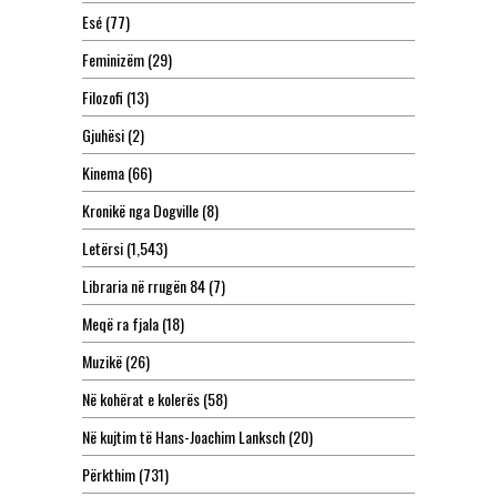
Esé
(77)
Feminizëm
(29)
Filozofi
(13)
Gjuhësi
(2)
Kinema
(66)
Kronikë nga Dogville
(8)
Letërsi
(1,543)
Libraria në rrugën 84
(7)
Meqë ra fjala
(18)
Muzikë
(26)
Në kohërat e kolerës
(58)
Në kujtim të Hans-Joachim Lanksch
(20)
Përkthim
(731)