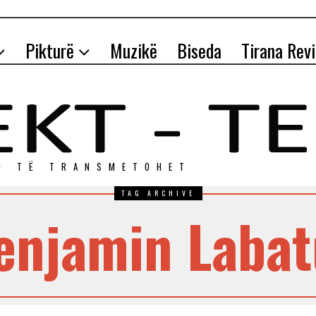
Pikturë
Muzikë
Biseda
Tirana Rev
O TЁ TRANSMETOHET
TAG ARCHIVE
enjamin Labat