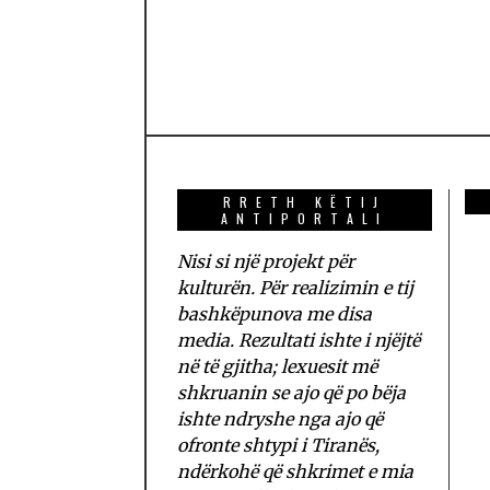
RRETH KËTIJ
ANTIPORTALI
Nisi si një projekt për
kulturën. Për realizimin e tij
bashkëpunova me disa
media. Rezultati ishte i njëjtë
në të gjitha; lexuesit më
shkruanin se ajo që po bëja
ishte ndryshe nga ajo që
ofronte shtypi i Tiranës,
ndërkohë që shkrimet e mia