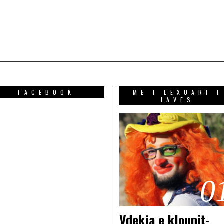
FACEBOOK
MË I LEXUARI I
JAVES
0
Vdekja e klounit-