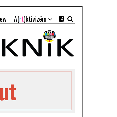
iew
A(
r
t
)ktivizëm
ut