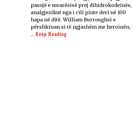
pasojë e mvarësisë prej dihidrokodeinës,
analgjezikut nga i cili pinte deri në 100
hapa në ditë. William Burroughsi e
përshkruan si të ngjashëm me heroinën,
Keep Reading
…