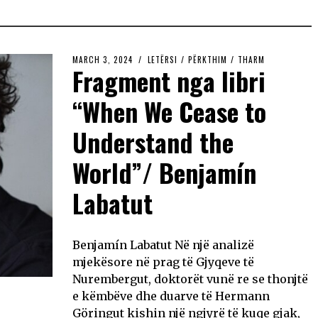
MARCH 3, 2024
LETËRSI
/
PËRKTHIM
/
THARM
Fragment nga libri
“When We Cease to
Understand the
World”/ Benjamín
Labatut
Benjamín Labatut Në një analizë
mjekësore në prag të Gjyqeve të
Nurembergut, doktorët vunë re se thonjtë
e këmbëve dhe duarve të Hermann
Göringut kishin një ngjyrë të kuqe gjak,