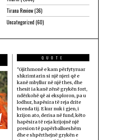
Tirana Review
(36)
Uncategorized
(60)
QUOTE
"Gjithmonë e kam përfytyruar
shkrimtarin si një njeri që e
kanë mbyllur në një thes, dhe
thesit ia kanë zënë grykën fort,
ndërkohë që ai eksploron, pa u
lodhur, hapësira të reja drite
brenda tij. E kur nuk i gjen, i
1
krijon ato, derisa në fund, këto
hapësira të reja krijojnë një
presion të papërballueshëm
dhe e shpërthejnë grykën e