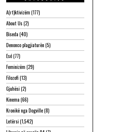
A(rt)ktivizëm
(177)
About Us
(2)
Biseda
(40)
Denonco plagjiaturën
(5)
Esé
(77)
Feminizëm
(29)
Filozofi
(13)
Gjuhësi
(2)
Kinema
(66)
Kronikë nga Dogville
(8)
Letërsi
(1,542)