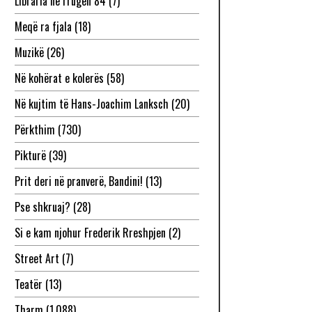
Libraria në rrugën 84
(7)
Meqë ra fjala
(18)
Muzikë
(26)
Në kohërat e kolerës
(58)
Në kujtim të Hans-Joachim Lanksch
(20)
Përkthim
(730)
Pikturë
(39)
Prit deri në pranverë, Bandini!
(13)
Pse shkruaj?
(28)
Si e kam njohur Frederik Rreshpjen
(2)
Street Art
(7)
Teatër
(13)
Tharm
(1,088)