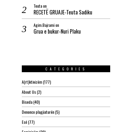
Teuta
on
RECETË GRUAJE-Teuta Sadiku
Agim.Bajrami
on
Grua e bukur-Nuri Plaku
CATEGORIES
A(rt)ktivizëm
(177)
About Us
(2)
Biseda
(40)
Denonco plagjiaturën
(5)
Esé
(77)
Feminizëm
(29)