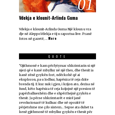
01
Vdekja e klounit-Arlinda Guma
Vdekja e klounit-Arlinda Guma Një kloun u vra
dje në Aleppo.Vdekja e tij u raportua live. Pranë
More
fotos në gazetë, …
QUOTE
"Gjithmonë e kam përfytyruar shkrimtarin si një
njeri që e kanë mbyllur në një thes, dhe thesit ia
kanë zënë grykën fort, ndërkohë që ai
eksploron, pa u lodhur, hapësira të reja drite
brenda tij. E kur nuk i gjen, i krijon ato, derisa në
fund, këto hapësira të reja krijojnë një presion të
papërballueshëm dhe e shpërthejnë grykën e
thesit. Ja përse shkrimtarët e mirë janë
revolucionarë të kulluar dhe në opozitë të
përjetshme me çdo sistem... Sepse ata duhet ta
kenë gjithmonë të mbyllur grykën e thesit për