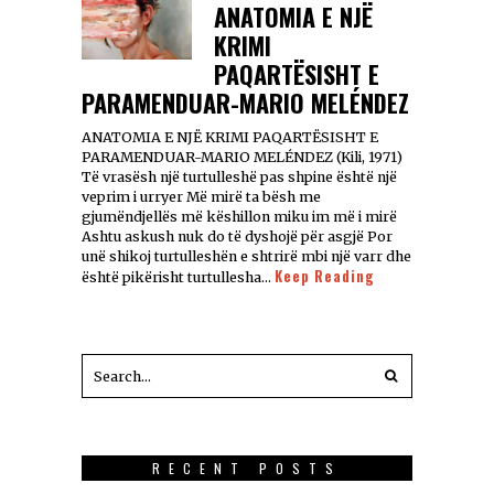
ANATOMIA E NJË
KRIMI
PAQARTËSISHT E
PARAMENDUAR-MARIO MELÉNDEZ
ANATOMIA E NJË KRIMI PAQARTËSISHT E
PARAMENDUAR-MARIO MELÉNDEZ (Kili, 1971)
Të vrasësh një turtulleshë pas shpine është një
veprim i urryer Më mirë ta bësh me
gjumëndjellës më këshillon miku im më i mirë
Ashtu askush nuk do të dyshojë për asgjë Por
unë shikoj turtulleshën e shtrirë mbi një varr dhe
Keep Reading
është pikërisht turtullesha…
RECENT POSTS