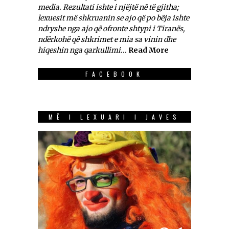
media. Rezultati ishte i njëjtë në të gjitha;
lexuesit më shkruanin se ajo që po bëja ishte
ndryshe nga ajo që ofronte shtypi i Tiranës,
ndërkohë që shkrimet e mia sa vinin dhe
hiqeshin nga qarkullimi...
Read More
FACEBOOK
MË I LEXUARI I JAVES