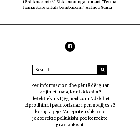
të shkruar mirë." Shkëputur nga romani "Terma
humanitarë si fjala bombardim." Arlinda Guma
Për informacion dhe për të dërguar
krijimet tuaja, kontaktoni në
.defektteknik1@gmail.com Ndalohet
riprodhimi i paautorizuar i përmbajtjes së
kësaj faqeje. Mirëpriten shkrime
jokorrekte politikisht por korrekte
gramatikisht.