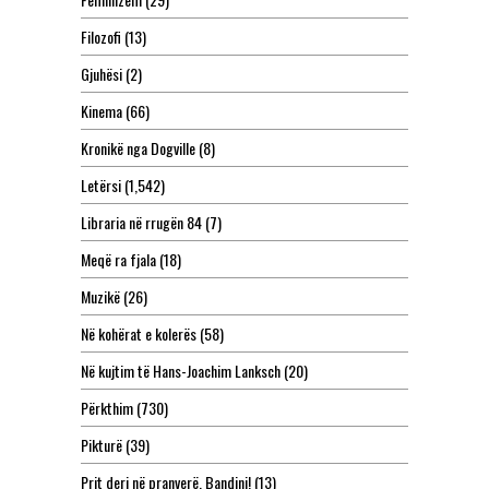
Filozofi
(13)
Gjuhësi
(2)
Kinema
(66)
Kronikë nga Dogville
(8)
Letërsi
(1,542)
Libraria në rrugën 84
(7)
Meqë ra fjala
(18)
Muzikë
(26)
Në kohërat e kolerës
(58)
Në kujtim të Hans-Joachim Lanksch
(20)
Përkthim
(730)
Pikturë
(39)
Prit deri në pranverë, Bandini!
(13)