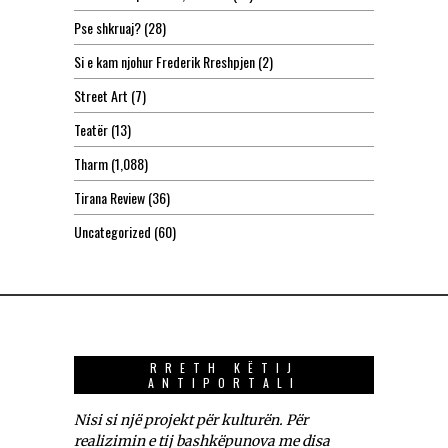
Pse shkruaj?
(28)
Si e kam njohur Frederik Rreshpjen
(2)
Street Art
(7)
Teatër
(13)
Tharm
(1,088)
Tirana Review
(36)
Uncategorized
(60)
RRETH KËTIJ
ANTIPORTALI
Nisi si një projekt për kulturën. Për
realizimin e tij bashkëpunova me disa