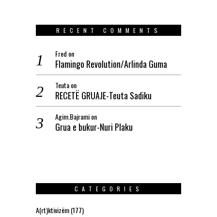
RECENT COMMENTS
Fred
on
Flamingo Revolution/Arlinda Guma
Teuta
on
RECETË GRUAJE-Teuta Sadiku
Agim.Bajrami
on
Grua e bukur-Nuri Plaku
CATEGORIES
A(rt)ktivizëm
(177)