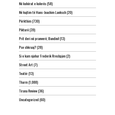
Në kohërat e kolerës
(58)
Në kujtim të Hans-Joachim Lanksch
(20)
Përkthim
(730)
Pikturë
(39)
Prit deri në pranverë, Bandini!
(13)
Pse shkruaj?
(28)
Si e kam njohur Frederik Rreshpjen
(2)
Street Art
(7)
Teatër
(13)
Tharm
(1,088)
Tirana Review
(36)
Uncategorized
(60)