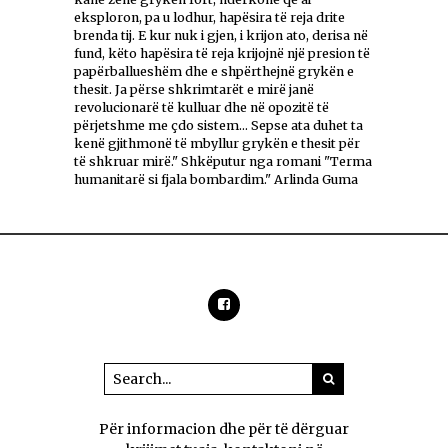
eksploron, pa u lodhur, hapësira të reja drite
brenda tij. E kur nuk i gjen, i krijon ato, derisa në
fund, këto hapësira të reja krijojnë një presion të
papërballueshëm dhe e shpërthejnë grykën e
thesit. Ja përse shkrimtarët e mirë janë
revolucionarë të kulluar dhe në opozitë të
përjetshme me çdo sistem... Sepse ata duhet ta
kenë gjithmonë të mbyllur grykën e thesit për
të shkruar mirë." Shkëputur nga romani "Terma
humanitarë si fjala bombardim." Arlinda Guma
Për informacion dhe për të dërguar