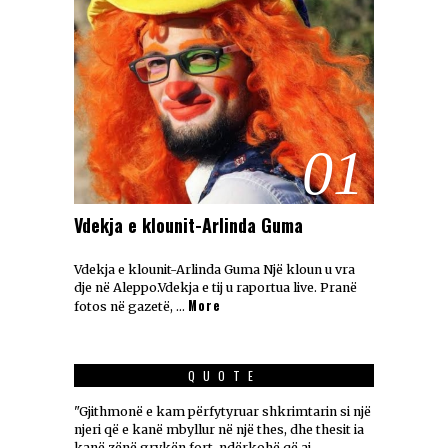
01
Vdekja e klounit-Arlinda Guma
Vdekja e klounit-Arlinda Guma Një kloun u vra
dje në Aleppo.Vdekja e tij u raportua live. Pranë
More
fotos në gazetë, …
QUOTE
"Gjithmonë e kam përfytyruar shkrimtarin si një
njeri që e kanë mbyllur në një thes, dhe thesit ia
kanë zënë grykën fort, ndërkohë që ai