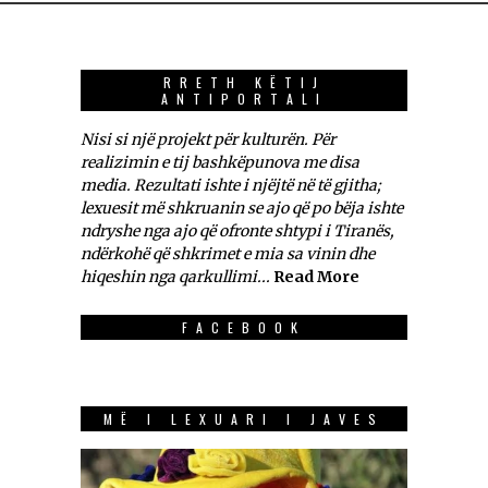
RRETH KËTIJ
ANTIPORTALI
Nisi si një projekt për kulturën. Për
realizimin e tij bashkëpunova me disa
media. Rezultati ishte i njëjtë në të gjitha;
lexuesit më shkruanin se ajo që po bëja ishte
ndryshe nga ajo që ofronte shtypi i Tiranës,
ndërkohë që shkrimet e mia sa vinin dhe
hiqeshin nga qarkullimi...
Read More
FACEBOOK
MË I LEXUARI I JAVES