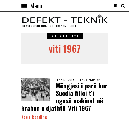
Menu
REVOLUCIONI NUK DO TЁ TRANSMETOHET
TAG ARCHIVE
viti 1967
JUNE 17, 2018
UNCATEGORIZED
Mëngjesi i parë kur
Suedia filloi t’i
ngasë makinat në
krahun e djathtë-Viti 1967
Keep Reading