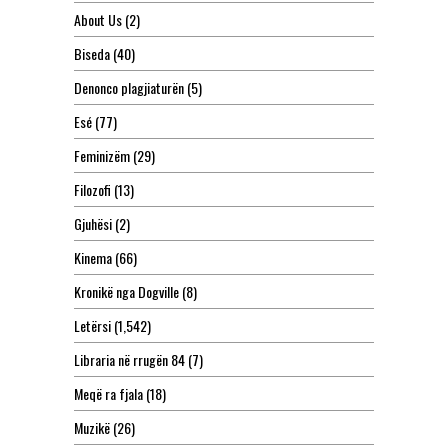
About Us
(2)
Biseda
(40)
Denonco plagjiaturën
(5)
Esé
(77)
Feminizëm
(29)
Filozofi
(13)
Gjuhësi
(2)
Kinema
(66)
Kronikë nga Dogville
(8)
Letërsi
(1,542)
Libraria në rrugën 84
(7)
Meqë ra fjala
(18)
Muzikë
(26)