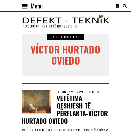
Menu
REVOLUCIONI NUK DO TЁ TRANSMETOHET
TAG ARCHIVE
VÍCTOR HURTADO
OVIEDO
FEBRUARY 28, 2021
LETËRSI
VETËTIMA
QESHJESH TË
PËRFLAKTA-VÍCTOR
HURTADO OVIEDO
VÍCTOR HURTADO OVIEDO Peru, 1951 Thëniet e