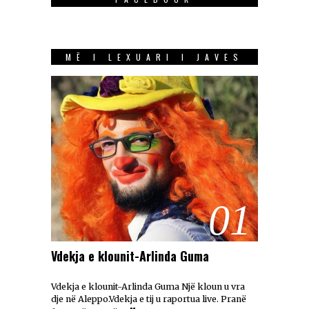
MË I LEXUARI I JAVES
01
Vdekja e klounit-Arlinda Guma
Vdekja e klounit-Arlinda Guma Një kloun u vra
dje në Aleppo.Vdekja e tij u raportua live. Pranë