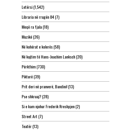
Letërsi
(1,542)
Libraria në rrugën 84
(7)
Meqë ra fjala
(18)
Muzikë
(26)
Në kohërat e kolerës
(58)
Në kujtim të Hans-Joachim Lanksch
(20)
Përkthim
(730)
Pikturë
(39)
Prit deri në pranverë, Bandini!
(13)
Pse shkruaj?
(28)
Si e kam njohur Frederik Rreshpjen
(2)
Street Art
(7)
Teatër
(13)