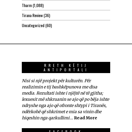
Tharm
(1,088)
Tirana Review
(36)
Uncategorized
(60)
RRETH KËTIJ
ANTIPORTALI
Nisi si një projekt për kulturën. Për
realizimin e tij bashkëpunova me disa
media. Rezultati ishte i njëjtë në të gjitha;
lexuesit më shkruanin se ajo që po bëja ishte
ndryshe nga ajo që ofronte shtypi i Tiranës,
ndërkohë që shkrimet e mia sa vinin dhe
hiqeshin nga qarkullimi...
Read More
FACEBOOK