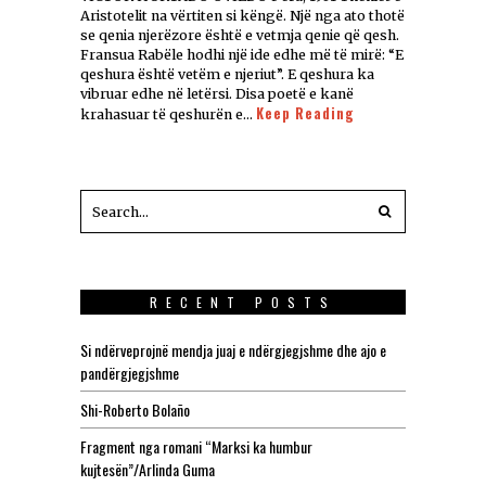
Aristotelit na vërtiten si këngë. Një nga ato thotë
se qenia njerëzore është e vetmja qenie që qesh.
Fransua Rabële hodhi një ide edhe më të mirë: “E
qeshura është vetëm e njeriut”. E qeshura ka
vibruar edhe në letërsi. Disa poetë e kanë
Keep Reading
krahasuar të qeshurën e…
RECENT POSTS
Si ndërveprojnë mendja juaj e ndërgjegjshme dhe ajo e
pandërgjegjshme
Shi-Roberto Bolaño
Fragment nga romani “Marksi ka humbur
kujtesën”/Arlinda Guma