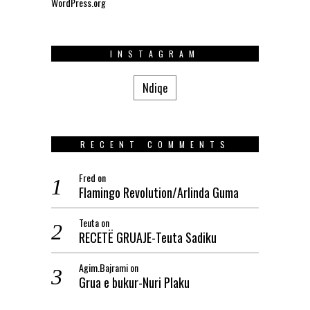
WordPress.org
INSTAGRAM
Ndiqe
RECENT COMMENTS
Fred
on
Flamingo Revolution/Arlinda Guma
Teuta
on
RECETË GRUAJE-Teuta Sadiku
Agim.Bajrami
on
Grua e bukur-Nuri Plaku