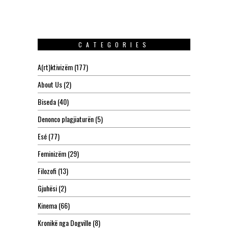
CATEGORIES
A(rt)ktivizëm
(177)
About Us
(2)
Biseda
(40)
Denonco plagjiaturën
(5)
Esé
(77)
Feminizëm
(29)
Filozofi
(13)
Gjuhësi
(2)
Kinema
(66)
Kronikë nga Dogville
(8)