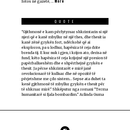
More
fotos në gazetë, …
QUOTE
"Gjithmonë e kam përfytyruar shkrimtarin si një
njeri që e kanë mbyllur në një thes, dhe thesit ia
kanë zënë grykën fort, ndërkohë që ai
eksploron, pa u lodhur, hapësira të reja drite
brenda tij. E kur nuk i gjen, i krijon ato, derisa në
fund, këto hapësira të reja krijojnë një presion të
papërballueshëm dhe e shpërthejnë grykën e
thesit. Ja përse shkrimtarët e mirë janë
revolucionarë të kulluar dhe në opozitë të
përjetshme me çdo sistem... Sepse ata duhet ta
kenë gjithmonë të mbyllur grykën e thesit për
të shkruar mirë." Shkëputur nga romani "Terma
humanitarë si fjala bombardim." Arlinda Guma