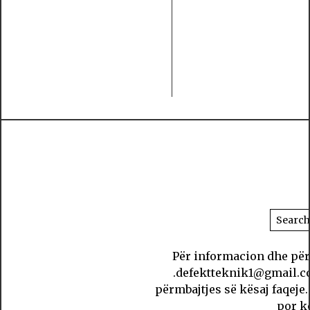
Për informacion dhe për 
.defektteknik1@gmail.co
përmbajtjes së kësaj faqeje
por k