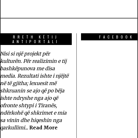
RRETH KËTIJ
FACEBOOK
ANTIPORTALI
Nisi si një projekt për
kulturën. Për realizimin e tij
bashkëpunova me disa
media. Rezultati ishte i njëjtë
në të gjitha; lexuesit më
shkruanin se ajo që po bëja
ishte ndryshe nga ajo që
ofronte shtypi i Tiranës,
ndërkohë që shkrimet e mia
sa vinin dhe hiqeshin nga
qarkullimi...
Read More