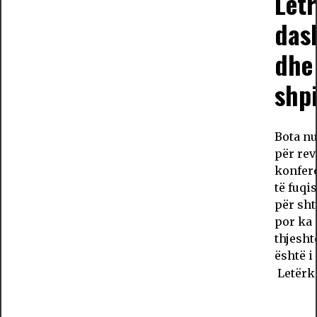
Letr
das
dhe 
shpi
Bota nu
për rev
konfere
të fuqi
për sht
por ka 
thjesht
është 
Letër