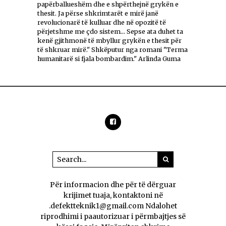
papërballueshëm dhe e shpërthejnë grykën e
thesit. Ja përse shkrimtarët e mirë janë
revolucionarë të kulluar dhe në opozitë të
përjetshme me çdo sistem... Sepse ata duhet ta
kenë gjithmonë të mbyllur grykën e thesit për
të shkruar mirë." Shkëputur nga romani "Terma
humanitarë si fjala bombardim." Arlinda Guma
Për informacion dhe për të dërguar
krijimet tuaja, kontaktoni në
.defektteknik1@gmail.com Ndalohet
riprodhimi i paautorizuar i përmbajtjes së