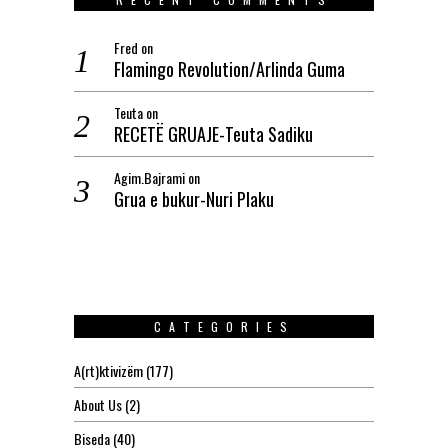
Fred
on
Flamingo Revolution/Arlinda Guma
Teuta
on
RECETË GRUAJE-Teuta Sadiku
Agim.Bajrami
on
Grua e bukur-Nuri Plaku
CATEGORIES
A(rt)ktivizëm
(177)
About Us
(2)
Biseda
(40)