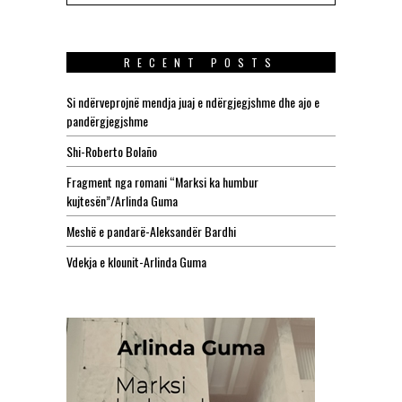
RECENT POSTS
Si ndërveprojnë mendja juaj e ndërgjegjshme dhe ajo e
pandërgjegjshme
Shi-Roberto Bolaño
Fragment nga romani “Marksi ka humbur
kujtesën”/Arlinda Guma
Meshë e pandarë-Aleksandër Bardhi
Vdekja e klounit-Arlinda Guma