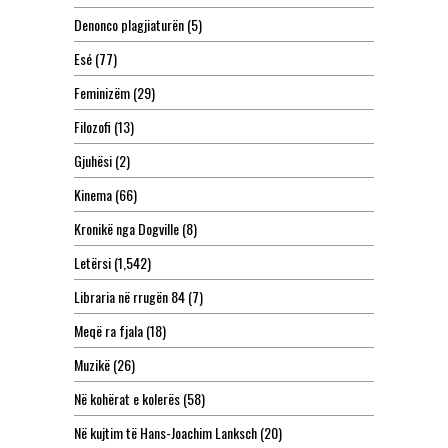
Denonco plagjiaturën
(5)
Esé
(77)
Feminizëm
(29)
Filozofi
(13)
Gjuhësi
(2)
Kinema
(66)
Kronikë nga Dogville
(8)
Letërsi
(1,542)
Libraria në rrugën 84
(7)
Meqë ra fjala
(18)
Muzikë
(26)
Në kohërat e kolerës
(58)
Në kujtim të Hans-Joachim Lanksch
(20)