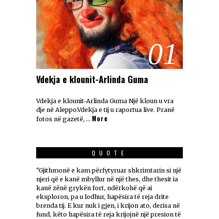
01
Vdekja e klounit-Arlinda Guma
Vdekja e klounit-Arlinda Guma Një kloun u vra
dje në Aleppo.Vdekja e tij u raportua live. Pranë
More
fotos në gazetë, …
QUOTE
"Gjithmonë e kam përfytyruar shkrimtarin si një
njeri që e kanë mbyllur në një thes, dhe thesit ia
kanë zënë grykën fort, ndërkohë që ai
eksploron, pa u lodhur, hapësira të reja drite
brenda tij. E kur nuk i gjen, i krijon ato, derisa në
fund, këto hapësira të reja krijojnë një presion të