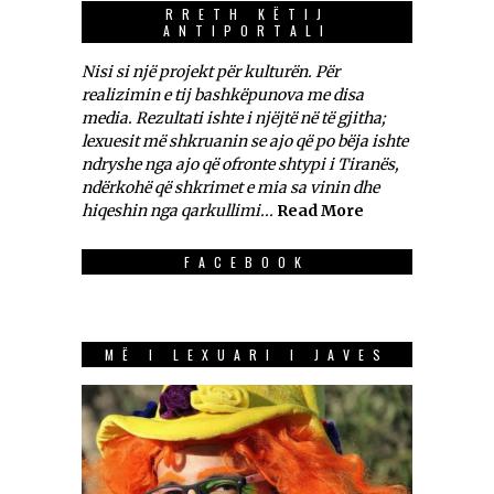
RRETH KËTIJ
ANTIPORTALI
Nisi si një projekt për kulturën. Për
realizimin e tij bashkëpunova me disa
media. Rezultati ishte i njëjtë në të gjitha;
lexuesit më shkruanin se ajo që po bëja ishte
ndryshe nga ajo që ofronte shtypi i Tiranës,
ndërkohë që shkrimet e mia sa vinin dhe
hiqeshin nga qarkullimi...
Read More
FACEBOOK
MË I LEXUARI I JAVES