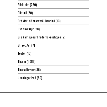
Përkthim
(730)
Pikturë
(39)
Prit deri në pranverë, Bandini!
(13)
Pse shkruaj?
(28)
Si e kam njohur Frederik Rreshpjen
(2)
Street Art
(7)
Teatër
(13)
Tharm
(1,088)
Tirana Review
(36)
Uncategorized
(60)