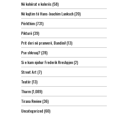
Në kohërat e kolerës
(58)
Në kujtim të Hans-Joachim Lanksch
(20)
Përkthim
(731)
Pikturë
(39)
Prit deri në pranverë, Bandini!
(13)
Pse shkruaj?
(28)
Si e kam njohur Frederik Rreshpjen
(2)
Street Art
(7)
Teatër
(13)
Tharm
(1,089)
Tirana Review
(36)
Uncategorized
(60)