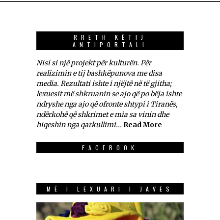
RRETH KËTIJ
ANTIPORTALI
Nisi si një projekt për kulturën. Për
realizimin e tij bashkëpunova me disa
media. Rezultati ishte i njëjtë në të gjitha;
lexuesit më shkruanin se ajo që po bëja ishte
ndryshe nga ajo që ofronte shtypi i Tiranës,
ndërkohë që shkrimet e mia sa vinin dhe
hiqeshin nga qarkullimi...
Read More
FACEBOOK
MË I LEXUARI I JAVES