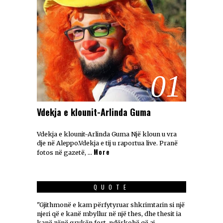
01
Vdekja e klounit-Arlinda Guma
Vdekja e klounit-Arlinda Guma Një kloun u vra
dje në Aleppo.Vdekja e tij u raportua live. Pranë
More
fotos në gazetë, …
QUOTE
"Gjithmonë e kam përfytyruar shkrimtarin si një
njeri që e kanë mbyllur në një thes, dhe thesit ia
kanë zënë grykën fort, ndërkohë që ai