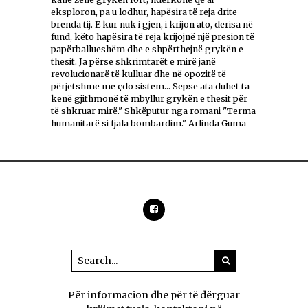
eksploron, pa u lodhur, hapësira të reja drite
brenda tij. E kur nuk i gjen, i krijon ato, derisa në
fund, këto hapësira të reja krijojnë një presion të
papërballueshëm dhe e shpërthejnë grykën e
thesit. Ja përse shkrimtarët e mirë janë
revolucionarë të kulluar dhe në opozitë të
përjetshme me çdo sistem... Sepse ata duhet ta
kenë gjithmonë të mbyllur grykën e thesit për
të shkruar mirë." Shkëputur nga romani "Terma
humanitarë si fjala bombardim." Arlinda Guma
Për informacion dhe për të dërguar