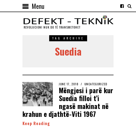
Menu
REVOLUCIONI NUK DO TЁ TRANSMETOHET
TAG ARCHIVE
Suedia
JUNE 17, 2018
UNCATEGORIZED
Mëngjesi i parë kur
Suedia filloi t’i
ngasë makinat në
krahun e djathtë-Viti 1967
Keep Reading