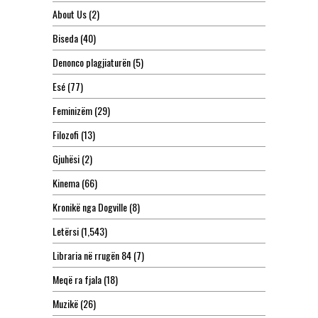
About Us
(2)
Biseda
(40)
Denonco plagjiaturën
(5)
Esé
(77)
Feminizëm
(29)
Filozofi
(13)
Gjuhësi
(2)
Kinema
(66)
Kronikë nga Dogville
(8)
Letërsi
(1,543)
Libraria në rrugën 84
(7)
Meqë ra fjala
(18)
Muzikë
(26)