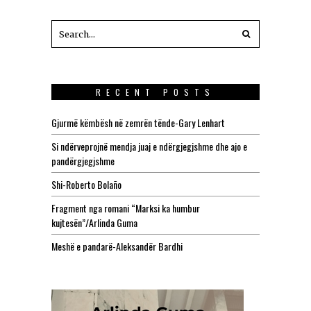
RECENT POSTS
Gjurmë këmbësh në zemrën tënde-Gary Lenhart
Si ndërveprojnë mendja juaj e ndërgjegjshme dhe ajo e
pandërgjegjshme
Shi-Roberto Bolaño
Fragment nga romani “Marksi ka humbur
kujtesën”/Arlinda Guma
Meshë e pandarë-Aleksandër Bardhi