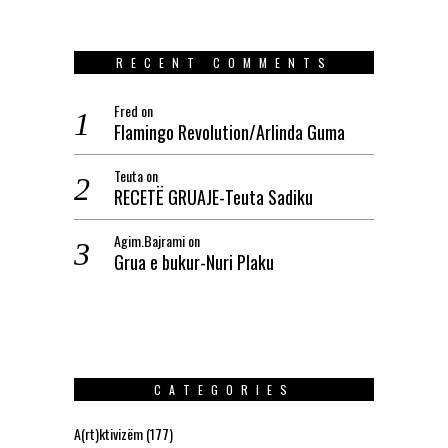
RECENT COMMENTS
Fred
on
Flamingo Revolution/Arlinda Guma
Teuta
on
RECETË GRUAJE-Teuta Sadiku
Agim.Bajrami
on
Grua e bukur-Nuri Plaku
CATEGORIES
A(rt)ktivizëm
(177)